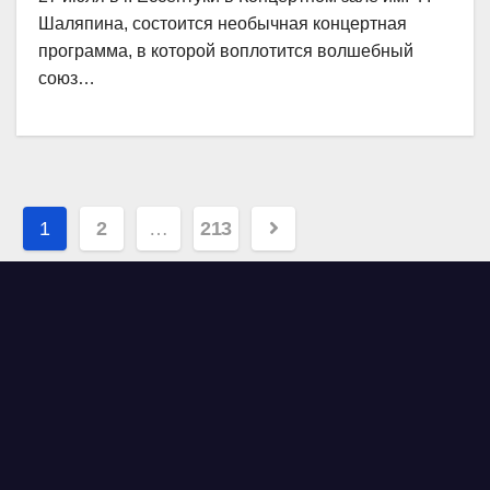
Шаляпина, состоится необычная концертная
программа, в которой воплотится волшебный
союз…
Навигация
1
2
…
213
по
записям