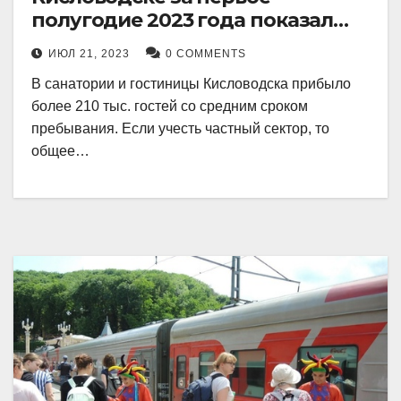
полугодие 2023 года показал
рекордный рост в 21 процент.
ИЮЛ 21, 2023
0 COMMENTS
В санатории и гостиницы Кисловодска прибыло
более 210 тыс. гостей со средним сроком
пребывания. Если учесть частный сектор, то
общее…