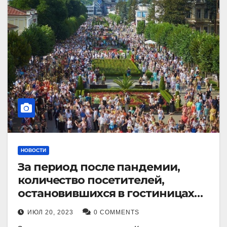
НОВОСТИ
За период после пандемии,
количество посетителей,
остановившихся в гостиницах
Кисловодска, выросло в 2,5 раза.
ИЮЛ 20, 2023
0 COMMENTS