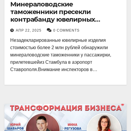
Минераловодские
таможенники пресекли
контрабанду ювелирных
изделий на 2 млн рублей
АПР 22, 2025
0 COMMENTS
Незадекларированные ювелирные изделия
стоимостью более 2 млн рублей обнаружили
минераловодские таможенники у пассажирки,
прилетевшейиз Стамбула в аэропорт
Ставрополя.Внимание инспекторов в…