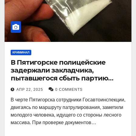
КРИМИНАЛ
В Пятигорске полицейские
задержали закладчика,
пытавшегося сбыть партию
синтетического наркотика
АПР 22, 2025
0 COMMENTS
В черте Пятигорска сотрудники Госавтоинспекции,
двигаясь по маршруту патрулирования, заметили
молодого человека, идущего со стороны лесного
массива. При проверке документов…