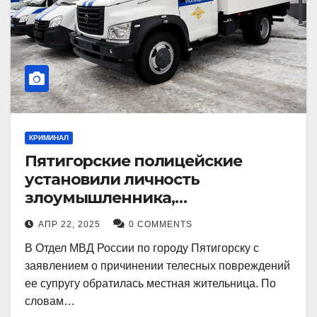
КРИМИНАЛ
Пятигорские полицейские
установили личность
злоумышленника,
причинившего телесные
АПР 22, 2025
0 COMMENTS
повреждения местному жителю
В Отдел МВД России по городу Пятигорску с
заявлением о причинении телесных повреждений
ее супругу обратилась местная жительница. По
словам…