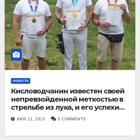
НОВОСТИ
Кисловодчанин известен своей
непревзойденной меткостью в
стрельбе из лука, и его успехи
прославили его в
ИЮЛ 21, 2023
0 COMMENTS
Ставропольском крае.