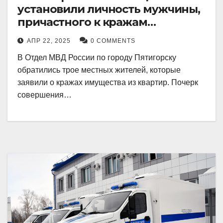
установили личность мужчины,
причастного к кражам
имущества из квартир в
АПР 22, 2025
0 COMMENTS
Пятигорске
В Отдел МВД России по городу Пятигорску
обратились трое местных жителей, которые
заявили о кражах имущества из квартир. Почерк
совершения…