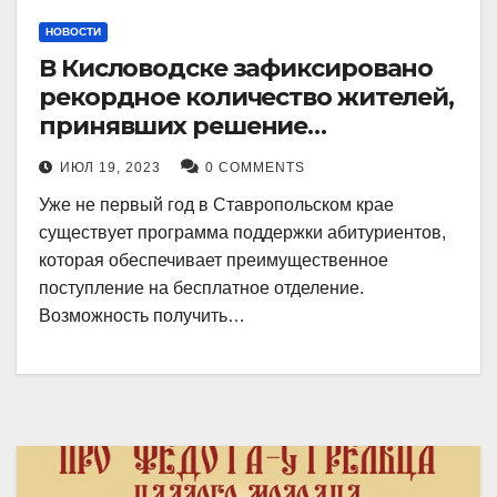
НОВОСТИ
В Кисловодске зафиксировано
рекордное количество жителей,
принявших решение
воспользоваться
ИЮЛ 19, 2023
0 COMMENTS
установленными мерами, с
Уже не первый год в Ставропольском крае
целью поступления в
существует программа поддержки абитуриентов,
медицинский вуз в районе.
которая обеспечивает преимущественное
поступление на бесплатное отделение.
Возможность получить…