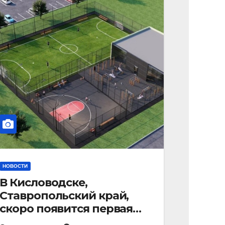
НОВОСТИ
В Кисловодске,
Ставропольский край,
скоро появится первая
«умная площадка».