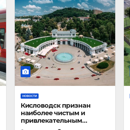
НОВОСТИ
Кисловодск признан
наиболее чистым и
привлекательным
курортным городом в