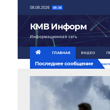
Перейти
08.08.2026
08:36
к
содержимому
КМВ Информ
Информационная сеть
ГЛАВНАЯ
ВИДЕО
П
Последнее сообщение
Ближний Восток горит. РФ на перекрестке рисков.
В П