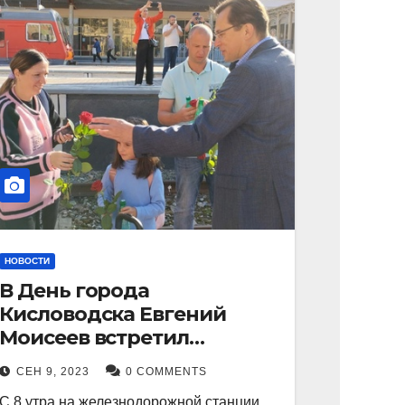
НОВОСТИ
В День города
Кисловодска Евгений
Моисеев встретил
прибывший поезд с
СЕН 9, 2023
0 COMMENTS
туристами.
С 8 утра на железнодорожной станции