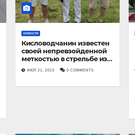
НОВОСТИ
Кисловодчанин известен
своей непревзойденной
меткостью в стрельбе из
лука, и его успехи
ИЮЛ 21, 2023
0 COMMENTS
прославили его в
Ставропольском крае.