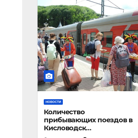
НОВОСТИ
Количество
прибывающих поездов в
Кисловодск
стремительно