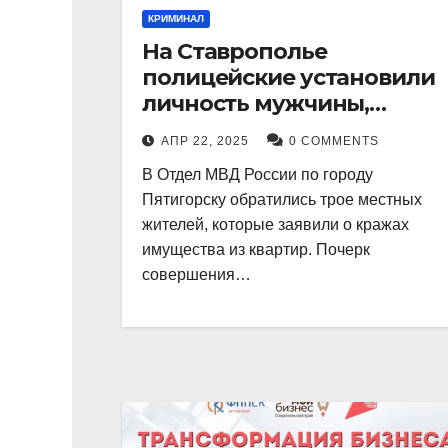
КРИМИНАЛ
На Ставрополье
полицейские установили
личность мужчины,
причастного к кражам
АПР 22, 2025
0 COMMENTS
имущества из квартир в
В Отдел МВД России по городу
Пятигорске
Пятигорску обратились трое местных
жителей, которые заявили о кражах
имущества из квартир. Почерк
совершения…