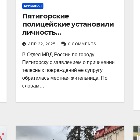
КРИМИНАЛ
Пятигорские
полицейские установили
личность
злоумышленника,
АПР 22, 2025
0 COMMENTS
причинившего телесные
В Отдел МВД России по городу
повреждения местному
Пятигорску с заявлением о причинении
жителю
телесных повреждений ее супругу
обратилась местная жительница. По
словам…