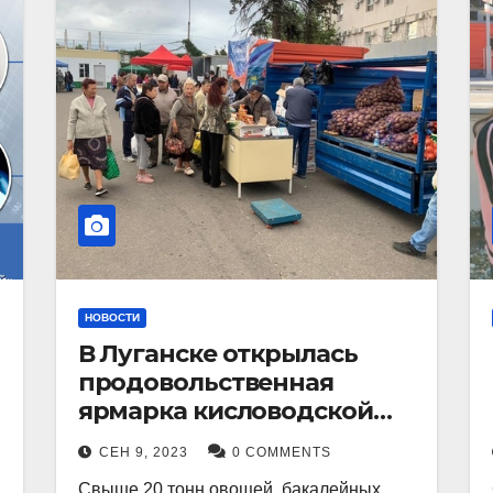
НОВОСТИ
В Луганске открылась
продовольственная
ярмарка кисловодской
продукции.
СЕН 9, 2023
0 COMMENTS
Свыше 20 тонн овощей, бакалейных