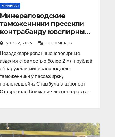
КРИМИНАЛ
Минераловодские
таможенники пресекли
контрабанду ювелирных
изделий на 2 млн рублей
АПР 22, 2025
0 COMMENTS
Незадекларированные ювелирные
изделия стоимостью более 2 млн рублей
обнаружили минераловодские
таможенники у пассажирки,
прилетевшейиз Стамбула в аэропорт
Ставрополя.Внимание инспекторов в…