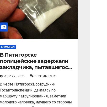
КРИМИНАЛ
В Пятигорске
полицейские задержали
закладчика, пытавшегося
сбыть партию
АПР 22, 2025
0 COMMENTS
синтетического
В черте Пятигорска сотрудники
наркотика
Госавтоинспекции, двигаясь по
маршруту патрулирования, заметили
молодого человека, идущего со стороны