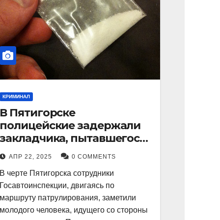
КРИМИНАЛ
В Пятигорске
полицейские задержали
закладчика, пытавшегося
сбыть партию
АПР 22, 2025
0 COMMENTS
синтетического
В черте Пятигорска сотрудники
наркотика
Госавтоинспекции, двигаясь по
маршруту патрулирования, заметили
молодого человека, идущего со стороны