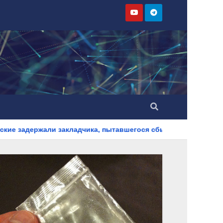
ладчика, пытавшегося сбыть партию синтетического наркотик