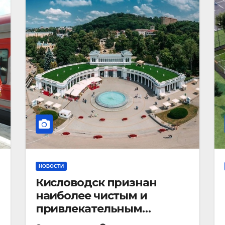
НОВОСТИ
Кисловодск признан
наиболее чистым и
привлекательным
курортным городом в