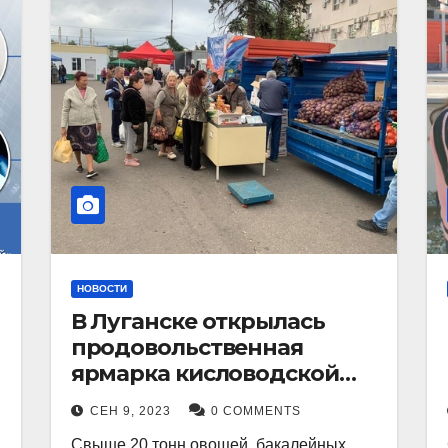
НОВОСТИ
В Луганске открылась
продовольственная
ярмарка кисловодской
продукции.
СЕН 9, 2023
0 COMMENTS
Свыше 20 тонн овощей, бакалейных