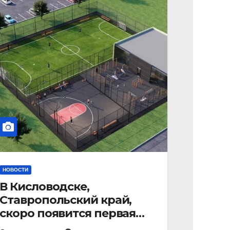
НОВОСТИ
В Кисловодске,
Ставропольский край,
скоро появится первая
«умная площадка».