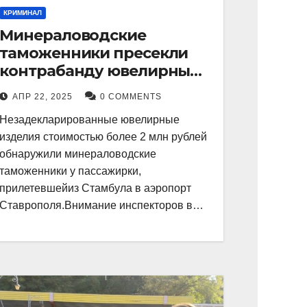
КРИМИНАЛ
Минераловодские
таможенники пресекли
контрабанду ювелирных
изделий на 2 млн рублей
АПР 22, 2025
0 COMMENTS
Незадекларированные ювелирные
изделия стоимостью более 2 млн рублей
обнаружили минераловодские
таможенники у пассажирки,
прилетевшейиз Стамбула в аэропорт
Ставрополя.Внимание инспекторов в…