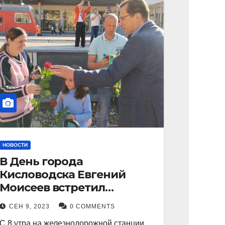
НОВОСТИ
В День города
Кисловодска Евгений
Моисеев встретил
прибывший поезд с
СЕН 9, 2023
0 COMMENTS
туристами.
С 8 утра на железнодорожной станции