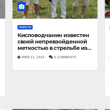
НОВОСТИ
Кисловодчанин известен
своей непревзойденной
меткостью в стрельбе из
лука, и его успехи
ИЮЛ 21, 2023
0 COMMENTS
прославили его в
Ставропольском крае.