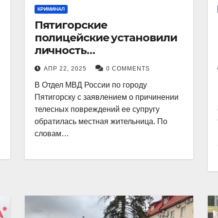
КРИМИНАЛ
Пятигорские
полицейские установили
личность
злоумышленника,
АПР 22, 2025
0 COMMENTS
причинившего телесные
В Отдел МВД России по городу
повреждения местному
Пятигорску с заявлением о причинении
жителю
телесных повреждений ее супругу
обратилась местная жительница. По
словам…