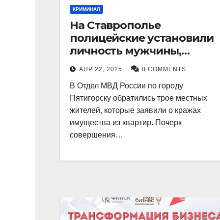
КРИМИНАЛ
На Ставрополье
полицейские установили
личность мужчины,
причастного к кражам
АПР 22, 2025
0 COMMENTS
имущества из квартир в
В Отдел МВД России по городу
Пятигорске
Пятигорску обратились трое местных
жителей, которые заявили о кражах
имущества из квартир. Почерк
совершения…