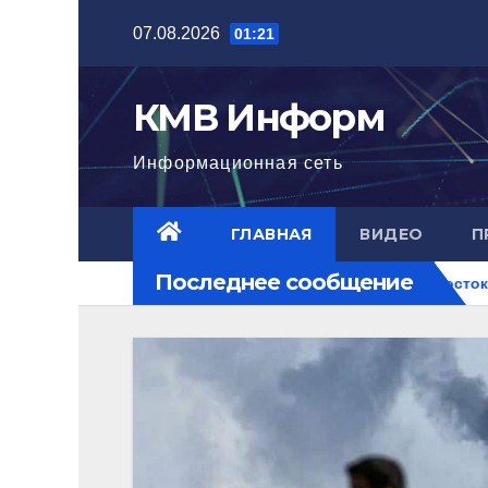
Перейти
07.08.2026
01:21
к
содержимому
КМВ Информ
Информационная сеть
ГЛАВНАЯ
ВИДЕО
П
Последнее сообщение
игла нового уровня
Ближний Восток горит. РФ на перек