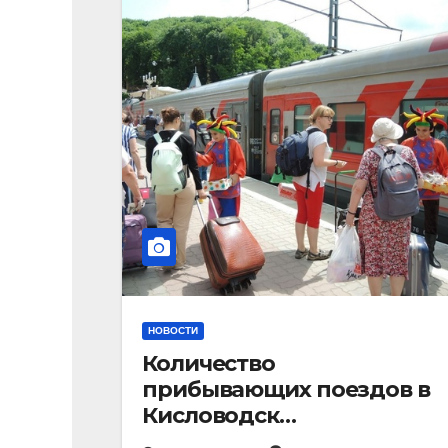
НОВОСТИ
Количество
прибывающих поездов в
Кисловодск
стремительно