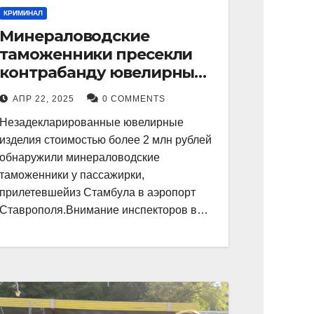
КРИМИНАЛ
Минераловодские
таможенники пресекли
контрабанду ювелирных
изделий на 2 млн рублей
АПР 22, 2025
0 COMMENTS
Незадекларированные ювелирные
изделия стоимостью более 2 млн рублей
обнаружили минераловодские
таможенники у пассажирки,
прилетевшейиз Стамбула в аэропорт
Ставрополя.Внимание инспекторов в…