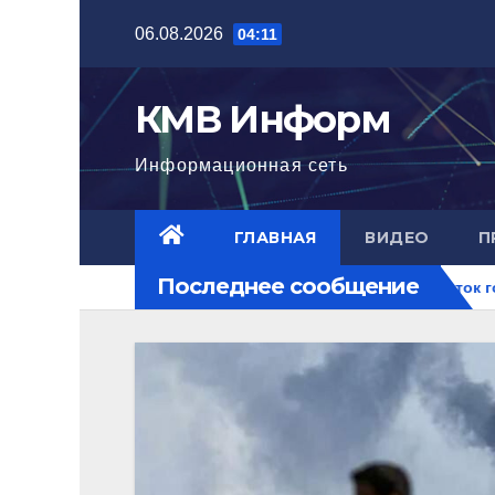
Перейти
06.08.2026
04:11
к
содержимому
КМВ Информ
Информационная сеть
ГЛАВНАЯ
ВИДЕО
П
Последнее сообщение
гла нового уровня
Ближний Восток горит. РФ на перекре