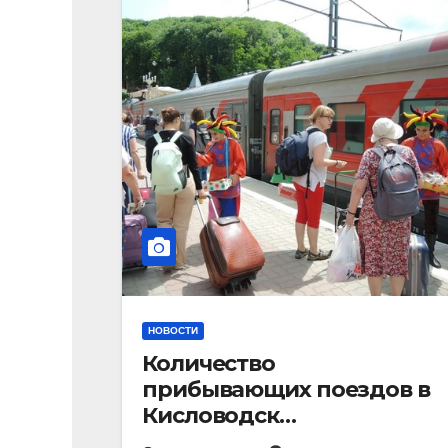
НОВОСТИ
Количество
прибывающих поездов в
Кисловодск
стремительно