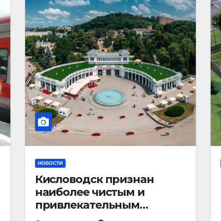
НОВОСТИ
Кисловодск признан
наиболее чистым и
привлекательным
курортным городом в