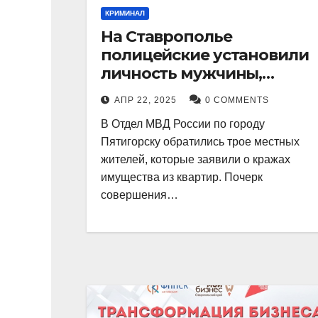
КРИМИНАЛ
На Ставрополье
полицейские установили
личность мужчины,
причастного к кражам
АПР 22, 2025
0 COMMENTS
имущества из квартир в
В Отдел МВД России по городу
Пятигорске
Пятигорску обратились трое местных
жителей, которые заявили о кражах
имущества из квартир. Почерк
совершения…