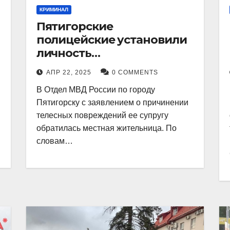
КРИМИНАЛ
Пятигорские
полицейские установили
личность
злоумышленника,
АПР 22, 2025
0 COMMENTS
причинившего телесные
В Отдел МВД России по городу
повреждения местному
Пятигорску с заявлением о причинении
жителю
телесных повреждений ее супругу
обратилась местная жительница. По
словам…