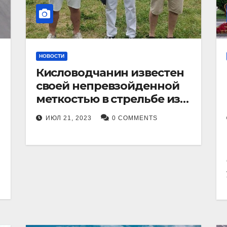
НОВОСТИ
Кисловодчанин известен
своей непревзойденной
меткостью в стрельбе из
лука, и его успехи
ИЮЛ 21, 2023
0 COMMENTS
прославили его в
Ставропольском крае.