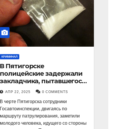
КРИМИНАЛ
В Пятигорске
полицейские задержали
закладчика, пытавшегося
сбыть партию
АПР 22, 2025
0 COMMENTS
синтетического
В черте Пятигорска сотрудники
наркотика
Госавтоинспекции, двигаясь по
маршруту патрулирования, заметили
молодого человека, идущего со стороны