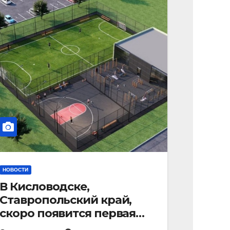
НОВОСТИ
В Кисловодске,
Ставропольский край,
скоро появится первая
«умная площадка».