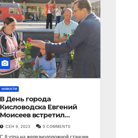
НОВОСТИ
В День города
Кисловодска Евгений
Моисеев встретил
прибывший поезд с
СЕН 9, 2023
0 COMMENTS
туристами.
С 8 утра на железнодорожной станции