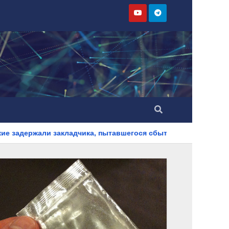
адчика, пытавшегося сбыть партию синтетического наркотика