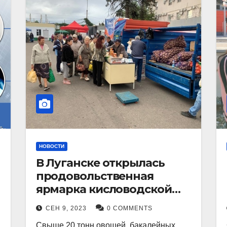
НОВОСТИ
В Луганске открылась
продовольственная
ярмарка кисловодской
продукции.
СЕН 9, 2023
0 COMMENTS
Свыше 20 тонн овощей, бакалейных