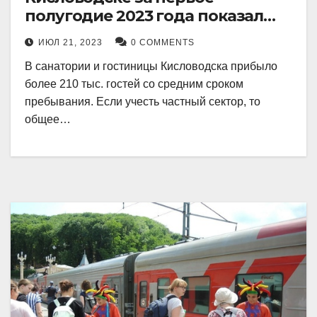
полугодие 2023 года показал
рекордный рост в 21 процент.
ИЮЛ 21, 2023
0 COMMENTS
В санатории и гостиницы Кисловодска прибыло
более 210 тыс. гостей со средним сроком
пребывания. Если учесть частный сектор, то
общее…