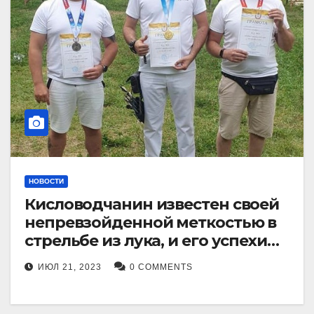
НОВОСТИ
Кисловодчанин известен своей
непревзойденной меткостью в
стрельбе из лука, и его успехи
прославили его в
ИЮЛ 21, 2023
0 COMMENTS
Ставропольском крае.