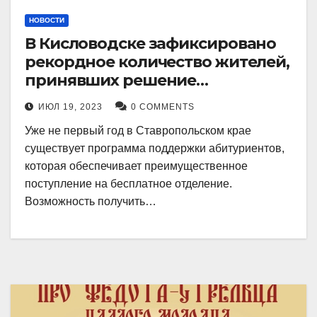
НОВОСТИ
В Кисловодске зафиксировано
рекордное количество жителей,
принявших решение
воспользоваться
ИЮЛ 19, 2023
0 COMMENTS
установленными мерами, с
Уже не первый год в Ставропольском крае
целью поступления в
существует программа поддержки абитуриентов,
медицинский вуз в районе.
которая обеспечивает преимущественное
поступление на бесплатное отделение.
Возможность получить…