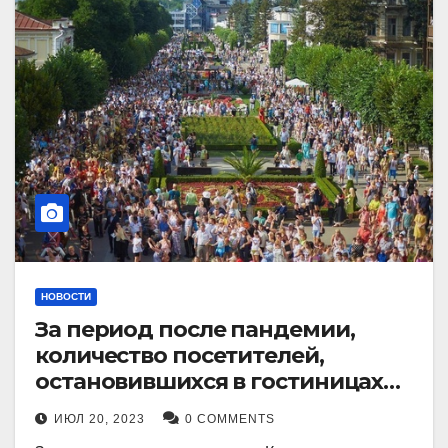
НОВОСТИ
За период после пандемии,
количество посетителей,
остановившихся в гостиницах
Кисловодска, выросло в 2,5 раза.
ИЮЛ 20, 2023
0 COMMENTS