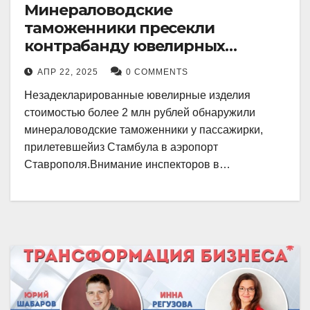
Минераловодские
таможенники пресекли
контрабанду ювелирных
изделий на 2 млн рублей
АПР 22, 2025
0 COMMENTS
Незадекларированные ювелирные изделия
стоимостью более 2 млн рублей обнаружили
минераловодские таможенники у пассажирки,
прилетевшейиз Стамбула в аэропорт
Ставрополя.Внимание инспекторов в…