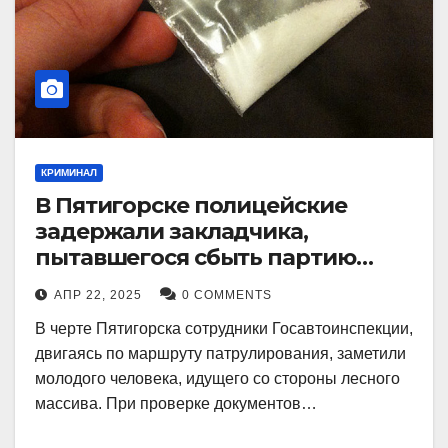
КРИМИНАЛ
В Пятигорске полицейские
задержали закладчика,
пытавшегося сбыть партию
синтетического наркотика
АПР 22, 2025
0 COMMENTS
В черте Пятигорска сотрудники Госавтоинспекции,
двигаясь по маршруту патрулирования, заметили
молодого человека, идущего со стороны лесного
массива. При проверке документов…