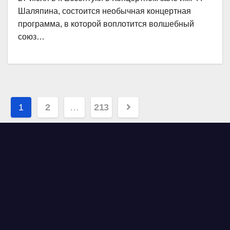
Шаляпина, состоится необычная концертная
программа, в которой воплотится волшебный
союз…
Навигация
1
2
…
213
по
записям