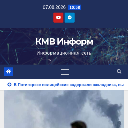
Перейти
07.08.2026
10:58
к
содержимому
КМВ Информ
Информационная сеть
йские задержали закладчика, пытавшегося сбыть партию синт