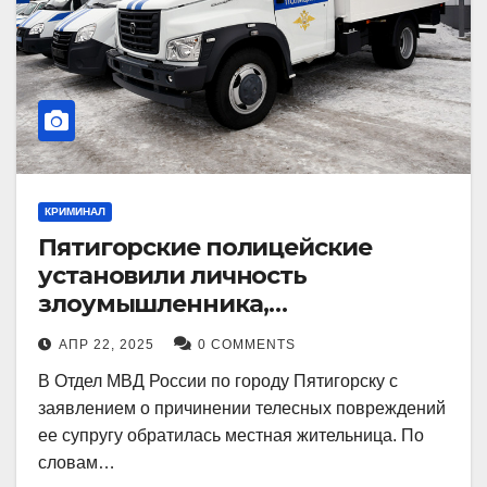
КРИМИНАЛ
Пятигорские полицейские
установили личность
злоумышленника,
причинившего телесные
АПР 22, 2025
0 COMMENTS
повреждения местному жителю
В Отдел МВД России по городу Пятигорску с
заявлением о причинении телесных повреждений
ее супругу обратилась местная жительница. По
словам…