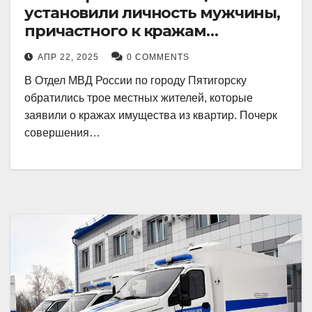
установили личность мужчины,
причастного к кражам
имущества из квартир в
АПР 22, 2025
0 COMMENTS
Пятигорске
В Отдел МВД России по городу Пятигорску
обратились трое местных жителей, которые
заявили о кражах имущества из квартир. Почерк
совершения…