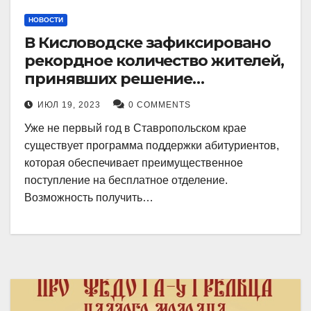
НОВОСТИ
В Кисловодске зафиксировано
рекордное количество жителей,
принявших решение
воспользоваться
ИЮЛ 19, 2023
0 COMMENTS
установленными мерами, с
Уже не первый год в Ставропольском крае
целью поступления в
существует программа поддержки абитуриентов,
медицинский вуз в районе.
которая обеспечивает преимущественное
поступление на бесплатное отделение.
Возможность получить…