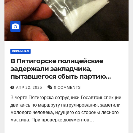
КРИМИНАЛ
В Пятигорске полицейские
задержали закладчика,
пытавшегося сбыть партию
синтетического наркотика
АПР 22, 2025
0 COMMENTS
В черте Пятигорска сотрудники Госавтоинспекции,
двигаясь по маршруту патрулирования, заметили
молодого человека, идущего со стороны лесного
массива. При проверке документов…