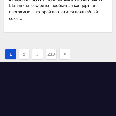
Шаляпина, состоится необычная концертная
программа, в которой воплотится волшебный
союз…
Навигация
1
2
…
213
по
записям