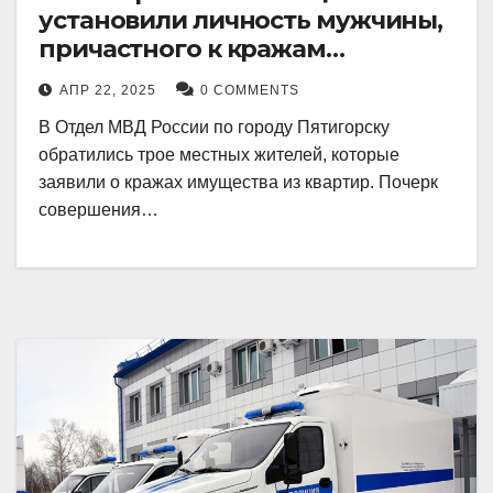
установили личность мужчины,
причастного к кражам
имущества из квартир в
АПР 22, 2025
0 COMMENTS
Пятигорске
В Отдел МВД России по городу Пятигорску
обратились трое местных жителей, которые
заявили о кражах имущества из квартир. Почерк
совершения…