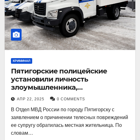
КРИМИНАЛ
Пятигорские полицейские
установили личность
злоумышленника,
причинившего телесные
АПР 22, 2025
0 COMMENTS
повреждения местному жителю
В Отдел МВД России по городу Пятигорску с
заявлением о причинении телесных повреждений
ее супругу обратилась местная жительница. По
словам…