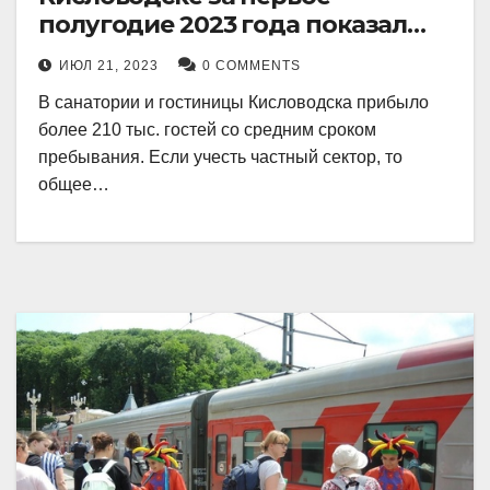
полугодие 2023 года показал
рекордный рост в 21 процент.
ИЮЛ 21, 2023
0 COMMENTS
В санатории и гостиницы Кисловодска прибыло
более 210 тыс. гостей со средним сроком
пребывания. Если учесть частный сектор, то
общее…