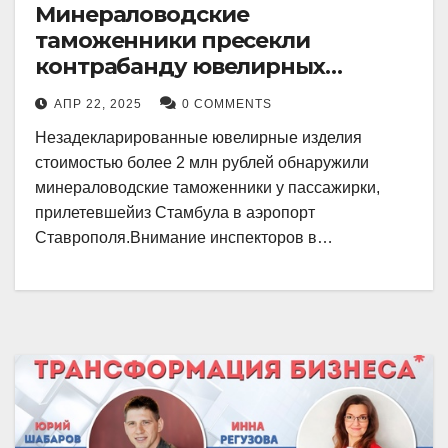
Минераловодские
таможенники пресекли
контрабанду ювелирных
изделий на 2 млн рублей
АПР 22, 2025
0 COMMENTS
Незадекларированные ювелирные изделия
стоимостью более 2 млн рублей обнаружили
минераловодские таможенники у пассажирки,
прилетевшейиз Стамбула в аэропорт
Ставрополя.Внимание инспекторов в…