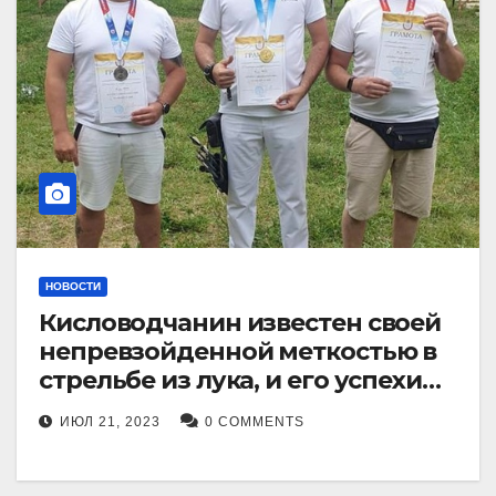
НОВОСТИ
Кисловодчанин известен своей
непревзойденной меткостью в
стрельбе из лука, и его успехи
прославили его в
ИЮЛ 21, 2023
0 COMMENTS
Ставропольском крае.