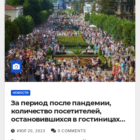
НОВОСТИ
За период после пандемии,
количество посетителей,
остановившихся в гостиницах
Кисловодска, выросло в 2,5 раза.
ИЮЛ 20, 2023
0 COMMENTS