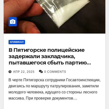
КРИМИНАЛ
В Пятигорске полицейские
задержали закладчика,
пытавшегося сбыть партию
синтетического наркотика
АПР 22, 2025
0 COMMENTS
В черте Пятигорска сотрудники Госавтоинспекции,
двигаясь по маршруту патрулирования, заметили
молодого человека, идущего со стороны лесного
массива. При проверке документов…