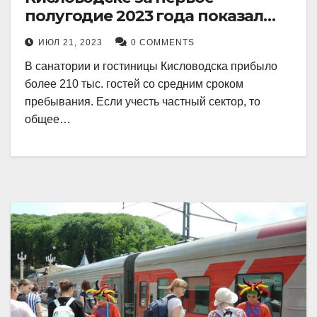
полугодие 2023 года показал
рекордный рост в 21 процент.
ИЮЛ 21, 2023
0 COMMENTS
В санатории и гостиницы Кисловодска прибыло
более 210 тыс. гостей со средним сроком
пребывания. Если учесть частный сектор, то
общее…