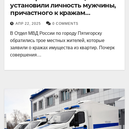
установили личность мужчины,
причастного к кражам
имущества из квартир в
АПР 22, 2025
0 COMMENTS
Пятигорске
В Отдел МВД России по городу Пятигорску
обратились трое местных жителей, которые
заявили о кражах имущества из квартир. Почерк
совершения…