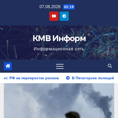
Перейти
07.08.2026
02:19
к
содержимому
КМВ Информ
Информационная сеть
в.
В Пятигорске полицейские задержали закладчика, пы