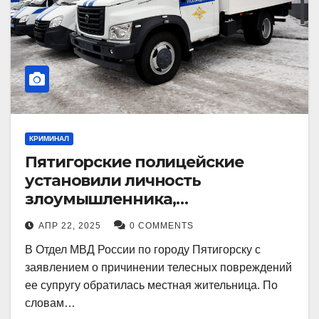
КРИМИНАЛ
Пятигорские полицейские
установили личность
злоумышленника,
причинившего телесные
АПР 22, 2025
0 COMMENTS
повреждения местному жителю
В Отдел МВД России по городу Пятигорску с
заявлением о причинении телесных повреждений
ее супругу обратилась местная жительница. По
словам…