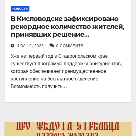
НОВОСТИ
В Кисловодске зафиксировано
рекордное количество жителей,
принявших решение
воспользоваться
ИЮЛ 19, 2023
0 COMMENTS
установленными мерами, с
Уже не первый год в Ставропольском крае
целью поступления в
существует программа поддержки абитуриентов,
медицинский вуз в районе.
которая обеспечивает преимущественное
поступление на бесплатное отделение.
Возможность получить…