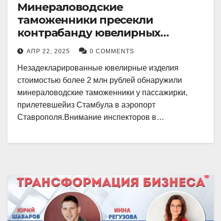
Минераловодские
таможенники пресекли
контрабанду ювелирных
изделий на 2 млн рублей
АПР 22, 2025
0 COMMENTS
Незадекларированные ювелирные изделия
стоимостью более 2 млн рублей обнаружили
минераловодские таможенники у пассажирки,
прилетевшейиз Стамбула в аэропорт
Ставрополя.Внимание инспекторов в…