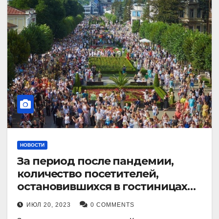
НОВОСТИ
За период после пандемии,
количество посетителей,
остановившихся в гостиницах
Кисловодска, выросло в 2,5 раза.
ИЮЛ 20, 2023
0 COMMENTS