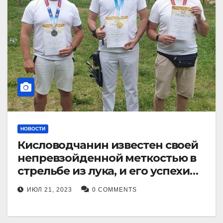
НОВОСТИ
Кисловодчанин известен своей
непревзойденной меткостью в
стрельбе из лука, и его успехи
прославили его в
ИЮЛ 21, 2023
0 COMMENTS
Ставропольском крае.