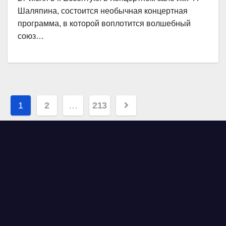
Шаляпина, состоится необычная концертная
программа, в которой воплотится волшебный
союз…
Навигация
1
2
…
213
по
записям