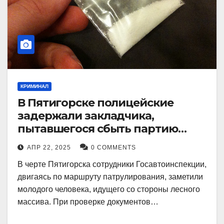
КРИМИНАЛ
В Пятигорске полицейские
задержали закладчика,
пытавшегося сбыть партию
синтетического наркотика
АПР 22, 2025
0 COMMENTS
В черте Пятигорска сотрудники Госавтоинспекции,
двигаясь по маршруту патрулирования, заметили
молодого человека, идущего со стороны лесного
массива. При проверке документов…