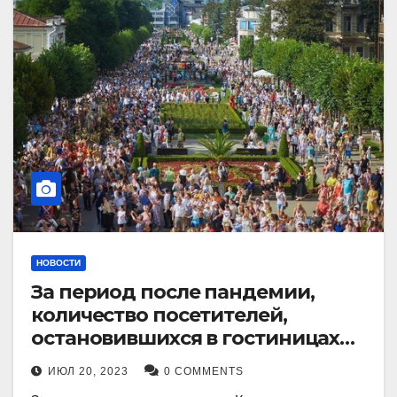
НОВОСТИ
За период после пандемии,
количество посетителей,
остановившихся в гостиницах
Кисловодска, выросло в 2,5 раза.
ИЮЛ 20, 2023
0 COMMENTS