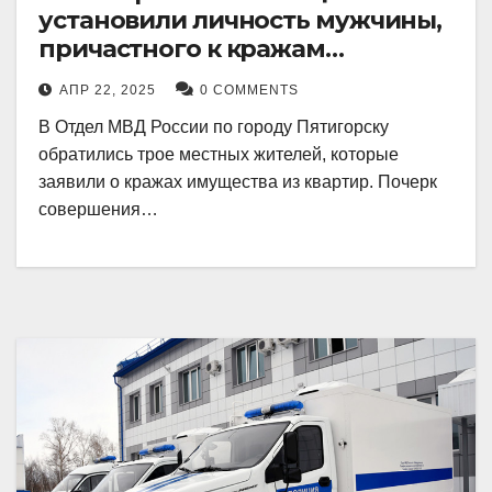
установили личность мужчины,
причастного к кражам
имущества из квартир в
АПР 22, 2025
0 COMMENTS
Пятигорске
В Отдел МВД России по городу Пятигорску
обратились трое местных жителей, которые
заявили о кражах имущества из квартир. Почерк
совершения…