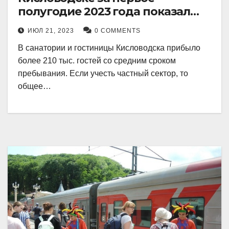
полугодие 2023 года показал
рекордный рост в 21 процент.
ИЮЛ 21, 2023
0 COMMENTS
В санатории и гостиницы Кисловодска прибыло
более 210 тыс. гостей со средним сроком
пребывания. Если учесть частный сектор, то
общее…