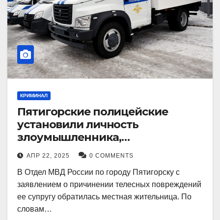
КРИМИНАЛ
Пятигорские полицейские
установили личность
злоумышленника,
причинившего телесные
АПР 22, 2025
0 COMMENTS
повреждения местному жителю
В Отдел МВД России по городу Пятигорску с
заявлением о причинении телесных повреждений
ее супругу обратилась местная жительница. По
словам…