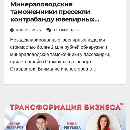
Минераловодские
таможенники пресекли
контрабанду ювелирных
изделий на 2 млн рублей
АПР 22, 2025
0 COMMENTS
Незадекларированные ювелирные изделия
стоимостью более 2 млн рублей обнаружили
минераловодские таможенники у пассажирки,
прилетевшейиз Стамбула в аэропорт
Ставрополя.Внимание инспекторов в…