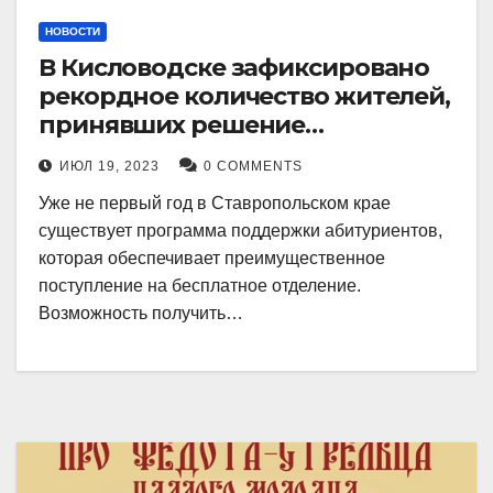
НОВОСТИ
В Кисловодске зафиксировано
рекордное количество жителей,
принявших решение
воспользоваться
ИЮЛ 19, 2023
0 COMMENTS
установленными мерами, с
Уже не первый год в Ставропольском крае
целью поступления в
существует программа поддержки абитуриентов,
медицинский вуз в районе.
которая обеспечивает преимущественное
поступление на бесплатное отделение.
Возможность получить…