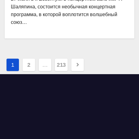
Шаляпина, состоится необычная концертная
программа, в которой воплотится волшебный
союз…
Навигация
1
2
…
213
по
записям