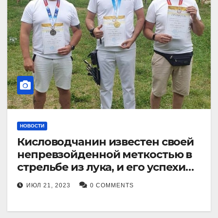
НОВОСТИ
Кисловодчанин известен своей
непревзойденной меткостью в
стрельбе из лука, и его успехи
прославили его в
ИЮЛ 21, 2023
0 COMMENTS
Ставропольском крае.