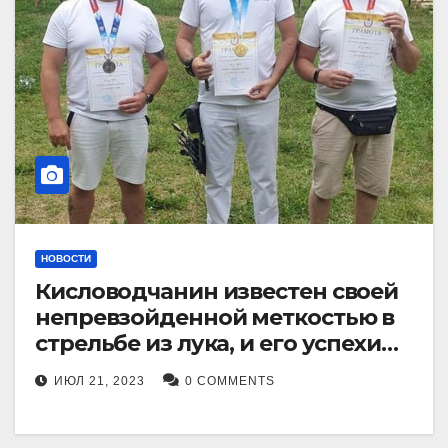
НОВОСТИ
Кисловодчанин известен своей
непревзойденной меткостью в
стрельбе из лука, и его успехи
прославили его в
ИЮЛ 21, 2023
0 COMMENTS
Ставропольском крае.