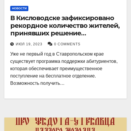
НОВОСТИ
В Кисловодске зафиксировано
рекордное количество жителей,
принявших решение
воспользоваться
ИЮЛ 19, 2023
0 COMMENTS
установленными мерами, с
Уже не первый год в Ставропольском крае
целью поступления в
существует программа поддержки абитуриентов,
медицинский вуз в районе.
которая обеспечивает преимущественное
поступление на бесплатное отделение.
Возможность получить…