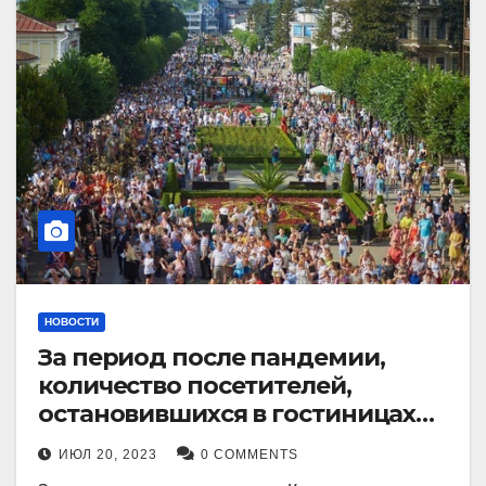
НОВОСТИ
За период после пандемии,
количество посетителей,
остановившихся в гостиницах
Кисловодска, выросло в 2,5 раза.
ИЮЛ 20, 2023
0 COMMENTS