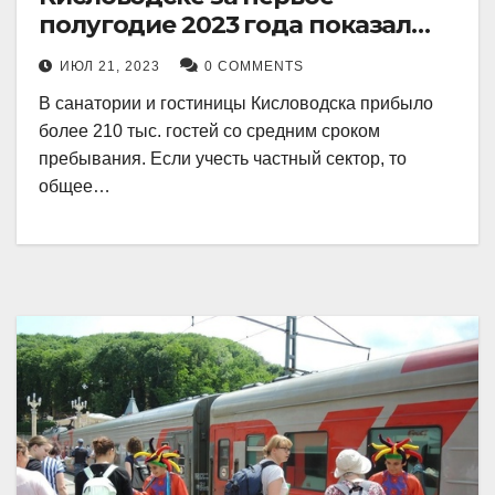
полугодие 2023 года показал
рекордный рост в 21 процент.
ИЮЛ 21, 2023
0 COMMENTS
В санатории и гостиницы Кисловодска прибыло
более 210 тыс. гостей со средним сроком
пребывания. Если учесть частный сектор, то
общее…