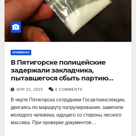
КРИМИНАЛ
В Пятигорске полицейские
задержали закладчика,
пытавшегося сбыть партию
синтетического наркотика
АПР 22, 2025
0 COMMENTS
В черте Пятигорска сотрудники Госавтоинспекции,
двигаясь по маршруту патрулирования, заметили
молодого человека, идущего со стороны лесного
массива. При проверке документов…