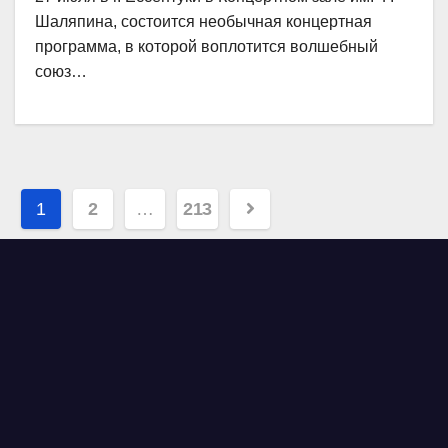
Шаляпина, состоится необычная концертная
программа, в которой воплотится волшебный
союз…
Навигация
1
2
…
213
по
записям