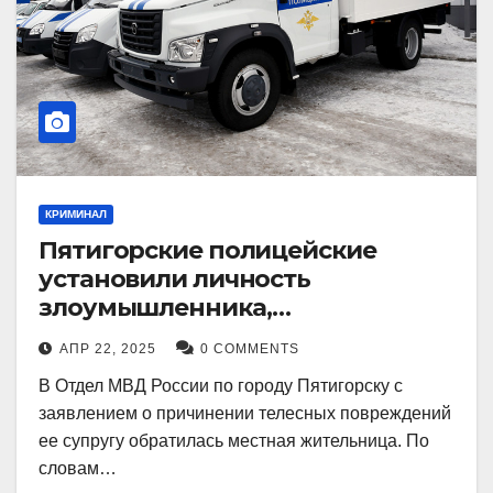
КРИМИНАЛ
Пятигорские полицейские
установили личность
злоумышленника,
причинившего телесные
АПР 22, 2025
0 COMMENTS
повреждения местному жителю
В Отдел МВД России по городу Пятигорску с
заявлением о причинении телесных повреждений
ее супругу обратилась местная жительница. По
словам…