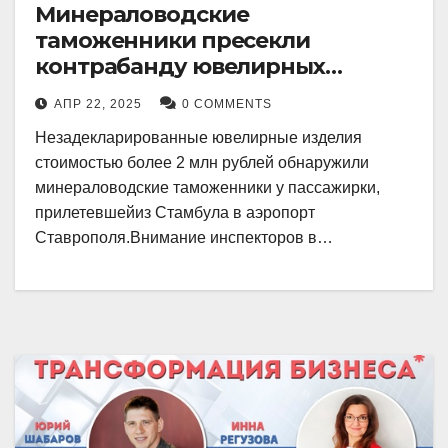
Минераловодские
таможенники пресекли
контрабанду ювелирных
изделий на 2 млн рублей
АПР 22, 2025
0 COMMENTS
Незадекларированные ювелирные изделия
стоимостью более 2 млн рублей обнаружили
минераловодские таможенники у пассажирки,
прилетевшейиз Стамбула в аэропорт
Ставрополя.Внимание инспекторов в…