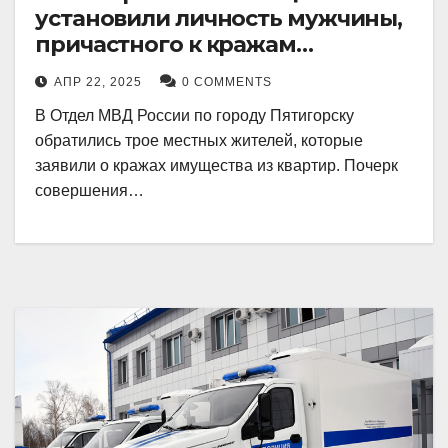
установили личность мужчины,
причастного к кражам
имущества из квартир в
АПР 22, 2025
0 COMMENTS
Пятигорске
В Отдел МВД России по городу Пятигорску
обратились трое местных жителей, которые
заявили о кражах имущества из квартир. Почерк
совершения…