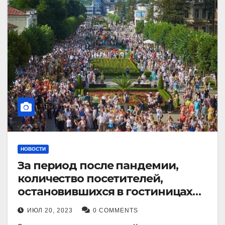
НОВОСТИ
За период после пандемии,
количество посетителей,
остановившихся в гостиницах
Кисловодска, выросло в 2,5 раза.
ИЮЛ 20, 2023
0 COMMENTS