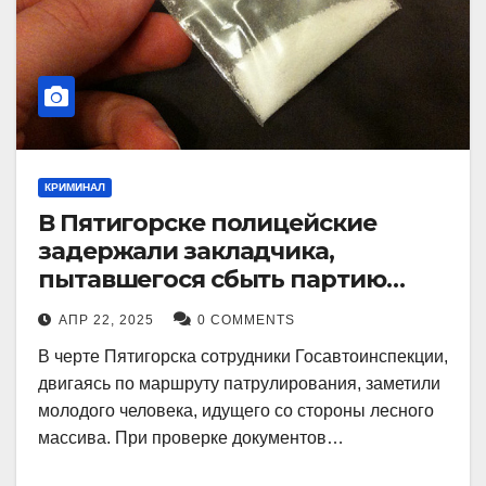
КРИМИНАЛ
В Пятигорске полицейские
задержали закладчика,
пытавшегося сбыть партию
синтетического наркотика
АПР 22, 2025
0 COMMENTS
В черте Пятигорска сотрудники Госавтоинспекции,
двигаясь по маршруту патрулирования, заметили
молодого человека, идущего со стороны лесного
массива. При проверке документов…