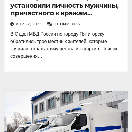
установили личность мужчины,
причастного к кражам
имущества из квартир в
АПР 22, 2025
0 COMMENTS
Пятигорске
В Отдел МВД России по городу Пятигорску
обратились трое местных жителей, которые
заявили о кражах имущества из квартир. Почерк
совершения…