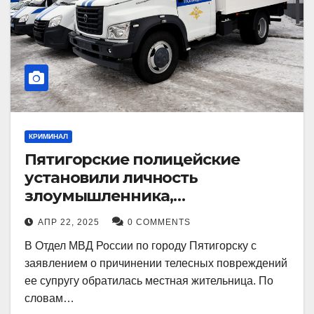
КРИМИНАЛ
Пятигорские полицейские
установили личность
злоумышленника,
причинившего телесные
АПР 22, 2025
0 COMMENTS
повреждения местному жителю
В Отдел МВД России по городу Пятигорску с
заявлением о причинении телесных повреждений
ее супругу обратилась местная жительница. По
словам…