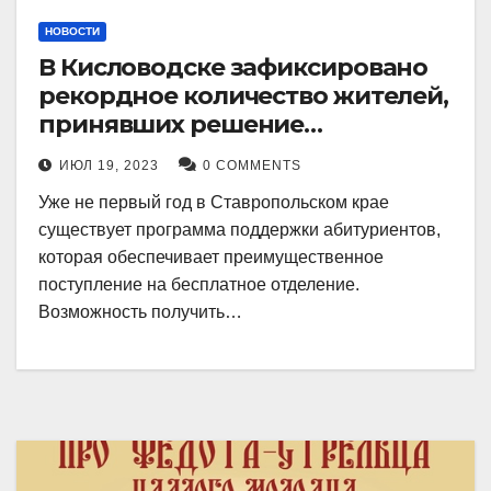
НОВОСТИ
В Кисловодске зафиксировано
рекордное количество жителей,
принявших решение
воспользоваться
ИЮЛ 19, 2023
0 COMMENTS
установленными мерами, с
Уже не первый год в Ставропольском крае
целью поступления в
существует программа поддержки абитуриентов,
медицинский вуз в районе.
которая обеспечивает преимущественное
поступление на бесплатное отделение.
Возможность получить…