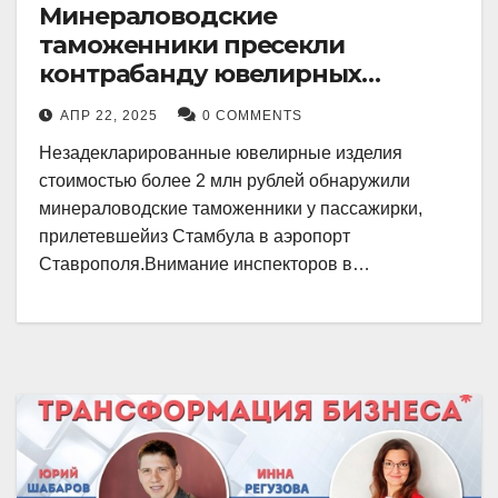
Минераловодские
таможенники пресекли
контрабанду ювелирных
изделий на 2 млн рублей
АПР 22, 2025
0 COMMENTS
Незадекларированные ювелирные изделия
стоимостью более 2 млн рублей обнаружили
минераловодские таможенники у пассажирки,
прилетевшейиз Стамбула в аэропорт
Ставрополя.Внимание инспекторов в…