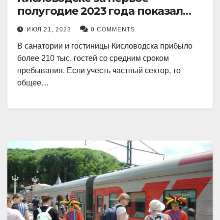
полугодие 2023 года показал
рекордный рост в 21 процент.
ИЮЛ 21, 2023
0 COMMENTS
В санатории и гостиницы Кисловодска прибыло
более 210 тыс. гостей со средним сроком
пребывания. Если учесть частный сектор, то
общее…