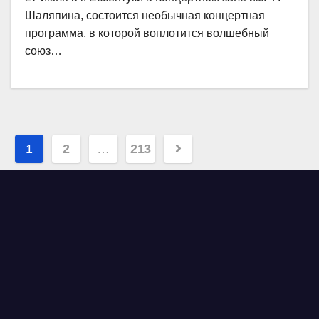
Шаляпина, состоится необычная концертная
программа, в которой воплотится волшебный
союз…
Навигация
1
2
…
213
по
записям