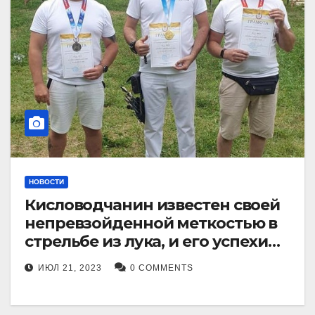
НОВОСТИ
Кисловодчанин известен своей
непревзойденной меткостью в
стрельбе из лука, и его успехи
прославили его в
ИЮЛ 21, 2023
0 COMMENTS
Ставропольском крае.