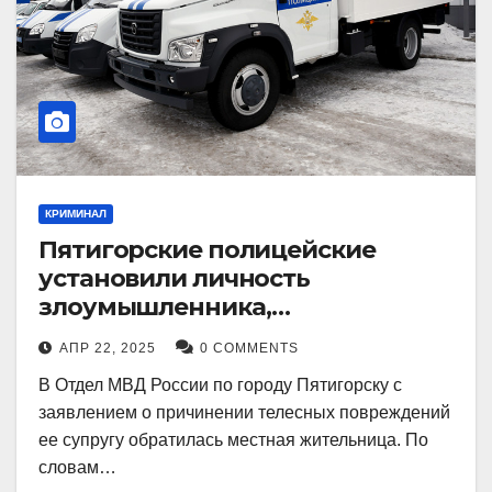
КРИМИНАЛ
Пятигорские полицейские
установили личность
злоумышленника,
причинившего телесные
АПР 22, 2025
0 COMMENTS
повреждения местному жителю
В Отдел МВД России по городу Пятигорску с
заявлением о причинении телесных повреждений
ее супругу обратилась местная жительница. По
словам…