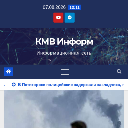
Перейти
07.08.2026
13:11
к
содержимому
КМВ Информ
Информационная сеть
ейские задержали закладчика, пытавшегося сбыть партию син