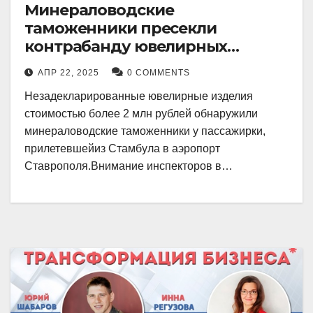
Минераловодские
таможенники пресекли
контрабанду ювелирных
изделий на 2 млн рублей
АПР 22, 2025
0 COMMENTS
Незадекларированные ювелирные изделия
стоимостью более 2 млн рублей обнаружили
минераловодские таможенники у пассажирки,
прилетевшейиз Стамбула в аэропорт
Ставрополя.Внимание инспекторов в…