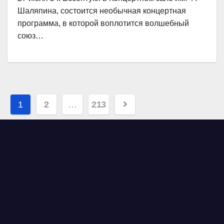
Шаляпина, состоится необычная концертная
программа, в которой воплотится волшебный
союз…
Навигация
1
2
…
213
по
записям