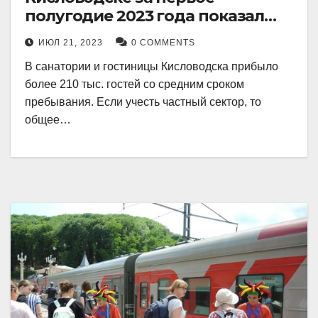
полугодие 2023 года показал
рекордный рост в 21 процент.
ИЮЛ 21, 2023
0 COMMENTS
В санатории и гостиницы Кисловодска прибыло
более 210 тыс. гостей со средним сроком
пребывания. Если учесть частный сектор, то
общее…