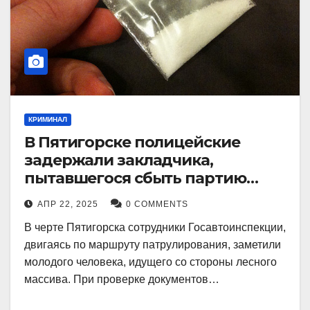
КРИМИНАЛ
В Пятигорске полицейские
задержали закладчика,
пытавшегося сбыть партию
синтетического наркотика
АПР 22, 2025
0 COMMENTS
В черте Пятигорска сотрудники Госавтоинспекции,
двигаясь по маршруту патрулирования, заметили
молодого человека, идущего со стороны лесного
массива. При проверке документов…