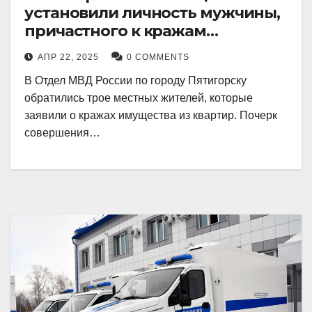
установили личность мужчины,
причастного к кражам
имущества из квартир в
АПР 22, 2025
0 COMMENTS
Пятигорске
В Отдел МВД России по городу Пятигорску
обратились трое местных жителей, которые
заявили о кражах имущества из квартир. Почерк
совершения…