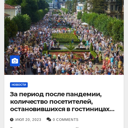
НОВОСТИ
За период после пандемии,
количество посетителей,
остановившихся в гостиницах
Кисловодска, выросло в 2,5 раза.
ИЮЛ 20, 2023
0 COMMENTS