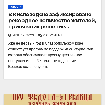
НОВОСТИ
В Кисловодске зафиксировано
рекордное количество жителей,
принявших решение
воспользоваться
ИЮЛ 19, 2023
0 COMMENTS
установленными мерами, с
Уже не первый год в Ставропольском крае
целью поступления в
существует программа поддержки абитуриентов,
медицинский вуз в районе.
которая обеспечивает преимущественное
поступление на бесплатное отделение.
Возможность получить…