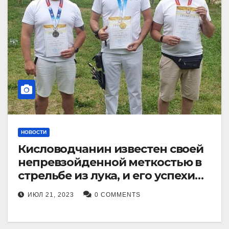
НОВОСТИ
Кисловодчанин известен своей
непревзойденной меткостью в
стрельбе из лука, и его успехи
прославили его в
ИЮЛ 21, 2023
0 COMMENTS
Ставропольском крае.