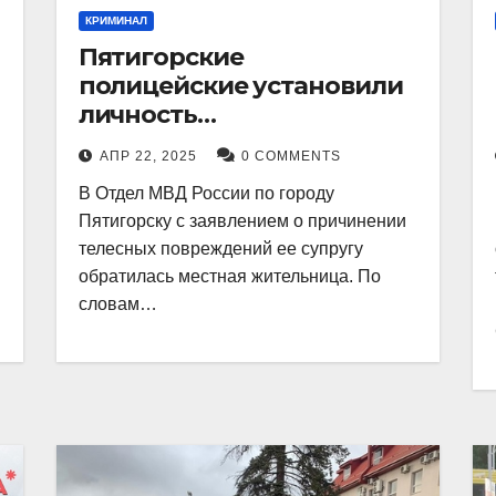
КРИМИНАЛ
Пятигорские
полицейские установили
личность
злоумышленника,
АПР 22, 2025
0 COMMENTS
причинившего телесные
В Отдел МВД России по городу
повреждения местному
Пятигорску с заявлением о причинении
жителю
телесных повреждений ее супругу
обратилась местная жительница. По
словам…