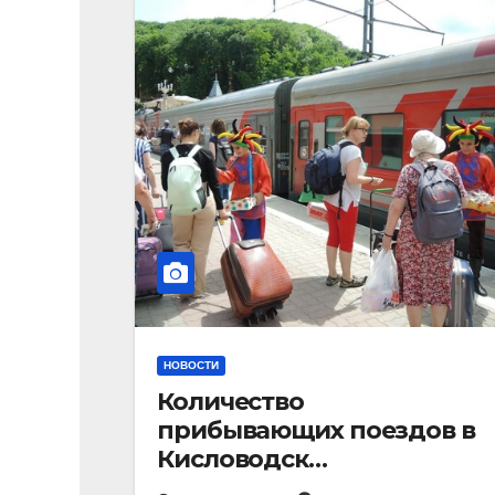
НОВОСТИ
Количество
прибывающих поездов в
Кисловодск
стремительно