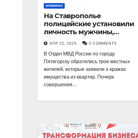
КРИМИНАЛ
На Ставрополье
полицейские установили
личность мужчины,
причастного к кражам
АПР 22, 2025
0 COMMENTS
имущества из квартир в
В Отдел МВД России по городу
Пятигорске
Пятигорску обратились трое местных
жителей, которые заявили о кражах
имущества из квартир. Почерк
совершения…