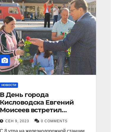
НОВОСТИ
В День города
Кисловодска Евгений
Моисеев встретил
прибывший поезд с
СЕН 9, 2023
0 COMMENTS
туристами.
С 8 утра на железнодорожной станции