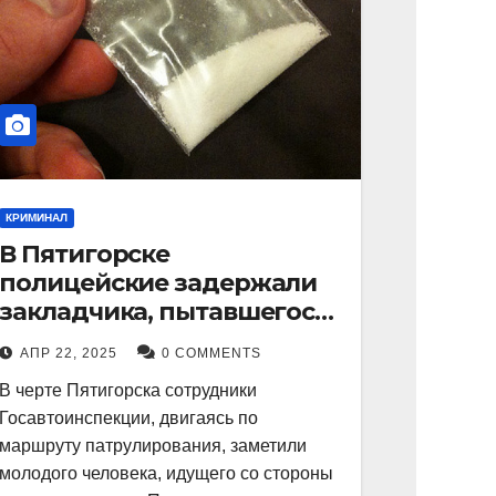
КРИМИНАЛ
В Пятигорске
полицейские задержали
закладчика, пытавшегося
сбыть партию
АПР 22, 2025
0 COMMENTS
синтетического
В черте Пятигорска сотрудники
наркотика
Госавтоинспекции, двигаясь по
маршруту патрулирования, заметили
молодого человека, идущего со стороны