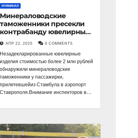
КРИМИНАЛ
Минераловодские
таможенники пресекли
контрабанду ювелирных
изделий на 2 млн рублей
АПР 22, 2025
0 COMMENTS
Незадекларированные ювелирные
изделия стоимостью более 2 млн рублей
обнаружили минераловодские
таможенники у пассажирки,
прилетевшейиз Стамбула в аэропорт
Ставрополя.Внимание инспекторов в…