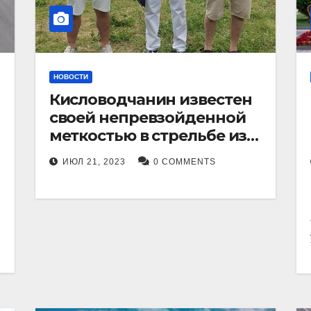
НОВОСТИ
Кисловодчанин известен
своей непревзойденной
меткостью в стрельбе из
лука, и его успехи
ИЮЛ 21, 2023
0 COMMENTS
прославили его в
Ставропольском крае.