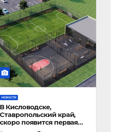
НОВОСТИ
В Кисловодске,
Ставропольский край,
скоро появится первая
«умная площадка».