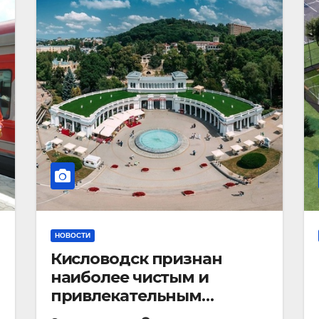
НОВОСТИ
Кисловодск признан
наиболее чистым и
привлекательным
курортным городом в