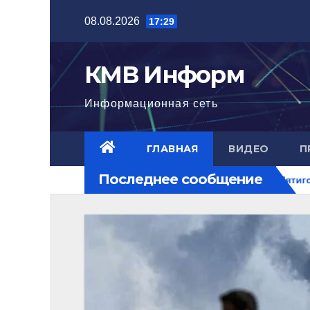
Перейти
08.08.2026
17:29
к
содержимому
КМВ Информ
Информационная сеть
ГЛАВНАЯ
ВИДЕО
П
Последнее сообщение
. РФ на перекрестке рисков.
В Пятигорске полицейские 