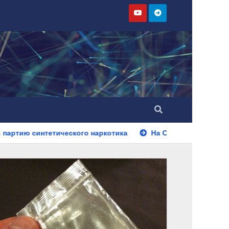
кого наркотика
На Ставрополье полицейские установили