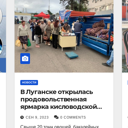
НОВОСТИ
В Луганске открылась
продовольственная
ярмарка кисловодской
продукции.
СЕН 9, 2023
0 COMMENTS
Свыше 20 тонн овощей, бакалейных