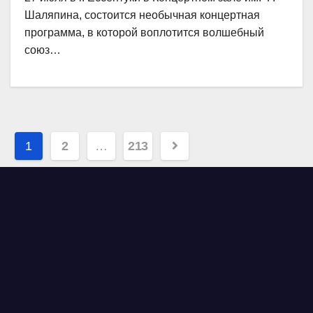
Шаляпина, состоится необычная концертная
программа, в которой воплотится волшебный
союз…
Навигация
1
2
…
213
по
записям