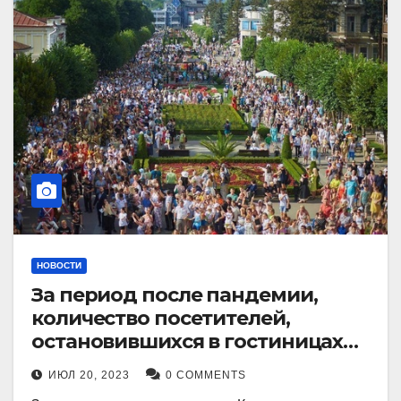
НОВОСТИ
За период после пандемии,
количество посетителей,
остановившихся в гостиницах
Кисловодска, выросло в 2,5 раза.
ИЮЛ 20, 2023
0 COMMENTS