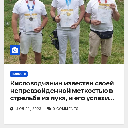
НОВОСТИ
Кисловодчанин известен своей
непревзойденной меткостью в
стрельбе из лука, и его успехи
прославили его в
ИЮЛ 21, 2023
0 COMMENTS
Ставропольском крае.