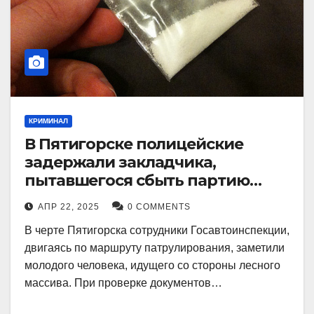
КРИМИНАЛ
В Пятигорске полицейские
задержали закладчика,
пытавшегося сбыть партию
синтетического наркотика
АПР 22, 2025
0 COMMENTS
В черте Пятигорска сотрудники Госавтоинспекции,
двигаясь по маршруту патрулирования, заметили
молодого человека, идущего со стороны лесного
массива. При проверке документов…