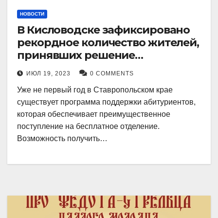
НОВОСТИ
В Кисловодске зафиксировано
рекордное количество жителей,
принявших решение
воспользоваться
ИЮЛ 19, 2023
0 COMMENTS
установленными мерами, с
Уже не первый год в Ставропольском крае
целью поступления в
существует программа поддержки абитуриентов,
медицинский вуз в районе.
которая обеспечивает преимущественное
поступление на бесплатное отделение.
Возможность получить…