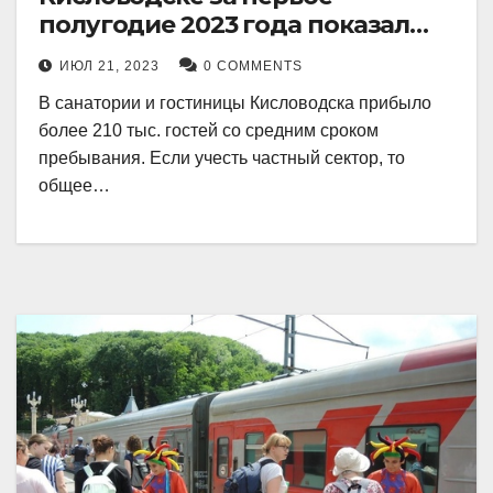
полугодие 2023 года показал
рекордный рост в 21 процент.
ИЮЛ 21, 2023
0 COMMENTS
В санатории и гостиницы Кисловодска прибыло
более 210 тыс. гостей со средним сроком
пребывания. Если учесть частный сектор, то
общее…