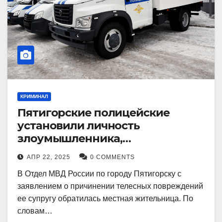
КРИМИНАЛ
Пятигорские полицейские
установили личность
злоумышленника,
причинившего телесные
АПР 22, 2025
0 COMMENTS
повреждения местному жителю
В Отдел МВД России по городу Пятигорску с
заявлением о причинении телесных повреждений
ее супругу обратилась местная жительница. По
словам…