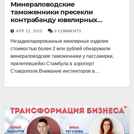
Минераловодские
таможенники пресекли
контрабанду ювелирных
изделий на 2 млн рублей
АПР 22, 2025
0 COMMENTS
Незадекларированные ювелирные изделия
стоимостью более 2 млн рублей обнаружили
минераловодские таможенники у пассажирки,
прилетевшейиз Стамбула в аэропорт
Ставрополя.Внимание инспекторов в…