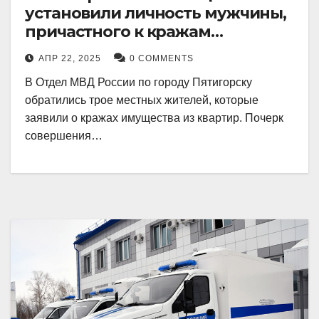
установили личность мужчины,
причастного к кражам
имущества из квартир в
АПР 22, 2025
0 COMMENTS
Пятигорске
В Отдел МВД России по городу Пятигорску
обратились трое местных жителей, которые
заявили о кражах имущества из квартир. Почерк
совершения…