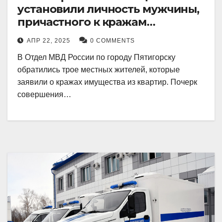
установили личность мужчины,
причастного к кражам
имущества из квартир в
АПР 22, 2025
0 COMMENTS
Пятигорске
В Отдел МВД России по городу Пятигорску
обратились трое местных жителей, которые
заявили о кражах имущества из квартир. Почерк
совершения…