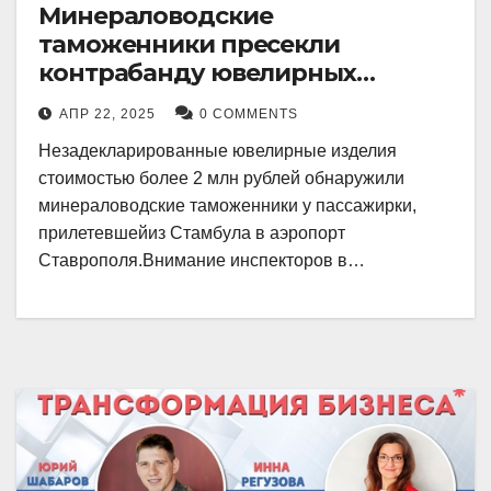
Минераловодские
таможенники пресекли
контрабанду ювелирных
изделий на 2 млн рублей
АПР 22, 2025
0 COMMENTS
Незадекларированные ювелирные изделия
стоимостью более 2 млн рублей обнаружили
минераловодские таможенники у пассажирки,
прилетевшейиз Стамбула в аэропорт
Ставрополя.Внимание инспекторов в…