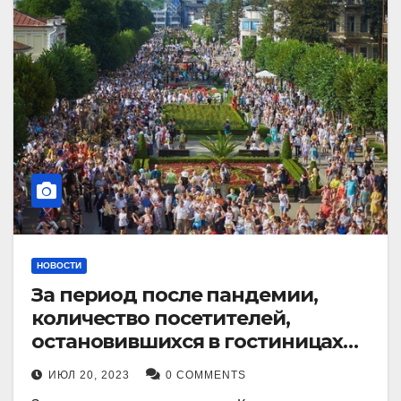
НОВОСТИ
За период после пандемии,
количество посетителей,
остановившихся в гостиницах
Кисловодска, выросло в 2,5 раза.
ИЮЛ 20, 2023
0 COMMENTS