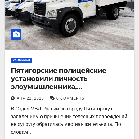
КРИМИНАЛ
Пятигорские полицейские
установили личность
злоумышленника,
причинившего телесные
АПР 22, 2025
0 COMMENTS
повреждения местному жителю
В Отдел МВД России по городу Пятигорску с
заявлением о причинении телесных повреждений
ее супругу обратилась местная жительница. По
словам…