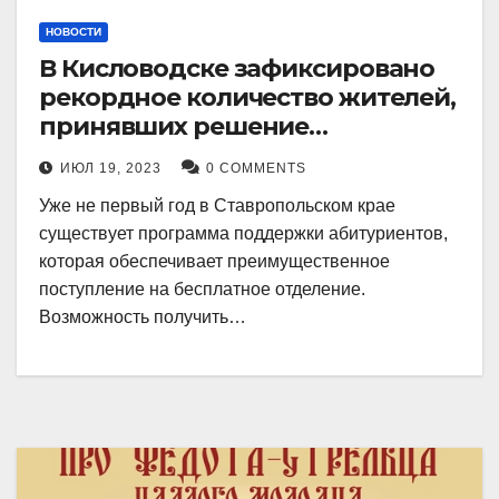
НОВОСТИ
В Кисловодске зафиксировано
рекордное количество жителей,
принявших решение
воспользоваться
ИЮЛ 19, 2023
0 COMMENTS
установленными мерами, с
Уже не первый год в Ставропольском крае
целью поступления в
существует программа поддержки абитуриентов,
медицинский вуз в районе.
которая обеспечивает преимущественное
поступление на бесплатное отделение.
Возможность получить…