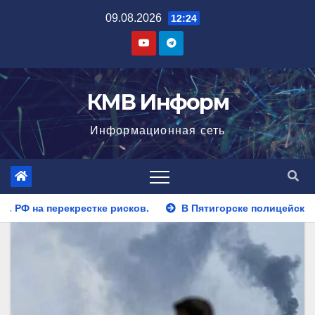
Перейти
09.08.2026
12:24
к
содержимому
КМВ Информ
Информационная сеть
.
В Пятигорске полицейские задержали закладчика, пыт