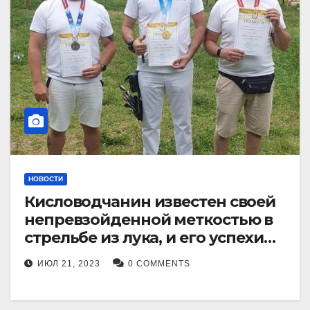
НОВОСТИ
Кисловодчанин известен своей
непревзойденной меткостью в
стрельбе из лука, и его успехи
прославили его в
ИЮЛ 21, 2023
0 COMMENTS
Ставропольском крае.