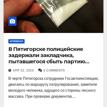
КРИМИНАЛ
В Пятигорске полицейские
задержали закладчика,
пытавшегося сбыть партию
синтетического наркотика
АПР 22, 2025
0 COMMENTS
В черте Пятигорска сотрудники Госавтоинспекции,
двигаясь по маршруту патрулирования, заметили
молодого человека, идущего со стороны лесного
массива. При проверке документов…