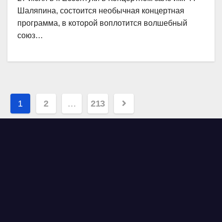
Шаляпина, состоится необычная концертная
программа, в которой воплотится волшебный
союз…
Навигация
1
2
…
213
по
записям