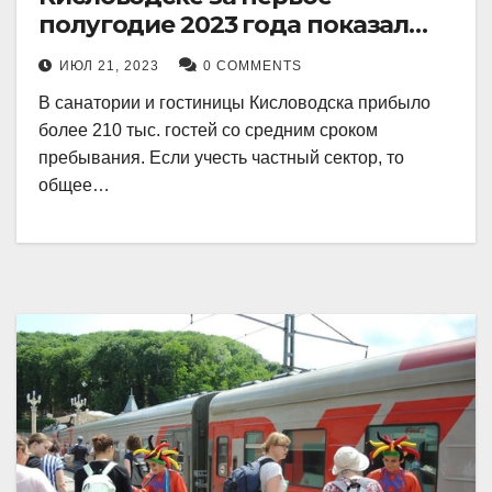
полугодие 2023 года показал
рекордный рост в 21 процент.
ИЮЛ 21, 2023
0 COMMENTS
В санатории и гостиницы Кисловодска прибыло
более 210 тыс. гостей со средним сроком
пребывания. Если учесть частный сектор, то
общее…