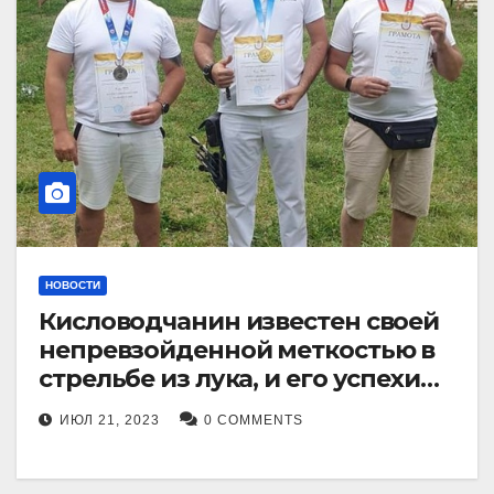
НОВОСТИ
Кисловодчанин известен своей
непревзойденной меткостью в
стрельбе из лука, и его успехи
прославили его в
ИЮЛ 21, 2023
0 COMMENTS
Ставропольском крае.