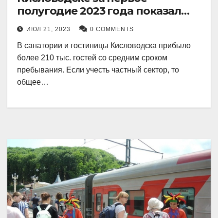
полугодие 2023 года показал
рекордный рост в 21 процент.
ИЮЛ 21, 2023
0 COMMENTS
В санатории и гостиницы Кисловодска прибыло
более 210 тыс. гостей со средним сроком
пребывания. Если учесть частный сектор, то
общее…