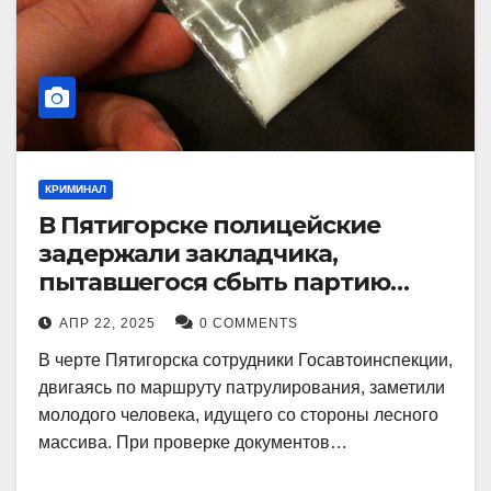
КРИМИНАЛ
В Пятигорске полицейские
задержали закладчика,
пытавшегося сбыть партию
синтетического наркотика
АПР 22, 2025
0 COMMENTS
В черте Пятигорска сотрудники Госавтоинспекции,
двигаясь по маршруту патрулирования, заметили
молодого человека, идущего со стороны лесного
массива. При проверке документов…