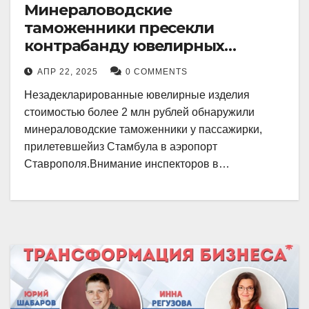
Минераловодские
таможенники пресекли
контрабанду ювелирных
изделий на 2 млн рублей
АПР 22, 2025
0 COMMENTS
Незадекларированные ювелирные изделия
стоимостью более 2 млн рублей обнаружили
минераловодские таможенники у пассажирки,
прилетевшейиз Стамбула в аэропорт
Ставрополя.Внимание инспекторов в…