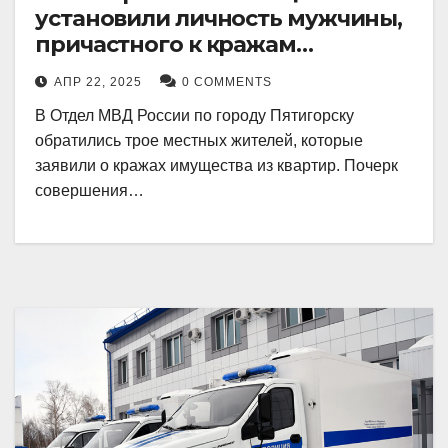
установили личность мужчины,
причастного к кражам
имущества из квартир в
АПР 22, 2025
0 COMMENTS
Пятигорске
В Отдел МВД России по городу Пятигорску
обратились трое местных жителей, которые
заявили о кражах имущества из квартир. Почерк
совершения…