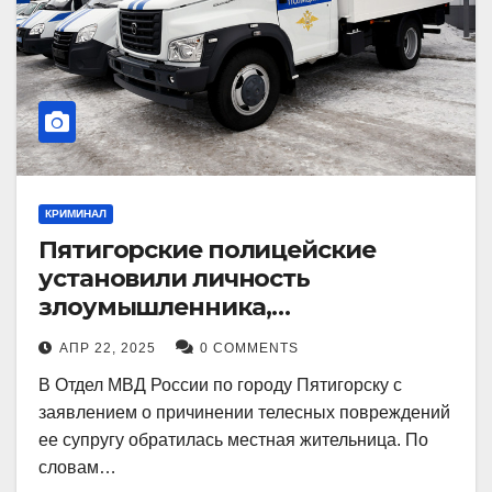
КРИМИНАЛ
Пятигорские полицейские
установили личность
злоумышленника,
причинившего телесные
АПР 22, 2025
0 COMMENTS
повреждения местному жителю
В Отдел МВД России по городу Пятигорску с
заявлением о причинении телесных повреждений
ее супругу обратилась местная жительница. По
словам…