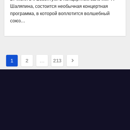
Шаляпина, состоится необычная концертная
программа, в которой воплотится волшебный
союз…
Навигация
1
2
…
213
по
записям