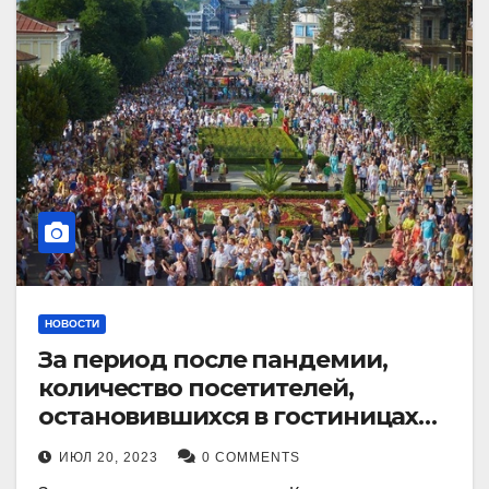
НОВОСТИ
За период после пандемии,
количество посетителей,
остановившихся в гостиницах
Кисловодска, выросло в 2,5 раза.
ИЮЛ 20, 2023
0 COMMENTS