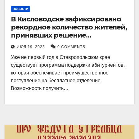
НОВОСТИ
В Кисловодске зафиксировано
рекордное количество жителей,
принявших решение
воспользоваться
ИЮЛ 19, 2023
0 COMMENTS
установленными мерами, с
Уже не первый год в Ставропольском крае
целью поступления в
существует программа поддержки абитуриентов,
медицинский вуз в районе.
которая обеспечивает преимущественное
поступление на бесплатное отделение.
Возможность получить…