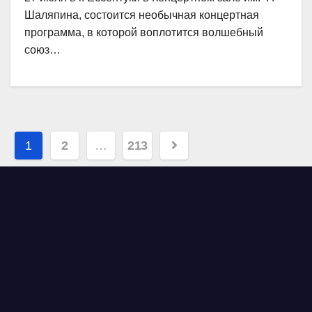
Шаляпина, состоится необычная концертная
программа, в которой воплотится волшебный
союз…
Навигация
1
2
…
213
по
записям