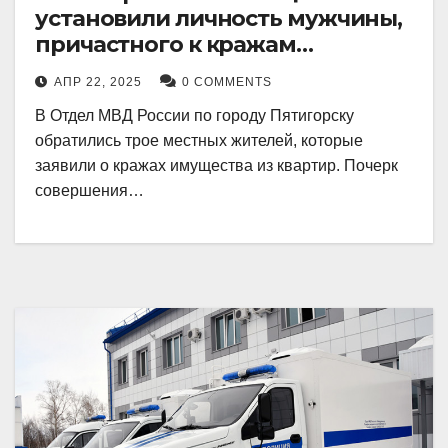
установили личность мужчины,
причастного к кражам
имущества из квартир в
АПР 22, 2025
0 COMMENTS
Пятигорске
В Отдел МВД России по городу Пятигорску
обратились трое местных жителей, которые
заявили о кражах имущества из квартир. Почерк
совершения…