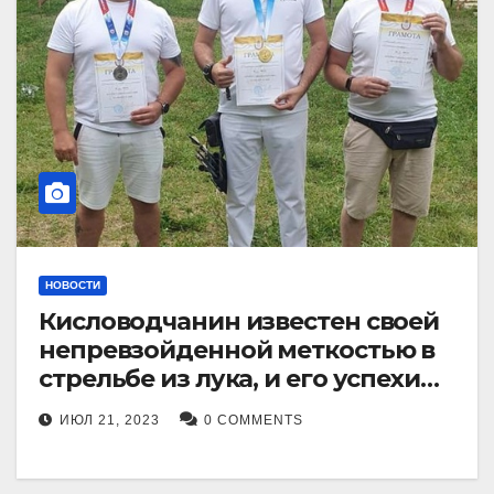
НОВОСТИ
Кисловодчанин известен своей
непревзойденной меткостью в
стрельбе из лука, и его успехи
прославили его в
ИЮЛ 21, 2023
0 COMMENTS
Ставропольском крае.