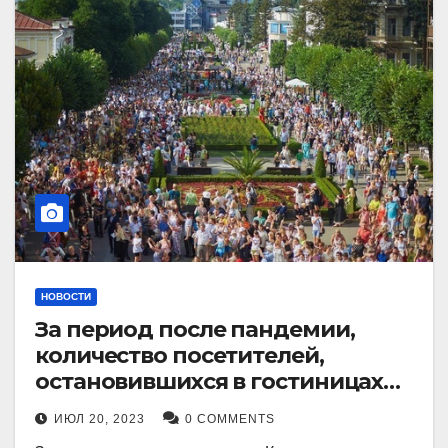
НОВОСТИ
За период после пандемии,
количество посетителей,
остановившихся в гостиницах
Кисловодска, выросло в 2,5 раза.
ИЮЛ 20, 2023
0 COMMENTS