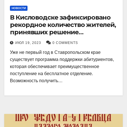
НОВОСТИ
В Кисловодске зафиксировано
рекордное количество жителей,
принявших решение
воспользоваться
ИЮЛ 19, 2023
0 COMMENTS
установленными мерами, с
Уже не первый год в Ставропольском крае
целью поступления в
существует программа поддержки абитуриентов,
медицинский вуз в районе.
которая обеспечивает преимущественное
поступление на бесплатное отделение.
Возможность получить…