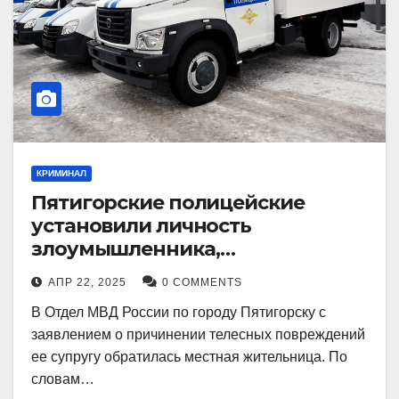
КРИМИНАЛ
Пятигорские полицейские
установили личность
злоумышленника,
причинившего телесные
АПР 22, 2025
0 COMMENTS
повреждения местному жителю
В Отдел МВД России по городу Пятигорску с
заявлением о причинении телесных повреждений
ее супругу обратилась местная жительница. По
словам…