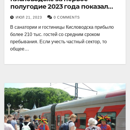
полугодие 2023 года показал
рекордный рост в 21 процент.
ИЮЛ 21, 2023
0 COMMENTS
В санатории и гостиницы Кисловодска прибыло
более 210 тыс. гостей со средним сроком
пребывания. Если учесть частный сектор, то
общее…