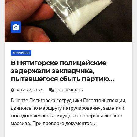
КРИМИНАЛ
В Пятигорске полицейские
задержали закладчика,
пытавшегося сбыть партию
синтетического наркотика
АПР 22, 2025
0 COMMENTS
В черте Пятигорска сотрудники Госавтоинспекции,
двигаясь по маршруту патрулирования, заметили
молодого человека, идущего со стороны лесного
массива. При проверке документов…