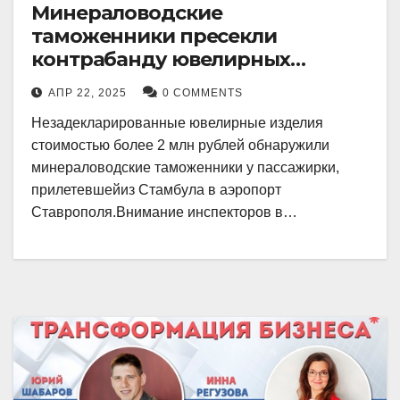
Минераловодские
таможенники пресекли
контрабанду ювелирных
изделий на 2 млн рублей
АПР 22, 2025
0 COMMENTS
Незадекларированные ювелирные изделия
стоимостью более 2 млн рублей обнаружили
минераловодские таможенники у пассажирки,
прилетевшейиз Стамбула в аэропорт
Ставрополя.Внимание инспекторов в…