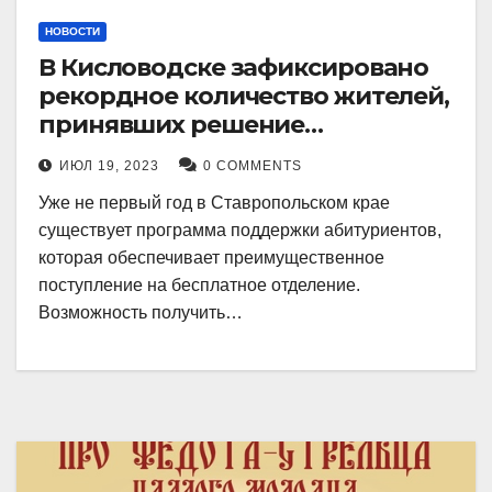
НОВОСТИ
В Кисловодске зафиксировано
рекордное количество жителей,
принявших решение
воспользоваться
ИЮЛ 19, 2023
0 COMMENTS
установленными мерами, с
Уже не первый год в Ставропольском крае
целью поступления в
существует программа поддержки абитуриентов,
медицинский вуз в районе.
которая обеспечивает преимущественное
поступление на бесплатное отделение.
Возможность получить…