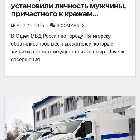
установили личность мужчины,
причастного к кражам
имущества из квартир в
АПР 22, 2025
0 COMMENTS
Пятигорске
В Отдел МВД России по городу Пятигорску
обратились трое местных жителей, которые
заявили о кражах имущества из квартир. Почерк
совершения…