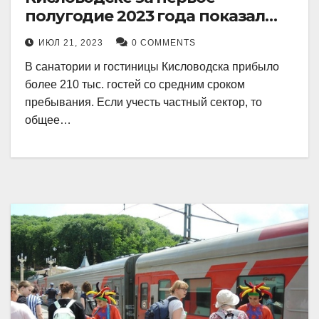
полугодие 2023 года показал
рекордный рост в 21 процент.
ИЮЛ 21, 2023
0 COMMENTS
В санатории и гостиницы Кисловодска прибыло
более 210 тыс. гостей со средним сроком
пребывания. Если учесть частный сектор, то
общее…