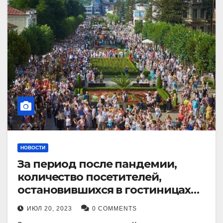
НОВОСТИ
За период после пандемии,
количество посетителей,
остановившихся в гостиницах
Кисловодска, выросло в 2,5 раза.
ИЮЛ 20, 2023
0 COMMENTS