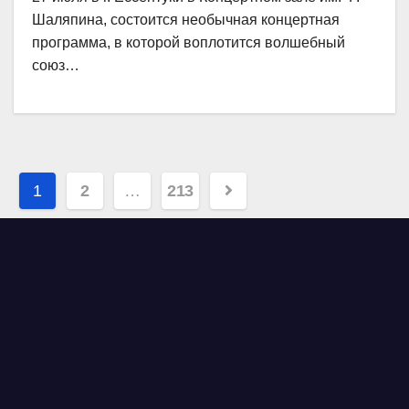
Шаляпина, состоится необычная концертная
программа, в которой воплотится волшебный
союз…
Навигация
1
2
…
213
по
записям