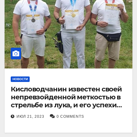
НОВОСТИ
Кисловодчанин известен своей
непревзойденной меткостью в
стрельбе из лука, и его успехи
прославили его в
ИЮЛ 21, 2023
0 COMMENTS
Ставропольском крае.