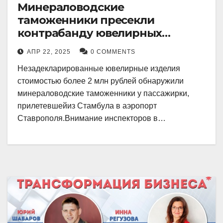
Минераловодские
таможенники пресекли
контрабанду ювелирных
изделий на 2 млн рублей
АПР 22, 2025
0 COMMENTS
Незадекларированные ювелирные изделия
стоимостью более 2 млн рублей обнаружили
минераловодские таможенники у пассажирки,
прилетевшейиз Стамбула в аэропорт
Ставрополя.Внимание инспекторов в…