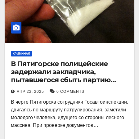
КРИМИНАЛ
В Пятигорске полицейские
задержали закладчика,
пытавшегося сбыть партию
синтетического наркотика
АПР 22, 2025
0 COMMENTS
В черте Пятигорска сотрудники Госавтоинспекции,
двигаясь по маршруту патрулирования, заметили
молодого человека, идущего со стороны лесного
массива. При проверке документов…