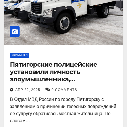
КРИМИНАЛ
Пятигорские полицейские
установили личность
злоумышленника,
причинившего телесные
АПР 22, 2025
0 COMMENTS
повреждения местному жителю
В Отдел МВД России по городу Пятигорску с
заявлением о причинении телесных повреждений
ее супругу обратилась местная жительница. По
словам…