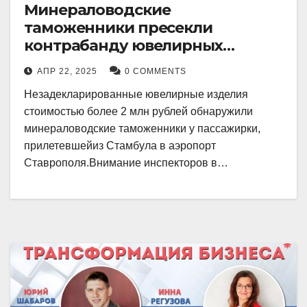
Минераловодские
таможенники пресекли
контрабанду ювелирных
изделий на 2 млн рублей
АПР 22, 2025
0 COMMENTS
Незадекларированные ювелирные изделия
стоимостью более 2 млн рублей обнаружили
минераловодские таможенники у пассажирки,
прилетевшейиз Стамбула в аэропорт
Ставрополя.Внимание инспекторов в…