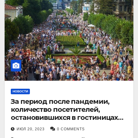
НОВОСТИ
За период после пандемии,
количество посетителей,
остановившихся в гостиницах
Кисловодска, выросло в 2,5 раза.
ИЮЛ 20, 2023
0 COMMENTS