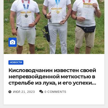
НОВОСТИ
Кисловодчанин известен своей
непревзойденной меткостью в
стрельбе из лука, и его успехи
прославили его в
ИЮЛ 21, 2023
0 COMMENTS
Ставропольском крае.