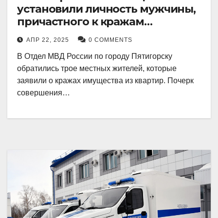
установили личность мужчины,
причастного к кражам
имущества из квартир в
АПР 22, 2025
0 COMMENTS
Пятигорске
В Отдел МВД России по городу Пятигорску
обратились трое местных жителей, которые
заявили о кражах имущества из квартир. Почерк
совершения…