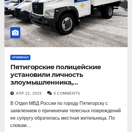
КРИМИНАЛ
Пятигорские полицейские
установили личность
злоумышленника,
причинившего телесные
АПР 22, 2025
0 COMMENTS
повреждения местному жителю
В Отдел МВД России по городу Пятигорску с
заявлением о причинении телесных повреждений
ее супругу обратилась местная жительница. По
словам…