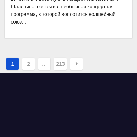
Шаляпина, состоится необычная концертная
программа, в которой воплотится волшебный
союз…
Навигация
1
2
…
213
по
записям