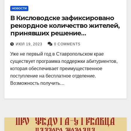
НОВОСТИ
В Кисловодске зафиксировано
рекордное количество жителей,
принявших решение
воспользоваться
ИЮЛ 19, 2023
0 COMMENTS
установленными мерами, с
Уже не первый год в Ставропольском крае
целью поступления в
существует программа поддержки абитуриентов,
медицинский вуз в районе.
которая обеспечивает преимущественное
поступление на бесплатное отделение.
Возможность получить…