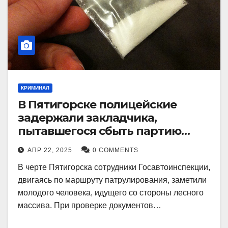
КРИМИНАЛ
В Пятигорске полицейские
задержали закладчика,
пытавшегося сбыть партию
синтетического наркотика
АПР 22, 2025
0 COMMENTS
В черте Пятигорска сотрудники Госавтоинспекции,
двигаясь по маршруту патрулирования, заметили
молодого человека, идущего со стороны лесного
массива. При проверке документов…