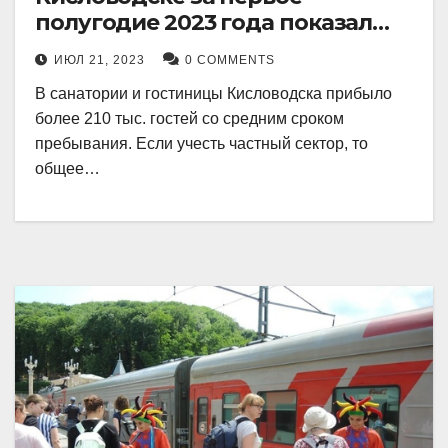
полугодие 2023 года показал
рекордный рост в 21 процент.
ИЮЛ 21, 2023
0 COMMENTS
В санатории и гостиницы Кисловодска прибыло
более 210 тыс. гостей со средним сроком
пребывания. Если учесть частный сектор, то
общее…