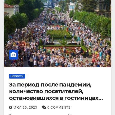
НОВОСТИ
За период после пандемии,
количество посетителей,
остановившихся в гостиницах
Кисловодска, выросло в 2,5 раза.
ИЮЛ 20, 2023
0 COMMENTS