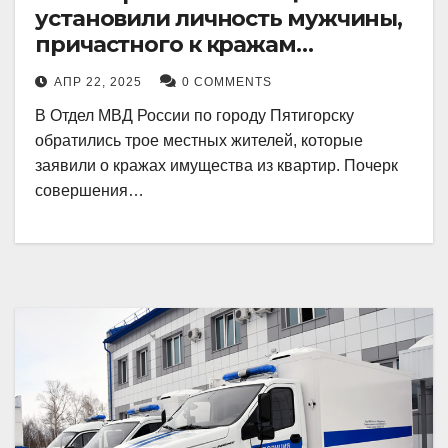
установили личность мужчины,
причастного к кражам
имущества из квартир в
АПР 22, 2025
0 COMMENTS
Пятигорске
В Отдел МВД России по городу Пятигорску
обратились трое местных жителей, которые
заявили о кражах имущества из квартир. Почерк
совершения…