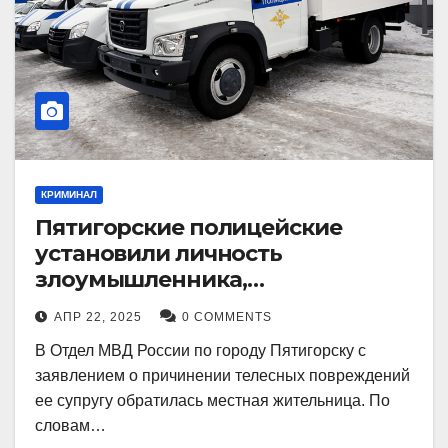
КРИМИНАЛ
Пятигорские полицейские
установили личность
злоумышленника,
причинившего телесные
АПР 22, 2025
0 COMMENTS
повреждения местному жителю
В Отдел МВД России по городу Пятигорску с
заявлением о причинении телесных повреждений
ее супругу обратилась местная жительница. По
словам…