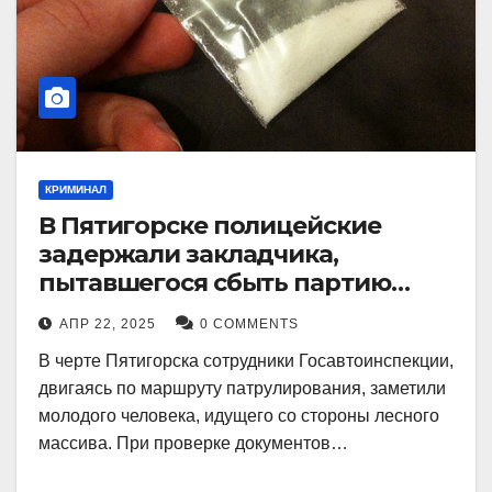
КРИМИНАЛ
В Пятигорске полицейские
задержали закладчика,
пытавшегося сбыть партию
синтетического наркотика
АПР 22, 2025
0 COMMENTS
В черте Пятигорска сотрудники Госавтоинспекции,
двигаясь по маршруту патрулирования, заметили
молодого человека, идущего со стороны лесного
массива. При проверке документов…