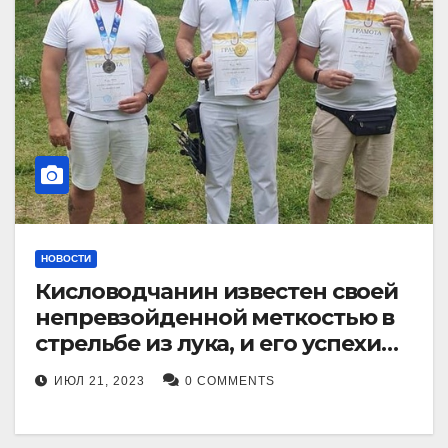
НОВОСТИ
Кисловодчанин известен своей
непревзойденной меткостью в
стрельбе из лука, и его успехи
прославили его в
ИЮЛ 21, 2023
0 COMMENTS
Ставропольском крае.