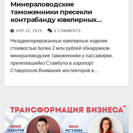
Минераловодские
таможенники пресекли
контрабанду ювелирных
изделий на 2 млн рублей
АПР 22, 2025
0 COMMENTS
Незадекларированные ювелирные изделия
стоимостью более 2 млн рублей обнаружили
минераловодские таможенники у пассажирки,
прилетевшейиз Стамбула в аэропорт
Ставрополя.Внимание инспекторов в…