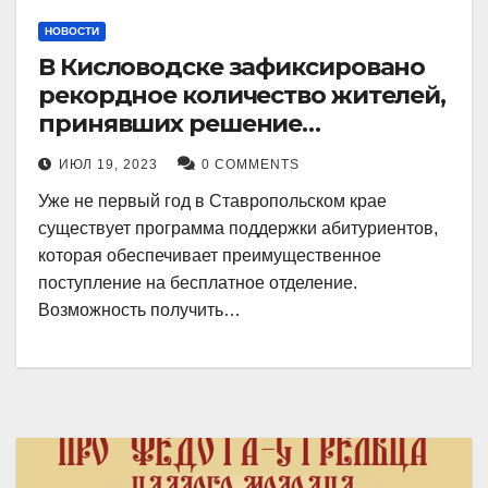
НОВОСТИ
В Кисловодске зафиксировано
рекордное количество жителей,
принявших решение
воспользоваться
ИЮЛ 19, 2023
0 COMMENTS
установленными мерами, с
Уже не первый год в Ставропольском крае
целью поступления в
существует программа поддержки абитуриентов,
медицинский вуз в районе.
которая обеспечивает преимущественное
поступление на бесплатное отделение.
Возможность получить…