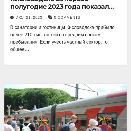
полугодие 2023 года показал
рекордный рост в 21 процент.
ИЮЛ 21, 2023
0 COMMENTS
В санатории и гостиницы Кисловодска прибыло
более 210 тыс. гостей со средним сроком
пребывания. Если учесть частный сектор, то
общее…