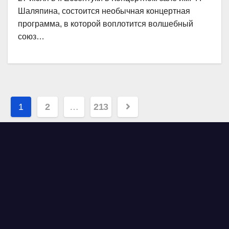
Шаляпина, состоится необычная концертная
программа, в которой воплотится волшебный
союз…
Навигация
1
2
…
213
по
записям