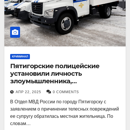
КРИМИНАЛ
Пятигорские полицейские
установили личность
злоумышленника,
причинившего телесные
АПР 22, 2025
0 COMMENTS
повреждения местному жителю
В Отдел МВД России по городу Пятигорску с
заявлением о причинении телесных повреждений
ее супругу обратилась местная жительница. По
словам…