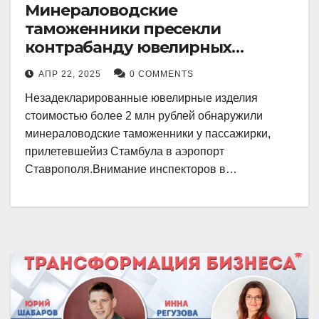
Минераловодские
таможенники пресекли
контрабанду ювелирных
изделий на 2 млн рублей
АПР 22, 2025
0 COMMENTS
Незадекларированные ювелирные изделия
стоимостью более 2 млн рублей обнаружили
минераловодские таможенники у пассажирки,
прилетевшейиз Стамбула в аэропорт
Ставрополя.Внимание инспекторов в…