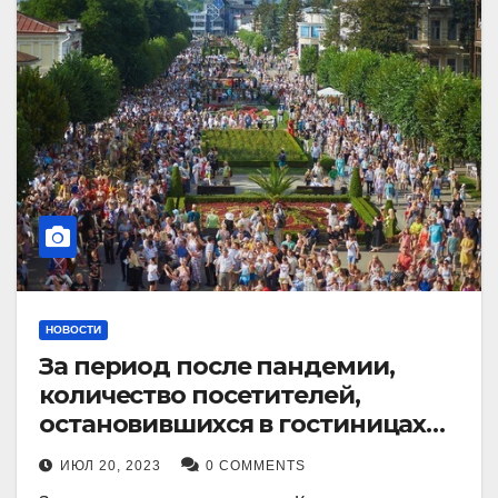
НОВОСТИ
За период после пандемии,
количество посетителей,
остановившихся в гостиницах
Кисловодска, выросло в 2,5 раза.
ИЮЛ 20, 2023
0 COMMENTS