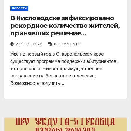
НОВОСТИ
В Кисловодске зафиксировано
рекордное количество жителей,
принявших решение
воспользоваться
ИЮЛ 19, 2023
0 COMMENTS
установленными мерами, с
Уже не первый год в Ставропольском крае
целью поступления в
существует программа поддержки абитуриентов,
медицинский вуз в районе.
которая обеспечивает преимущественное
поступление на бесплатное отделение.
Возможность получить…