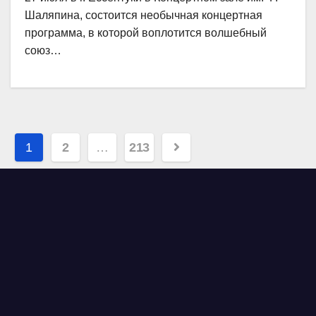
Шаляпина, состоится необычная концертная
программа, в которой воплотится волшебный
союз…
Навигация
1
2
…
213
по
записям