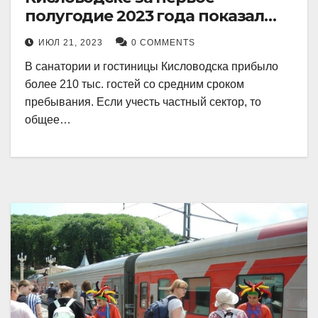
полугодие 2023 года показал
рекордный рост в 21 процент.
ИЮЛ 21, 2023
0 COMMENTS
В санатории и гостиницы Кисловодска прибыло
более 210 тыс. гостей со средним сроком
пребывания. Если учесть частный сектор, то
общее…