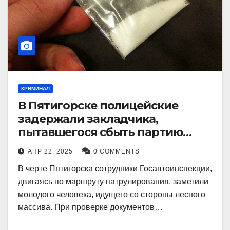
КРИМИНАЛ
В Пятигорске полицейские
задержали закладчика,
пытавшегося сбыть партию
синтетического наркотика
АПР 22, 2025
0 COMMENTS
В черте Пятигорска сотрудники Госавтоинспекции,
двигаясь по маршруту патрулирования, заметили
молодого человека, идущего со стороны лесного
массива. При проверке документов…