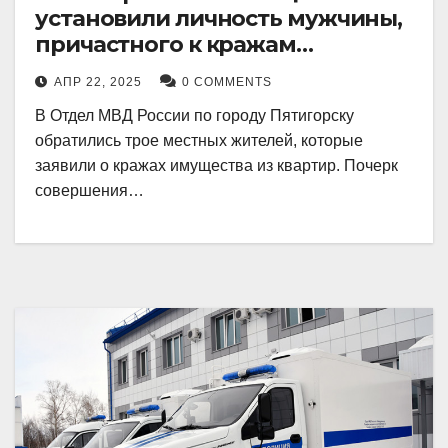
установили личность мужчины,
причастного к кражам
имущества из квартир в
АПР 22, 2025
0 COMMENTS
Пятигорске
В Отдел МВД России по городу Пятигорску
обратились трое местных жителей, которые
заявили о кражах имущества из квартир. Почерк
совершения…