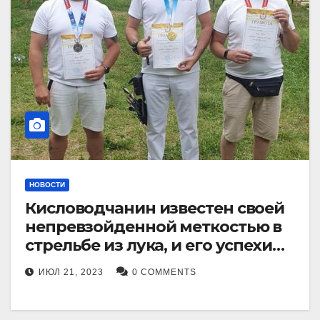
НОВОСТИ
Кисловодчанин известен своей
непревзойденной меткостью в
стрельбе из лука, и его успехи
прославили его в
ИЮЛ 21, 2023
0 COMMENTS
Ставропольском крае.