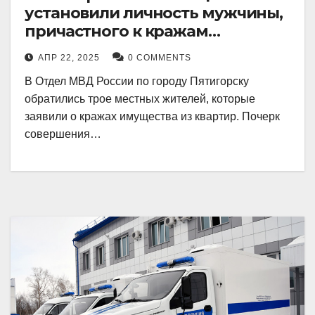
установили личность мужчины,
причастного к кражам
имущества из квартир в
АПР 22, 2025
0 COMMENTS
Пятигорске
В Отдел МВД России по городу Пятигорску
обратились трое местных жителей, которые
заявили о кражах имущества из квартир. Почерк
совершения…