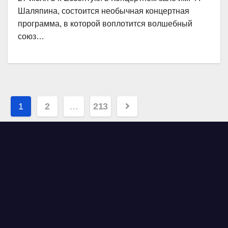
Шаляпина, состоится необычная концертная
программа, в которой воплотится волшебный
союз…
Навигация
1
2
…
213
по
записям