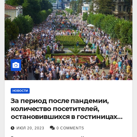
НОВОСТИ
За период после пандемии,
количество посетителей,
остановившихся в гостиницах
Кисловодска, выросло в 2,5 раза.
ИЮЛ 20, 2023
0 COMMENTS