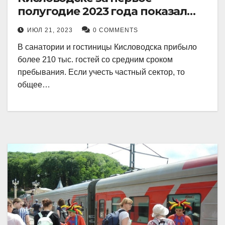
полугодие 2023 года показал
рекордный рост в 21 процент.
ИЮЛ 21, 2023
0 COMMENTS
В санатории и гостиницы Кисловодска прибыло
более 210 тыс. гостей со средним сроком
пребывания. Если учесть частный сектор, то
общее…