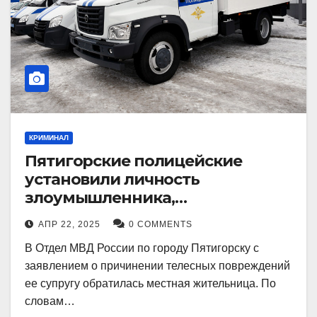
КРИМИНАЛ
Пятигорские полицейские
установили личность
злоумышленника,
причинившего телесные
АПР 22, 2025
0 COMMENTS
повреждения местному жителю
В Отдел МВД России по городу Пятигорску с
заявлением о причинении телесных повреждений
ее супругу обратилась местная жительница. По
словам…