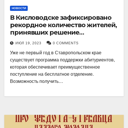
НОВОСТИ
В Кисловодске зафиксировано
рекордное количество жителей,
принявших решение
воспользоваться
ИЮЛ 19, 2023
0 COMMENTS
установленными мерами, с
Уже не первый год в Ставропольском крае
целью поступления в
существует программа поддержки абитуриентов,
медицинский вуз в районе.
которая обеспечивает преимущественное
поступление на бесплатное отделение.
Возможность получить…