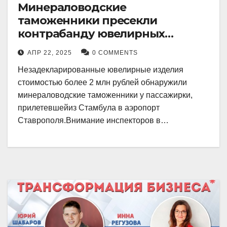
Минераловодские
таможенники пресекли
контрабанду ювелирных
изделий на 2 млн рублей
АПР 22, 2025
0 COMMENTS
Незадекларированные ювелирные изделия
стоимостью более 2 млн рублей обнаружили
минераловодские таможенники у пассажирки,
прилетевшейиз Стамбула в аэропорт
Ставрополя.Внимание инспекторов в…