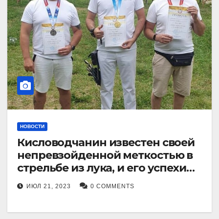
НОВОСТИ
Кисловодчанин известен своей
непревзойденной меткостью в
стрельбе из лука, и его успехи
прославили его в
ИЮЛ 21, 2023
0 COMMENTS
Ставропольском крае.