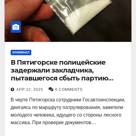
КРИМИНАЛ
В Пятигорске полицейские
задержали закладчика,
пытавшегося сбыть партию
синтетического наркотика
АПР 22, 2025
0 COMMENTS
В черте Пятигорска сотрудники Госавтоинспекции,
двигаясь по маршруту патрулирования, заметили
молодого человека, идущего со стороны лесного
массива. При проверке документов…