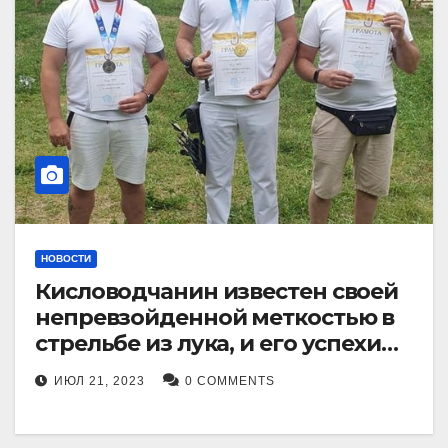
НОВОСТИ
Кисловодчанин известен своей
непревзойденной меткостью в
стрельбе из лука, и его успехи
прославили его в
ИЮЛ 21, 2023
0 COMMENTS
Ставропольском крае.