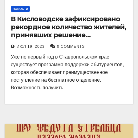
НОВОСТИ
В Кисловодске зафиксировано
рекордное количество жителей,
принявших решение
воспользоваться
ИЮЛ 19, 2023
0 COMMENTS
установленными мерами, с
Уже не первый год в Ставропольском крае
целью поступления в
существует программа поддержки абитуриентов,
медицинский вуз в районе.
которая обеспечивает преимущественное
поступление на бесплатное отделение.
Возможность получить…