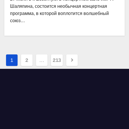
Шаляпина, состоится необычная концертная
программа, в которой воплотится волшебный
союз…
Навигация
1
2
…
213
по
записям