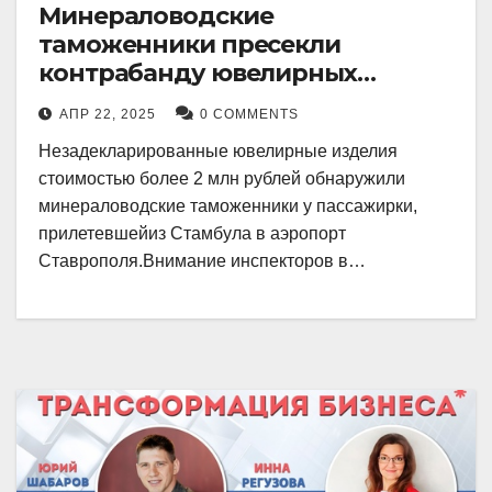
Минераловодские
таможенники пресекли
контрабанду ювелирных
изделий на 2 млн рублей
АПР 22, 2025
0 COMMENTS
Незадекларированные ювелирные изделия
стоимостью более 2 млн рублей обнаружили
минераловодские таможенники у пассажирки,
прилетевшейиз Стамбула в аэропорт
Ставрополя.Внимание инспекторов в…