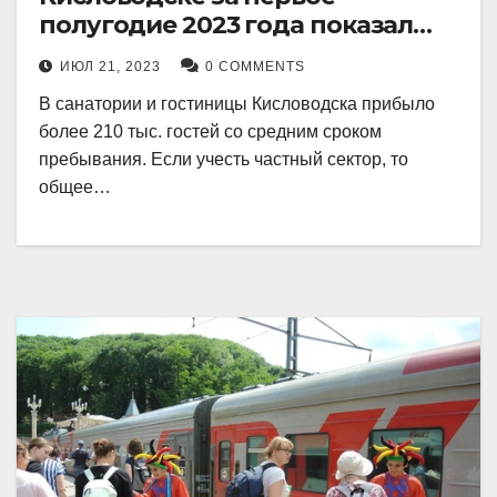
полугодие 2023 года показал
рекордный рост в 21 процент.
ИЮЛ 21, 2023
0 COMMENTS
В санатории и гостиницы Кисловодска прибыло
более 210 тыс. гостей со средним сроком
пребывания. Если учесть частный сектор, то
общее…