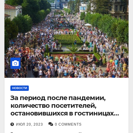
НОВОСТИ
За период после пандемии,
количество посетителей,
остановившихся в гостиницах
Кисловодска, выросло в 2,5 раза.
ИЮЛ 20, 2023
0 COMMENTS