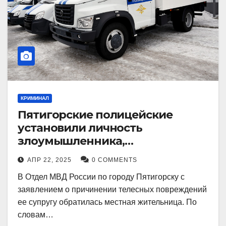
КРИМИНАЛ
Пятигорские полицейские
установили личность
злоумышленника,
причинившего телесные
АПР 22, 2025
0 COMMENTS
повреждения местному жителю
В Отдел МВД России по городу Пятигорску с
заявлением о причинении телесных повреждений
ее супругу обратилась местная жительница. По
словам…