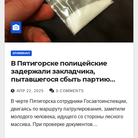
КРИМИНАЛ
В Пятигорске полицейские
задержали закладчика,
пытавшегося сбыть партию
синтетического наркотика
АПР 22, 2025
0 COMMENTS
В черте Пятигорска сотрудники Госавтоинспекции,
двигаясь по маршруту патрулирования, заметили
молодого человека, идущего со стороны лесного
массива. При проверке документов…