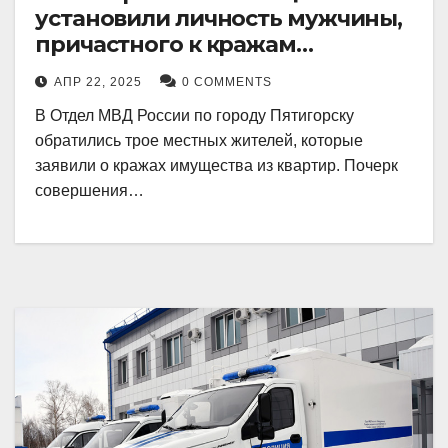
установили личность мужчины,
причастного к кражам
имущества из квартир в
АПР 22, 2025
0 COMMENTS
Пятигорске
В Отдел МВД России по городу Пятигорску
обратились трое местных жителей, которые
заявили о кражах имущества из квартир. Почерк
совершения…