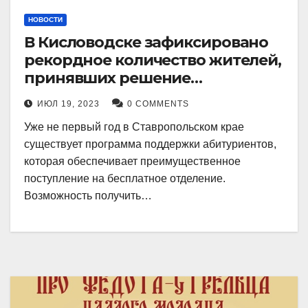
НОВОСТИ
В Кисловодске зафиксировано
рекордное количество жителей,
принявших решение
воспользоваться
ИЮЛ 19, 2023
0 COMMENTS
установленными мерами, с
Уже не первый год в Ставропольском крае
целью поступления в
существует программа поддержки абитуриентов,
медицинский вуз в районе.
которая обеспечивает преимущественное
поступление на бесплатное отделение.
Возможность получить…