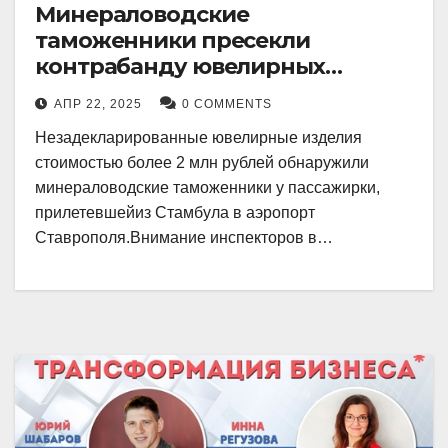
Минераловодские
таможенники пресекли
контрабанду ювелирных
изделий на 2 млн рублей
АПР 22, 2025
0 COMMENTS
Незадекларированные ювелирные изделия
стоимостью более 2 млн рублей обнаружили
минераловодские таможенники у пассажирки,
прилетевшейиз Стамбула в аэропорт
Ставрополя.Внимание инспекторов в…