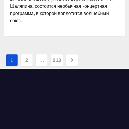
Шаляпина, состоится необычная концертная
программа, в которой воплотится волшебный
союз…
Навигация
1
2
…
213
по
записям