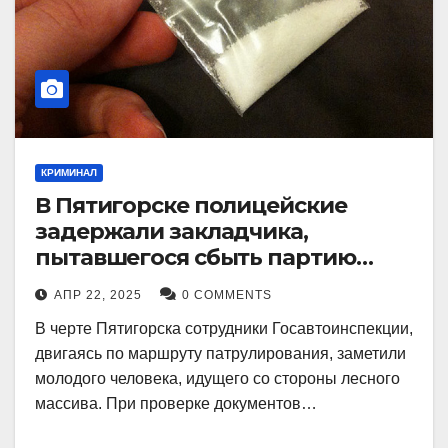
КРИМИНАЛ
В Пятигорске полицейские
задержали закладчика,
пытавшегося сбыть партию
синтетического наркотика
АПР 22, 2025
0 COMMENTS
В черте Пятигорска сотрудники Госавтоинспекции,
двигаясь по маршруту патрулирования, заметили
молодого человека, идущего со стороны лесного
массива. При проверке документов…