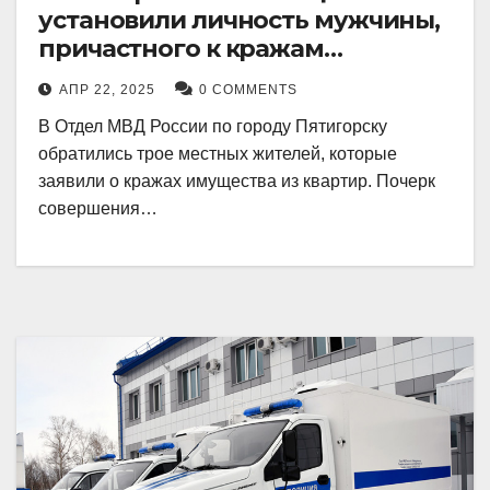
установили личность мужчины,
причастного к кражам
имущества из квартир в
АПР 22, 2025
0 COMMENTS
Пятигорске
В Отдел МВД России по городу Пятигорску
обратились трое местных жителей, которые
заявили о кражах имущества из квартир. Почерк
совершения…