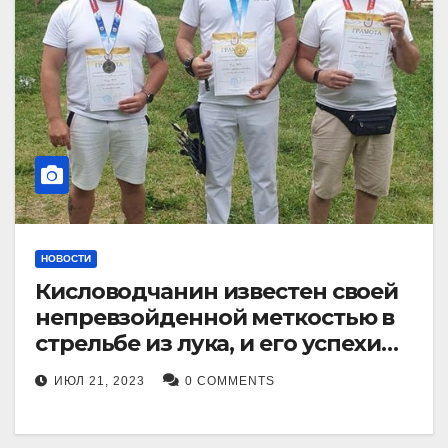
НОВОСТИ
Кисловодчанин известен своей
непревзойденной меткостью в
стрельбе из лука, и его успехи
прославили его в
ИЮЛ 21, 2023
0 COMMENTS
Ставропольском крае.