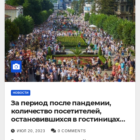
НОВОСТИ
За период после пандемии,
количество посетителей,
остановившихся в гостиницах
Кисловодска, выросло в 2,5 раза.
ИЮЛ 20, 2023
0 COMMENTS