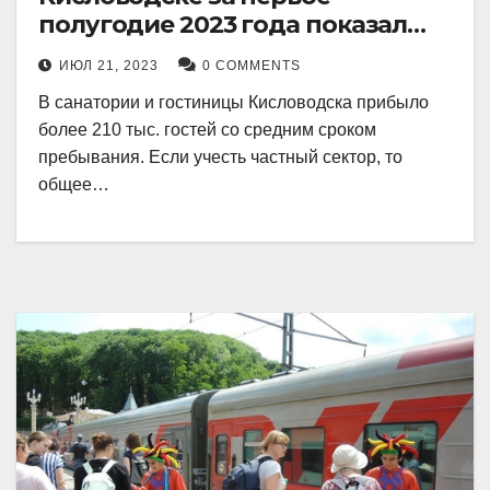
полугодие 2023 года показал
рекордный рост в 21 процент.
ИЮЛ 21, 2023
0 COMMENTS
В санатории и гостиницы Кисловодска прибыло
более 210 тыс. гостей со средним сроком
пребывания. Если учесть частный сектор, то
общее…