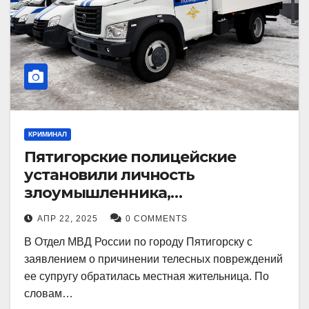
КРИМИНАЛ
Пятигорские полицейские
установили личность
злоумышленника,
причинившего телесные
АПР 22, 2025
0 COMMENTS
повреждения местному жителю
В Отдел МВД России по городу Пятигорску с
заявлением о причинении телесных повреждений
ее супругу обратилась местная жительница. По
словам…