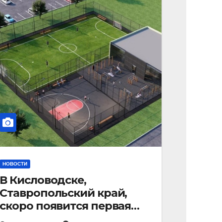
НОВОСТИ
В Кисловодске,
Ставропольский край,
скоро появится первая
«умная площадка».