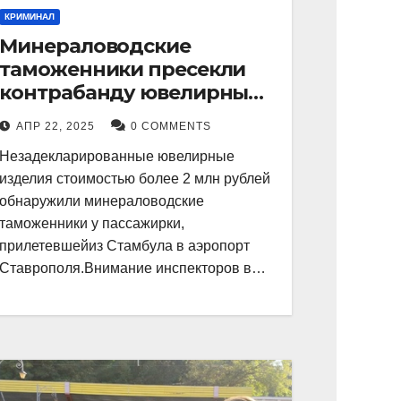
КРИМИНАЛ
Минераловодские
таможенники пресекли
контрабанду ювелирных
изделий на 2 млн рублей
АПР 22, 2025
0 COMMENTS
Незадекларированные ювелирные
изделия стоимостью более 2 млн рублей
обнаружили минераловодские
таможенники у пассажирки,
прилетевшейиз Стамбула в аэропорт
Ставрополя.Внимание инспекторов в…