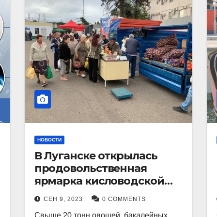
НОВОСТИ
В Луганске открылась
продовольственная
ярмарка кисловодской
продукции.
СЕН 9, 2023
0 COMMENTS
Свыше 20 тонн овощей, бакалейных