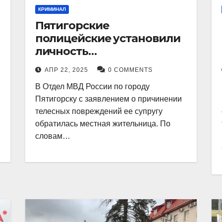
КРИМИНАЛ
Пятигорские
полицейские установили
личность
злоумышленника,
АПР 22, 2025
0 COMMENTS
причинившего телесные
В Отдел МВД России по городу
повреждения местному
Пятигорску с заявлением о причинении
жителю
телесных повреждений ее супругу
обратилась местная жительница. По
словам…