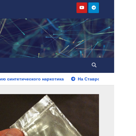
наркотика
На Ставрополье полицейские установили лич