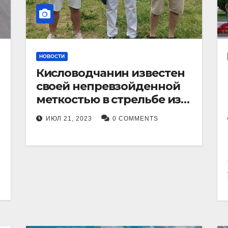
НОВОСТИ
Кисловодчанин известен
своей непревзойденной
меткостью в стрельбе из
лука, и его успехи
ИЮЛ 21, 2023
0 COMMENTS
прославили его в
Ставропольском крае.