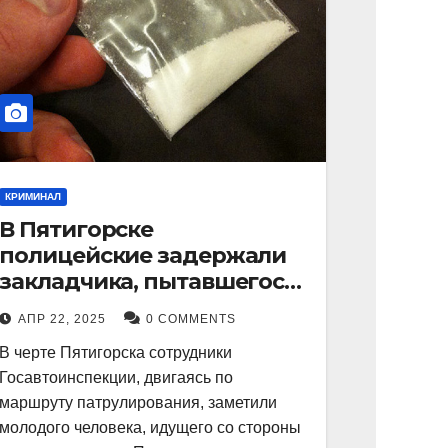
КРИМИНАЛ
В Пятигорске
полицейские задержали
закладчика, пытавшегося
сбыть партию
АПР 22, 2025
0 COMMENTS
синтетического
В черте Пятигорска сотрудники
наркотика
Госавтоинспекции, двигаясь по
маршруту патрулирования, заметили
молодого человека, идущего со стороны