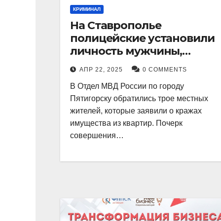
КРИМИНАЛ
На Ставрополье
полицейские установили
личность мужчины,
причастного к кражам
АПР 22, 2025
0 COMMENTS
имущества из квартир в
В Отдел МВД России по городу
Пятигорске
Пятигорску обратились трое местных
жителей, которые заявили о кражах
имущества из квартир. Почерк
совершения…