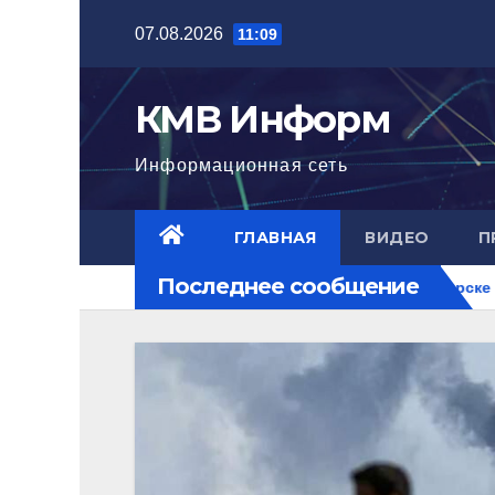
Перейти
07.08.2026
11:09
к
содержимому
КМВ Информ
Информационная сеть
ГЛАВНАЯ
ВИДЕО
П
Последнее сообщение
на перекрестке рисков.
В Пятигорске полицейские задер