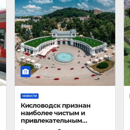
НОВОСТИ
Кисловодск признан
наиболее чистым и
привлекательным
курортным городом в