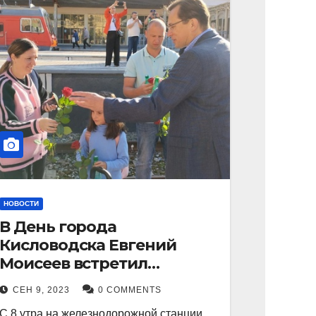
НОВОСТИ
В День города
Кисловодска Евгений
Моисеев встретил
прибывший поезд с
СЕН 9, 2023
0 COMMENTS
туристами.
С 8 утра на железнодорожной станции