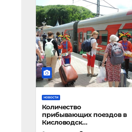
НОВОСТИ
Количество
прибывающих поездов в
Кисловодск
стремительно