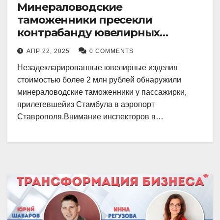
Минераловодские
таможенники пресекли
контрабанду ювелирных
изделий на 2 млн рублей
АПР 22, 2025
0 COMMENTS
Незадекларированные ювелирные изделия
стоимостью более 2 млн рублей обнаружили
минераловодские таможенники у пассажирки,
прилетевшейиз Стамбула в аэропорт
Ставрополя.Внимание инспекторов в…