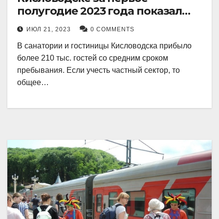
полугодие 2023 года показал
рекордный рост в 21 процент.
ИЮЛ 21, 2023
0 COMMENTS
В санатории и гостиницы Кисловодска прибыло
более 210 тыс. гостей со средним сроком
пребывания. Если учесть частный сектор, то
общее…