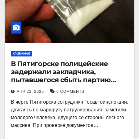
КРИМИНАЛ
В Пятигорске полицейские
задержали закладчика,
пытавшегося сбыть партию
синтетического наркотика
АПР 22, 2025
0 COMMENTS
В черте Пятигорска сотрудники Госавтоинспекции,
двигаясь по маршруту патрулирования, заметили
молодого человека, идущего со стороны лесного
массива. При проверке документов…