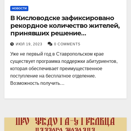
НОВОСТИ
В Кисловодске зафиксировано
рекордное количество жителей,
принявших решение
воспользоваться
ИЮЛ 19, 2023
0 COMMENTS
установленными мерами, с
Уже не первый год в Ставропольском крае
целью поступления в
существует программа поддержки абитуриентов,
медицинский вуз в районе.
которая обеспечивает преимущественное
поступление на бесплатное отделение.
Возможность получить…