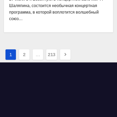
Шаляпина, состоится необычная концертная
программа, в которой воплотится волшебный
союз…
Навигация
1
2
…
213
по
записям