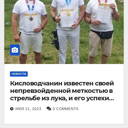
НОВОСТИ
Кисловодчанин известен своей
непревзойденной меткостью в
стрельбе из лука, и его успехи
прославили его в
ИЮЛ 21, 2023
0 COMMENTS
Ставропольском крае.