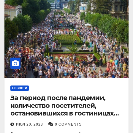
НОВОСТИ
За период после пандемии,
количество посетителей,
остановившихся в гостиницах
Кисловодска, выросло в 2,5 раза.
ИЮЛ 20, 2023
0 COMMENTS