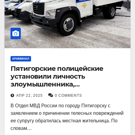
КРИМИНАЛ
Пятигорские полицейские
установили личность
злоумышленника,
причинившего телесные
АПР 22, 2025
0 COMMENTS
повреждения местному жителю
В Отдел МВД России по городу Пятигорску с
заявлением о причинении телесных повреждений
ее супругу обратилась местная жительница. По
словам…