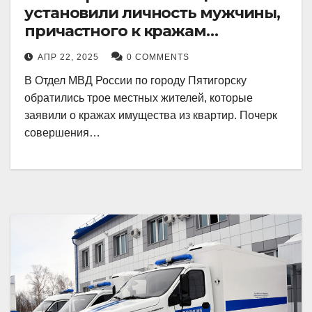
установили личность мужчины,
причастного к кражам
имущества из квартир в
АПР 22, 2025
0 COMMENTS
Пятигорске
В Отдел МВД России по городу Пятигорску
обратились трое местных жителей, которые
заявили о кражах имущества из квартир. Почерк
совершения…