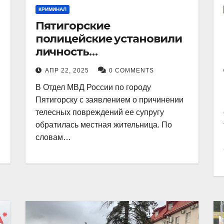
КРИМИНАЛ
Пятигорские
полицейские установили
личность
злоумышленника,
АПР 22, 2025
0 COMMENTS
причинившего телесные
В Отдел МВД России по городу
повреждения местному
Пятигорску с заявлением о причинении
жителю
телесных повреждений ее супругу
обратилась местная жительница. По
словам…