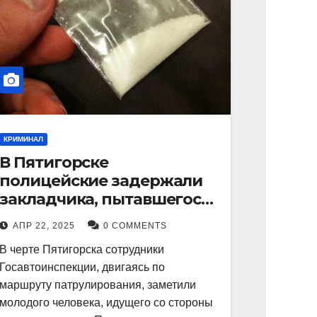
КРИМИНАЛ
В Пятигорске
полицейские задержали
закладчика, пытавшегося
сбыть партию
АПР 22, 2025
0 COMMENTS
синтетического
В черте Пятигорска сотрудники
наркотика
Госавтоинспекции, двигаясь по
маршруту патрулирования, заметили
молодого человека, идущего со стороны