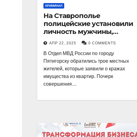
КРИМИНАЛ
На Ставрополье
полицейские установили
личность мужчины,
причастного к кражам
АПР 22, 2025
0 COMMENTS
имущества из квартир в
В Отдел МВД России по городу
Пятигорске
Пятигорску обратились трое местных
жителей, которые заявили о кражах
имущества из квартир. Почерк
совершения…