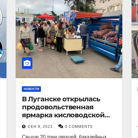
НОВОСТИ
В Луганске открылась
продовольственная
ярмарка кисловодской
продукции.
СЕН 9, 2023
0 COMMENTS
Свыше 20 тонн овощей, бакалейных