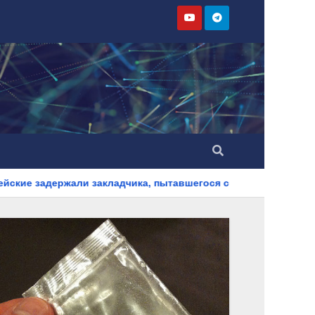
акладчика, пытавшегося сбыть партию синтетического наркот