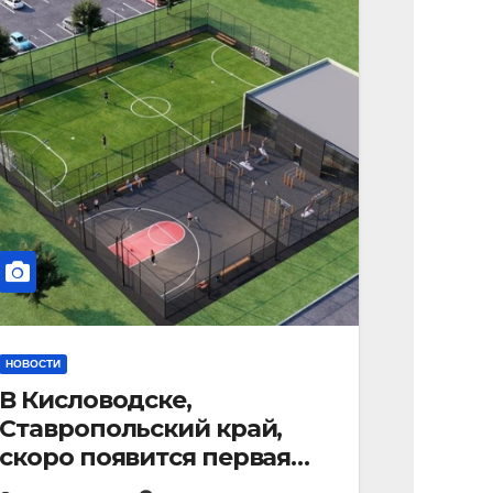
НОВОСТИ
В Кисловодске,
Ставропольский край,
скоро появится первая
«умная площадка».