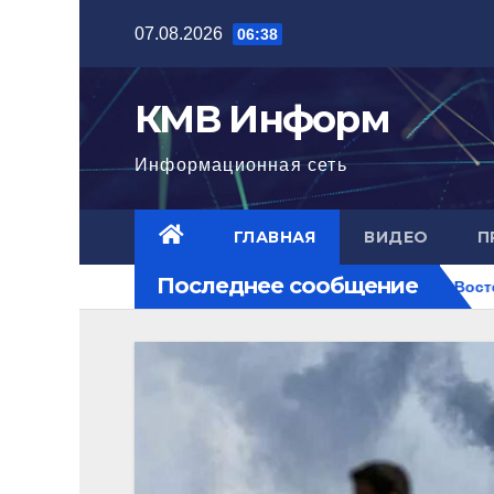
Перейти
07.08.2026
06:38
к
содержимому
КМВ Информ
Информационная сеть
ГЛАВНАЯ
ВИДЕО
П
Последнее сообщение
стигла нового уровня
Ближний Восток горит. РФ на пер