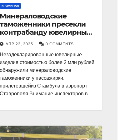
КРИМИНАЛ
Минераловодские
таможенники пресекли
контрабанду ювелирных
изделий на 2 млн рублей
АПР 22, 2025
0 COMMENTS
Незадекларированные ювелирные
изделия стоимостью более 2 млн рублей
обнаружили минераловодские
таможенники у пассажирки,
прилетевшейиз Стамбула в аэропорт
Ставрополя.Внимание инспекторов в…