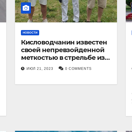
НОВОСТИ
Кисловодчанин известен
своей непревзойденной
меткостью в стрельбе из
лука, и его успехи
ИЮЛ 21, 2023
0 COMMENTS
прославили его в
Ставропольском крае.