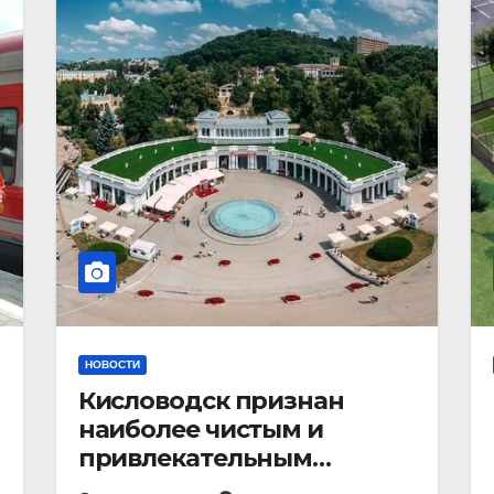
НОВОСТИ
Кисловодск признан
наиболее чистым и
привлекательным
курортным городом в