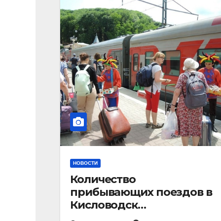
НОВОСТИ
Количество
прибывающих поездов в
Кисловодск
стремительно