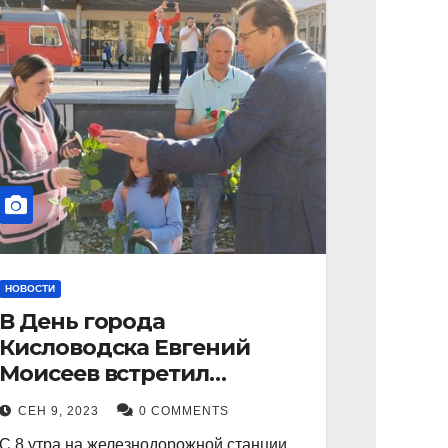
НОВОСТИ
В День города
Кисловодска Евгений
Моисеев встретил
прибывший поезд с
СЕН 9, 2023
0 COMMENTS
туристами.
С 8 утра на железнодорожной станции