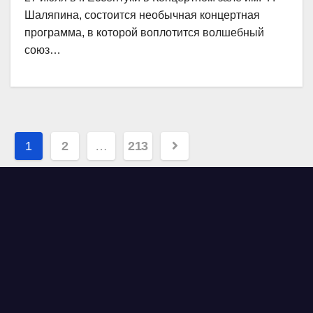
Шаляпина, состоится необычная концертная
программа, в которой воплотится волшебный
союз…
Навигация
1
2
…
213
по
записям