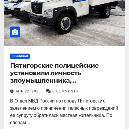
КРИМИНАЛ
Пятигорские полицейские
установили личность
злоумышленника,
причинившего телесные
АПР 22, 2025
0 COMMENTS
повреждения местному жителю
В Отдел МВД России по городу Пятигорску с
заявлением о причинении телесных повреждений
ее супругу обратилась местная жительница. По
словам…