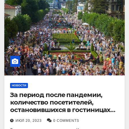
НОВОСТИ
За период после пандемии,
количество посетителей,
остановившихся в гостиницах
Кисловодска, выросло в 2,5 раза.
ИЮЛ 20, 2023
0 COMMENTS