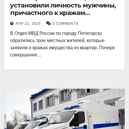
установили личность мужчины,
причастного к кражам
имущества из квартир в
АПР 22, 2025
0 COMMENTS
Пятигорске
В Отдел МВД России по городу Пятигорску
обратились трое местных жителей, которые
заявили о кражах имущества из квартир. Почерк
совершения…