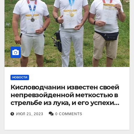
НОВОСТИ
Кисловодчанин известен своей
непревзойденной меткостью в
стрельбе из лука, и его успехи
прославили его в
ИЮЛ 21, 2023
0 COMMENTS
Ставропольском крае.