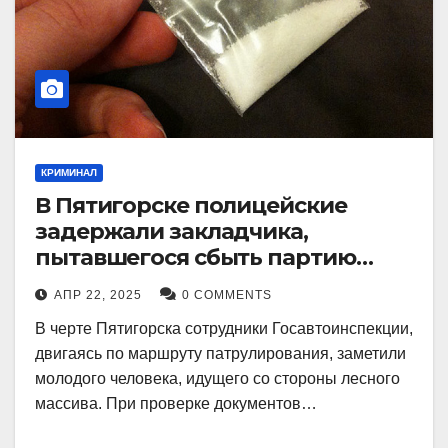
КРИМИНАЛ
В Пятигорске полицейские
задержали закладчика,
пытавшегося сбыть партию
синтетического наркотика
АПР 22, 2025
0 COMMENTS
В черте Пятигорска сотрудники Госавтоинспекции,
двигаясь по маршруту патрулирования, заметили
молодого человека, идущего со стороны лесного
массива. При проверке документов…