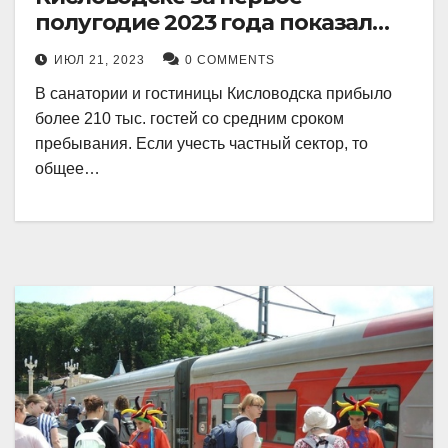
полугодие 2023 года показал
рекордный рост в 21 процент.
ИЮЛ 21, 2023
0 COMMENTS
В санатории и гостиницы Кисловодска прибыло
более 210 тыс. гостей со средним сроком
пребывания. Если учесть частный сектор, то
общее…