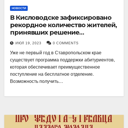
НОВОСТИ
В Кисловодске зафиксировано
рекордное количество жителей,
принявших решение
воспользоваться
ИЮЛ 19, 2023
0 COMMENTS
установленными мерами, с
Уже не первый год в Ставропольском крае
целью поступления в
существует программа поддержки абитуриентов,
медицинский вуз в районе.
которая обеспечивает преимущественное
поступление на бесплатное отделение.
Возможность получить…