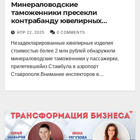
Минераловодские
таможенники пресекли
контрабанду ювелирных
изделий на 2 млн рублей
АПР 22, 2025
0 COMMENTS
Незадекларированные ювелирные изделия
стоимостью более 2 млн рублей обнаружили
минераловодские таможенники у пассажирки,
прилетевшейиз Стамбула в аэропорт
Ставрополя.Внимание инспекторов в…