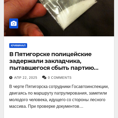
КРИМИНАЛ
В Пятигорске полицейские
задержали закладчика,
пытавшегося сбыть партию
синтетического наркотика
АПР 22, 2025
0 COMMENTS
В черте Пятигорска сотрудники Госавтоинспекции,
двигаясь по маршруту патрулирования, заметили
молодого человека, идущего со стороны лесного
массива. При проверке документов…