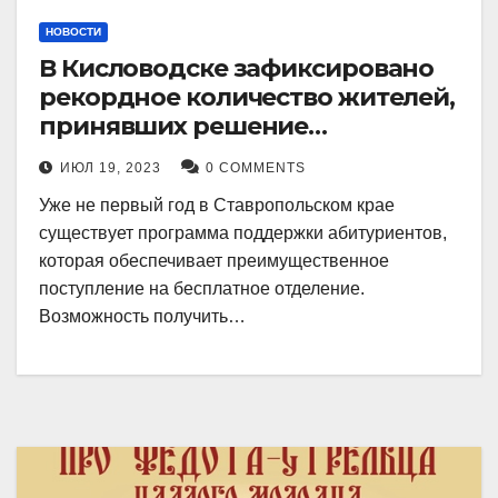
НОВОСТИ
В Кисловодске зафиксировано
рекордное количество жителей,
принявших решение
воспользоваться
ИЮЛ 19, 2023
0 COMMENTS
установленными мерами, с
Уже не первый год в Ставропольском крае
целью поступления в
существует программа поддержки абитуриентов,
медицинский вуз в районе.
которая обеспечивает преимущественное
поступление на бесплатное отделение.
Возможность получить…