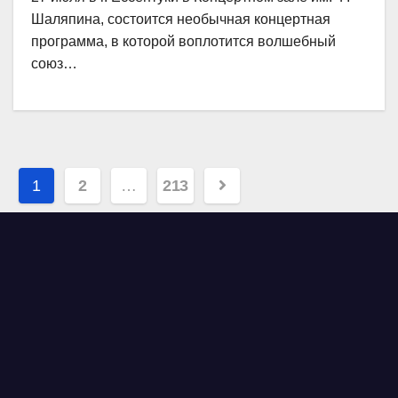
Шаляпина, состоится необычная концертная
программа, в которой воплотится волшебный
союз…
Навигация
1
2
…
213
по
записям