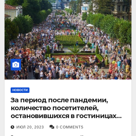
НОВОСТИ
За период после пандемии,
количество посетителей,
остановившихся в гостиницах
Кисловодска, выросло в 2,5 раза.
ИЮЛ 20, 2023
0 COMMENTS