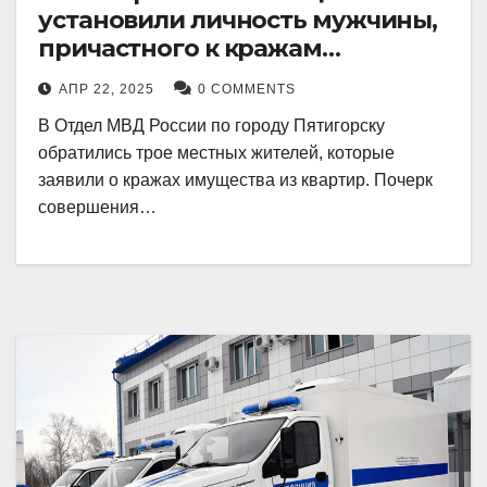
установили личность мужчины,
причастного к кражам
имущества из квартир в
АПР 22, 2025
0 COMMENTS
Пятигорске
В Отдел МВД России по городу Пятигорску
обратились трое местных жителей, которые
заявили о кражах имущества из квартир. Почерк
совершения…