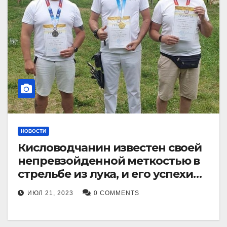
НОВОСТИ
Кисловодчанин известен своей
непревзойденной меткостью в
стрельбе из лука, и его успехи
прославили его в
ИЮЛ 21, 2023
0 COMMENTS
Ставропольском крае.