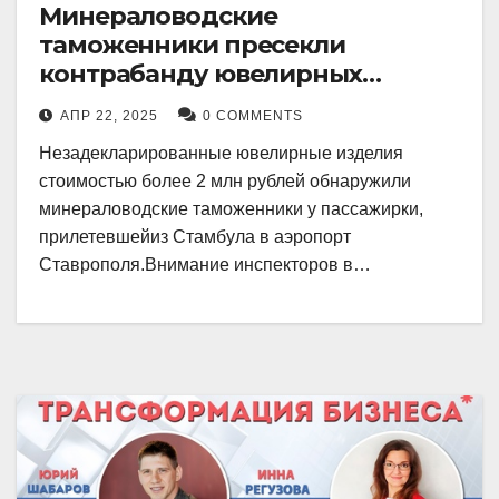
Минераловодские
таможенники пресекли
контрабанду ювелирных
изделий на 2 млн рублей
АПР 22, 2025
0 COMMENTS
Незадекларированные ювелирные изделия
стоимостью более 2 млн рублей обнаружили
минераловодские таможенники у пассажирки,
прилетевшейиз Стамбула в аэропорт
Ставрополя.Внимание инспекторов в…