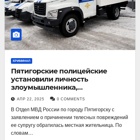
КРИМИНАЛ
Пятигорские полицейские
установили личность
злоумышленника,
причинившего телесные
АПР 22, 2025
0 COMMENTS
повреждения местному жителю
В Отдел МВД России по городу Пятигорску с
заявлением о причинении телесных повреждений
ее супругу обратилась местная жительница. По
словам…