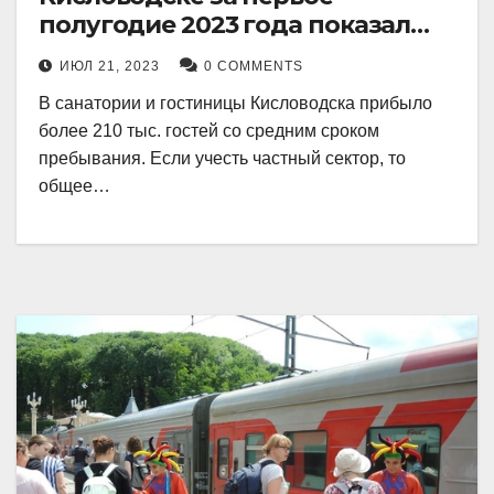
полугодие 2023 года показал
рекордный рост в 21 процент.
ИЮЛ 21, 2023
0 COMMENTS
В санатории и гостиницы Кисловодска прибыло
более 210 тыс. гостей со средним сроком
пребывания. Если учесть частный сектор, то
общее…