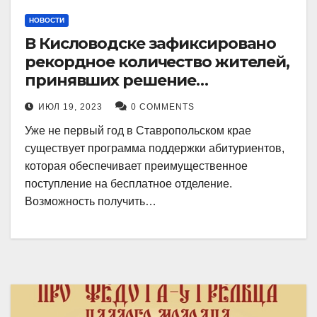
НОВОСТИ
В Кисловодске зафиксировано
рекордное количество жителей,
принявших решение
воспользоваться
ИЮЛ 19, 2023
0 COMMENTS
установленными мерами, с
Уже не первый год в Ставропольском крае
целью поступления в
существует программа поддержки абитуриентов,
медицинский вуз в районе.
которая обеспечивает преимущественное
поступление на бесплатное отделение.
Возможность получить…