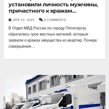
установили личность мужчины,
причастного к кражам
имущества из квартир в
АПР 22, 2025
0 COMMENTS
Пятигорске
В Отдел МВД России по городу Пятигорску
обратились трое местных жителей, которые
заявили о кражах имущества из квартир. Почерк
совершения…