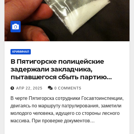
КРИМИНАЛ
В Пятигорске полицейские
задержали закладчика,
пытавшегося сбыть партию
синтетического наркотика
АПР 22, 2025
0 COMMENTS
В черте Пятигорска сотрудники Госавтоинспекции,
двигаясь по маршруту патрулирования, заметили
молодого человека, идущего со стороны лесного
массива. При проверке документов…