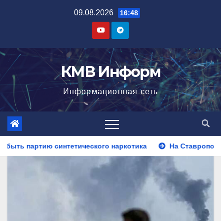
Перейти
09.08.2026
16:48
к
содержимому
КМВ Информ
Информационная сеть
о наркотика
На Ставрополье полицейские установили ли