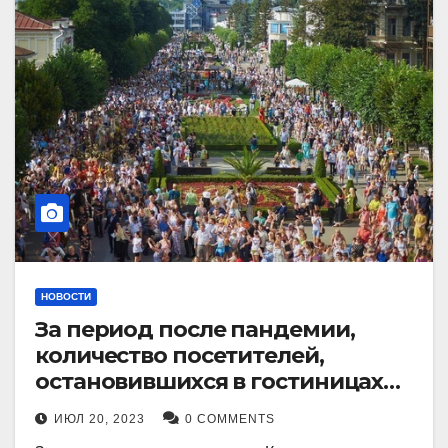
НОВОСТИ
За период после пандемии,
количество посетителей,
остановившихся в гостиницах
Кисловодска, выросло в 2,5 раза.
ИЮЛ 20, 2023
0 COMMENTS