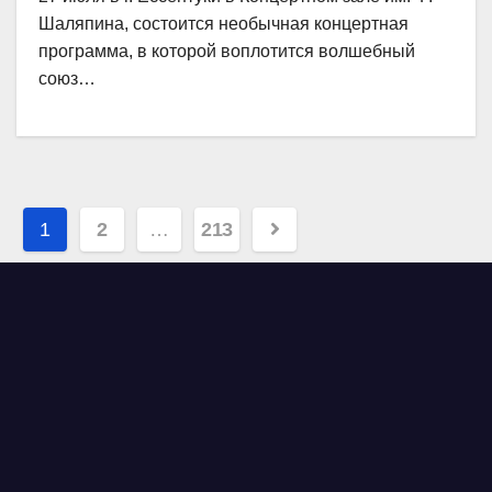
Шаляпина, состоится необычная концертная
программа, в которой воплотится волшебный
союз…
Навигация
1
2
…
213
по
записям