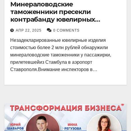
Минераловодские
таможенники пресекли
контрабанду ювелирных
изделий на 2 млн рублей
АПР 22, 2025
0 COMMENTS
Незадекларированные ювелирные изделия
стоимостью более 2 млн рублей обнаружили
минераловодские таможенники у пассажирки,
прилетевшейиз Стамбула в аэропорт
Ставрополя.Внимание инспекторов в…