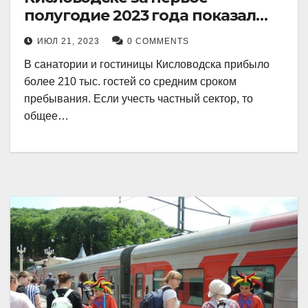
полугодие 2023 года показал
рекордный рост в 21 процент.
ИЮЛ 21, 2023
0 COMMENTS
В санатории и гостиницы Кисловодска прибыло
более 210 тыс. гостей со средним сроком
пребывания. Если учесть частный сектор, то
общее…