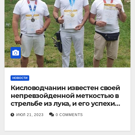
НОВОСТИ
Кисловодчанин известен своей
непревзойденной меткостью в
стрельбе из лука, и его успехи
прославили его в
ИЮЛ 21, 2023
0 COMMENTS
Ставропольском крае.