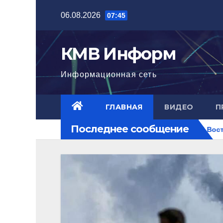
Перейти
06.08.2026
07:45
к
содержимому
КМВ Информ
Информационная сеть
ГЛАВНАЯ
ВИДЕО
П
Последнее сообщение
стигла нового уровня
Ближний Восток горит. РФ на пер