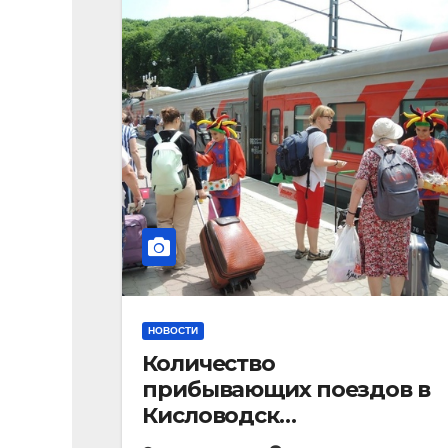
НОВОСТИ
Количество
прибывающих поездов в
Кисловодск
стремительно