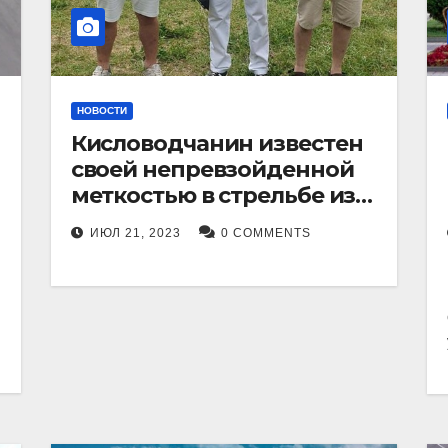
НОВОСТИ
Кисловодчанин известен
своей непревзойденной
меткостью в стрельбе из
лука, и его успехи
ИЮЛ 21, 2023
0 COMMENTS
прославили его в
Ставропольском крае.