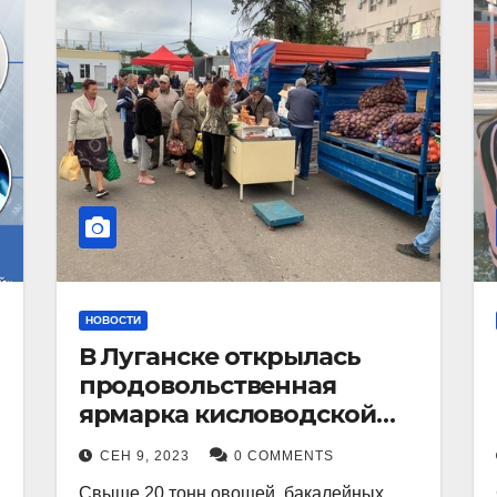
НОВОСТИ
В Луганске открылась
продовольственная
ярмарка кисловодской
продукции.
СЕН 9, 2023
0 COMMENTS
Свыше 20 тонн овощей, бакалейных