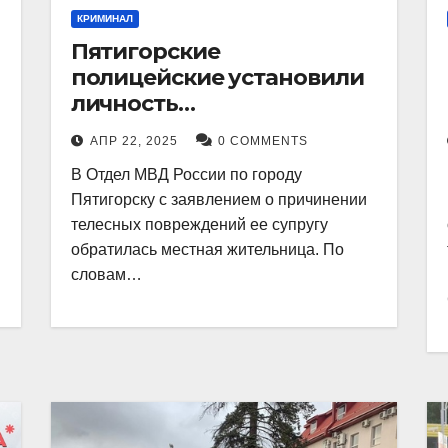
КРИМИНАЛ
Пятигорские
полицейские установили
личность
злоумышленника,
АПР 22, 2025
0 COMMENTS
причинившего телесные
В Отдел МВД России по городу
повреждения местному
Пятигорску с заявлением о причинении
жителю
телесных повреждений ее супругу
обратилась местная жительница. По
словам…