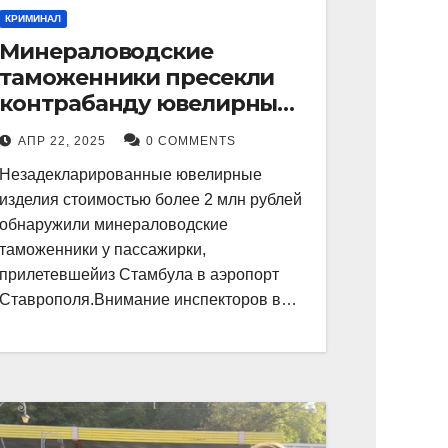
КРИМИНАЛ
Минераловодские
таможенники пресекли
контрабанду ювелирных
изделий на 2 млн рублей
АПР 22, 2025
0 COMMENTS
Незадекларированные ювелирные
изделия стоимостью более 2 млн рублей
обнаружили минераловодские
таможенники у пассажирки,
прилетевшейиз Стамбула в аэропорт
Ставрополя.Внимание инспекторов в…