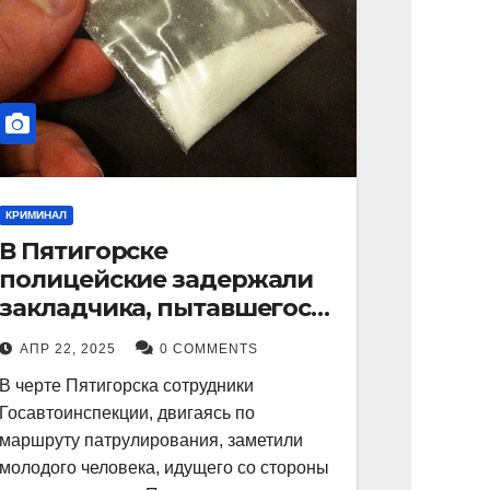
КРИМИНАЛ
В Пятигорске
полицейские задержали
закладчика, пытавшегося
сбыть партию
АПР 22, 2025
0 COMMENTS
синтетического
В черте Пятигорска сотрудники
наркотика
Госавтоинспекции, двигаясь по
маршруту патрулирования, заметили
молодого человека, идущего со стороны