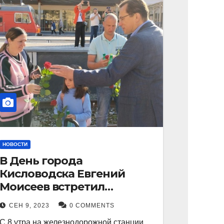
НОВОСТИ
В День города
Кисловодска Евгений
Моисеев встретил
прибывший поезд с
СЕН 9, 2023
0 COMMENTS
туристами.
С 8 утра на железнодорожной станции