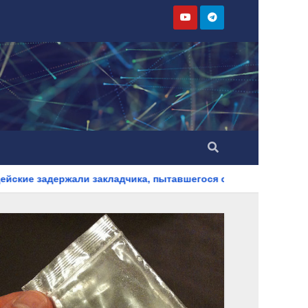
акладчика, пытавшегося сбыть партию синтетического наркот