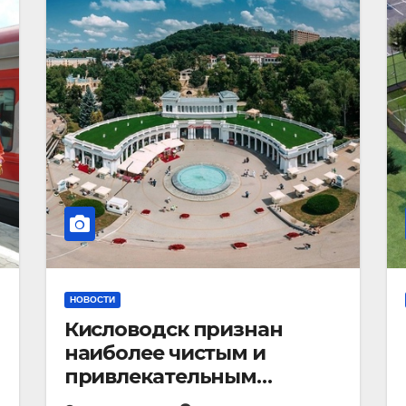
НОВОСТИ
Кисловодск признан
наиболее чистым и
привлекательным
курортным городом в