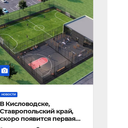
НОВОСТИ
В Кисловодске,
Ставропольский край,
скоро появится первая
«умная площадка».