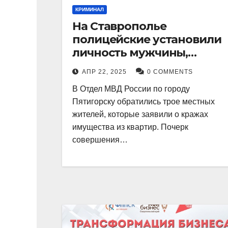
КРИМИНАЛ
На Ставрополье
полицейские установили
личность мужчины,
причастного к кражам
АПР 22, 2025
0 COMMENTS
имущества из квартир в
В Отдел МВД России по городу
Пятигорске
Пятигорску обратились трое местных
жителей, которые заявили о кражах
имущества из квартир. Почерк
совершения…