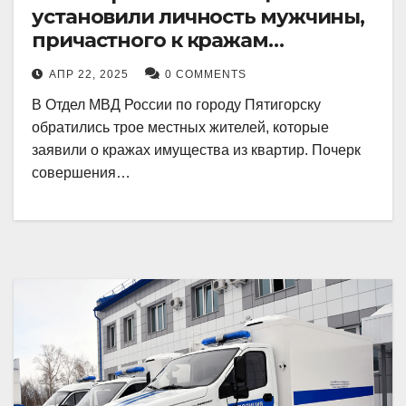
установили личность мужчины,
причастного к кражам
имущества из квартир в
АПР 22, 2025
0 COMMENTS
Пятигорске
В Отдел МВД России по городу Пятигорску
обратились трое местных жителей, которые
заявили о кражах имущества из квартир. Почерк
совершения…