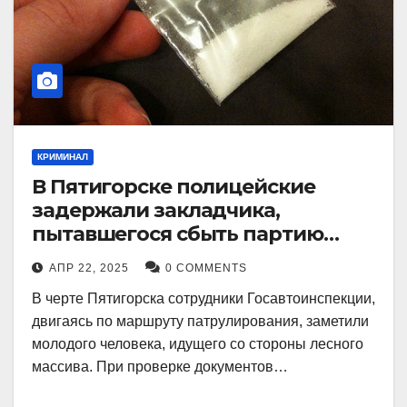
КРИМИНАЛ
В Пятигорске полицейские
задержали закладчика,
пытавшегося сбыть партию
синтетического наркотика
АПР 22, 2025
0 COMMENTS
В черте Пятигорска сотрудники Госавтоинспекции,
двигаясь по маршруту патрулирования, заметили
молодого человека, идущего со стороны лесного
массива. При проверке документов…