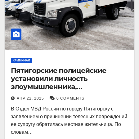
КРИМИНАЛ
Пятигорские полицейские
установили личность
злоумышленника,
причинившего телесные
АПР 22, 2025
0 COMMENTS
повреждения местному жителю
В Отдел МВД России по городу Пятигорску с
заявлением о причинении телесных повреждений
ее супругу обратилась местная жительница. По
словам…