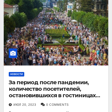
НОВОСТИ
За период после пандемии,
количество посетителей,
остановившихся в гостиницах
Кисловодска, выросло в 2,5 раза.
ИЮЛ 20, 2023
0 COMMENTS