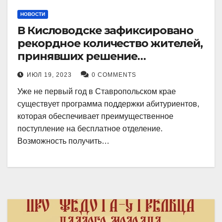
НОВОСТИ
В Кисловодске зафиксировано
рекордное количество жителей,
принявших решение
воспользоваться
ИЮЛ 19, 2023
0 COMMENTS
установленными мерами, с
Уже не первый год в Ставропольском крае
целью поступления в
существует программа поддержки абитуриентов,
медицинский вуз в районе.
которая обеспечивает преимущественное
поступление на бесплатное отделение.
Возможность получить…