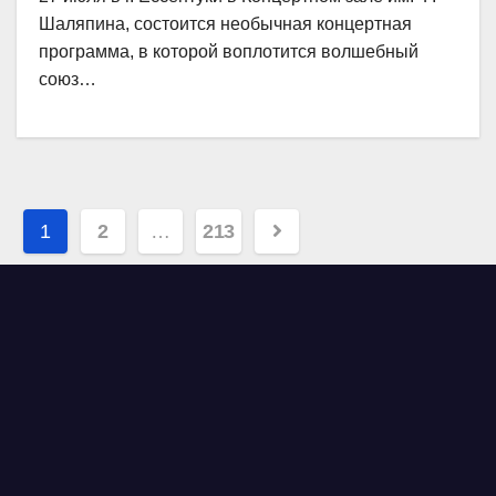
Шаляпина, состоится необычная концертная
программа, в которой воплотится волшебный
союз…
Навигация
1
2
…
213
по
записям