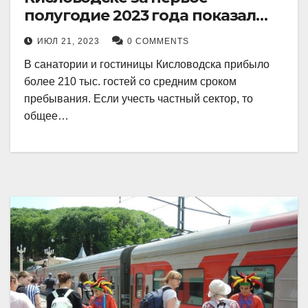
полугодие 2023 года показал
рекордный рост в 21 процент.
ИЮЛ 21, 2023
0 COMMENTS
В санатории и гостиницы Кисловодска прибыло
более 210 тыс. гостей со средним сроком
пребывания. Если учесть частный сектор, то
общее…