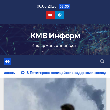
Перейти
06.08.2026
08:35
к
содержимому
КМВ Информ
Информационная сеть
 полицейские задержали закладчика, пытавшегося сбыть парт