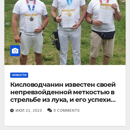
НОВОСТИ
Кисловодчанин известен своей
непревзойденной меткостью в
стрельбе из лука, и его успехи
прославили его в
ИЮЛ 21, 2023
0 COMMENTS
Ставропольском крае.