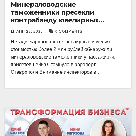
Минераловодские
таможенники пресекли
контрабанду ювелирных
изделий на 2 млн рублей
АПР 22, 2025
0 COMMENTS
Незадекларированные ювелирные изделия
стоимостью более 2 млн рублей обнаружили
минераловодские таможенники у пассажирки,
прилетевшейиз Стамбула в аэропорт
Ставрополя.Внимание инспекторов в…