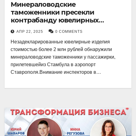
Минераловодские
таможенники пресекли
контрабанду ювелирных
изделий на 2 млн рублей
АПР 22, 2025
0 COMMENTS
Незадекларированные ювелирные изделия
стоимостью более 2 млн рублей обнаружили
минераловодские таможенники у пассажирки,
прилетевшейиз Стамбула в аэропорт
Ставрополя.Внимание инспекторов в…