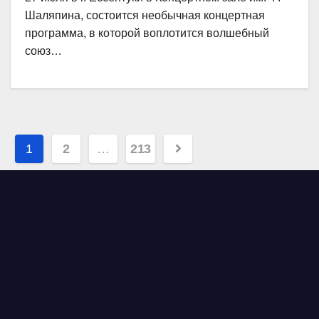
Шаляпина, состоится необычная концертная
программа, в которой воплотится волшебный
союз…
Навигация
1
2
…
213
по
записям