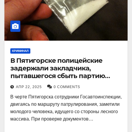
КРИМИНАЛ
В Пятигорске полицейские
задержали закладчика,
пытавшегося сбыть партию
синтетического наркотика
АПР 22, 2025
0 COMMENTS
В черте Пятигорска сотрудники Госавтоинспекции,
двигаясь по маршруту патрулирования, заметили
молодого человека, идущего со стороны лесного
массива. При проверке документов…