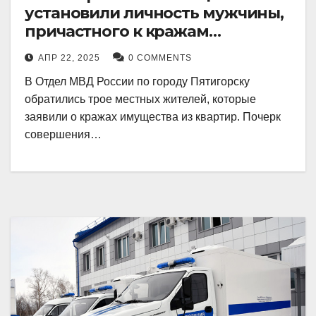
установили личность мужчины,
причастного к кражам
имущества из квартир в
АПР 22, 2025
0 COMMENTS
Пятигорске
В Отдел МВД России по городу Пятигорску
обратились трое местных жителей, которые
заявили о кражах имущества из квартир. Почерк
совершения…