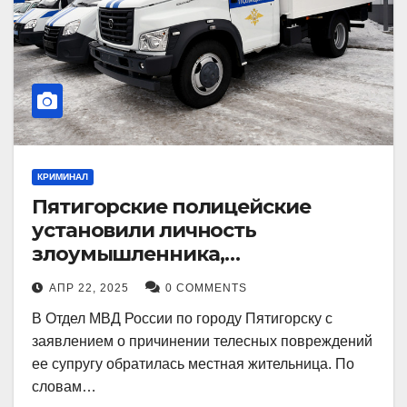
КРИМИНАЛ
Пятигорские полицейские
установили личность
злоумышленника,
причинившего телесные
АПР 22, 2025
0 COMMENTS
повреждения местному жителю
В Отдел МВД России по городу Пятигорску с
заявлением о причинении телесных повреждений
ее супругу обратилась местная жительница. По
словам…