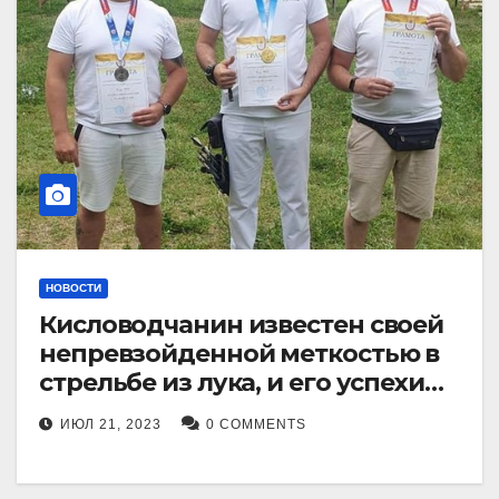
НОВОСТИ
Кисловодчанин известен своей
непревзойденной меткостью в
стрельбе из лука, и его успехи
прославили его в
ИЮЛ 21, 2023
0 COMMENTS
Ставропольском крае.