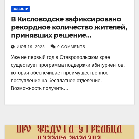
НОВОСТИ
В Кисловодске зафиксировано
рекордное количество жителей,
принявших решение
воспользоваться
ИЮЛ 19, 2023
0 COMMENTS
установленными мерами, с
Уже не первый год в Ставропольском крае
целью поступления в
существует программа поддержки абитуриентов,
медицинский вуз в районе.
которая обеспечивает преимущественное
поступление на бесплатное отделение.
Возможность получить…