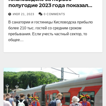
полугодие 2023 года показал
рекордный рост в 21 процент.
ИЮЛ 21, 2023
0 COMMENTS
В санатории и гостиницы Кисловодска прибыло
более 210 тыс. гостей со средним сроком
пребывания. Если учесть частный сектор, то
общее…