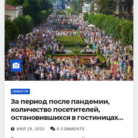
НОВОСТИ
За период после пандемии,
количество посетителей,
остановившихся в гостиницах
Кисловодска, выросло в 2,5 раза.
ИЮЛ 20, 2023
0 COMMENTS