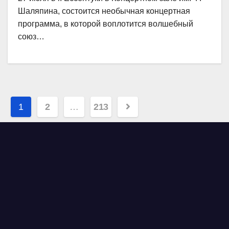
Шаляпина, состоится необычная концертная
программа, в которой воплотится волшебный
союз…
Навигация
1
2
…
213
по
записям