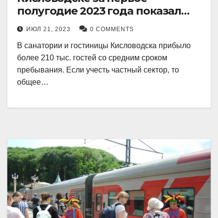
полугодие 2023 года показал
рекордный рост в 21 процент.
ИЮЛ 21, 2023
0 COMMENTS
В санатории и гостиницы Кисловодска прибыло
более 210 тыс. гостей со средним сроком
пребывания. Если учесть частный сектор, то
общее…