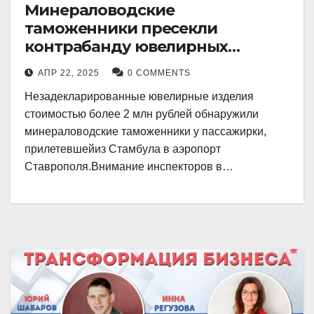
Минераловодские
таможенники пресекли
контрабанду ювелирных
изделий на 2 млн рублей
АПР 22, 2025
0 COMMENTS
Незадекларированные ювелирные изделия
стоимостью более 2 млн рублей обнаружили
минераловодские таможенники у пассажирки,
прилетевшейиз Стамбула в аэропорт
Ставрополя.Внимание инспекторов в…