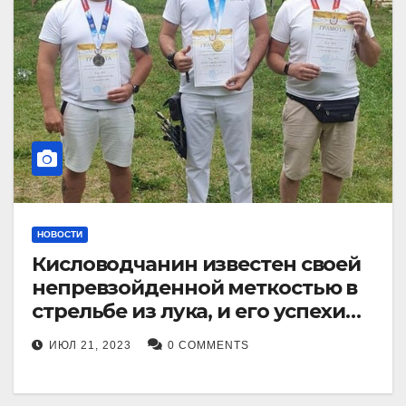
НОВОСТИ
Кисловодчанин известен своей
непревзойденной меткостью в
стрельбе из лука, и его успехи
прославили его в
ИЮЛ 21, 2023
0 COMMENTS
Ставропольском крае.