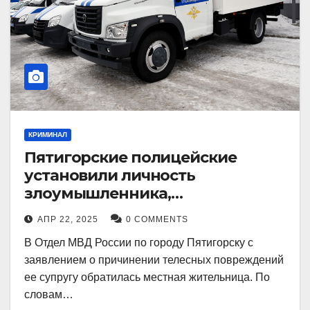
КРИМИНАЛ
Пятигорские полицейские
установили личность
злоумышленника,
причинившего телесные
АПР 22, 2025
0 COMMENTS
повреждения местному жителю
В Отдел МВД России по городу Пятигорску с
заявлением о причинении телесных повреждений
ее супругу обратилась местная жительница. По
словам…