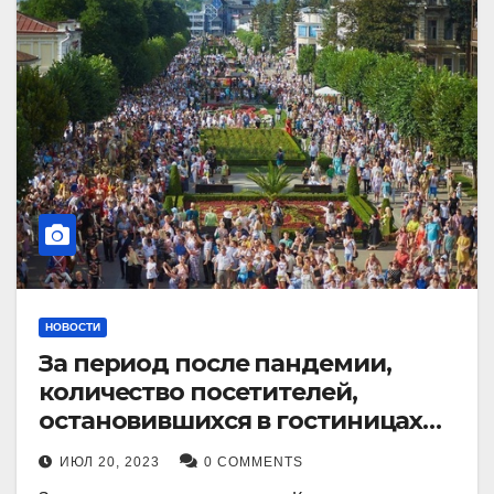
НОВОСТИ
За период после пандемии,
количество посетителей,
остановившихся в гостиницах
Кисловодска, выросло в 2,5 раза.
ИЮЛ 20, 2023
0 COMMENTS