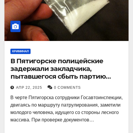
КРИМИНАЛ
В Пятигорске полицейские
задержали закладчика,
пытавшегося сбыть партию
синтетического наркотика
АПР 22, 2025
0 COMMENTS
В черте Пятигорска сотрудники Госавтоинспекции,
двигаясь по маршруту патрулирования, заметили
молодого человека, идущего со стороны лесного
массива. При проверке документов…