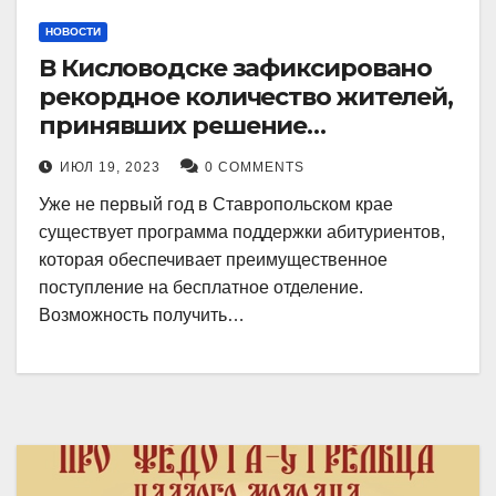
НОВОСТИ
В Кисловодске зафиксировано
рекордное количество жителей,
принявших решение
воспользоваться
ИЮЛ 19, 2023
0 COMMENTS
установленными мерами, с
Уже не первый год в Ставропольском крае
целью поступления в
существует программа поддержки абитуриентов,
медицинский вуз в районе.
которая обеспечивает преимущественное
поступление на бесплатное отделение.
Возможность получить…