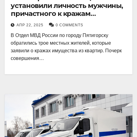
установили личность мужчины,
причастного к кражам
имущества из квартир в
АПР 22, 2025
0 COMMENTS
Пятигорске
В Отдел МВД России по городу Пятигорску
обратились трое местных жителей, которые
заявили о кражах имущества из квартир. Почерк
совершения…