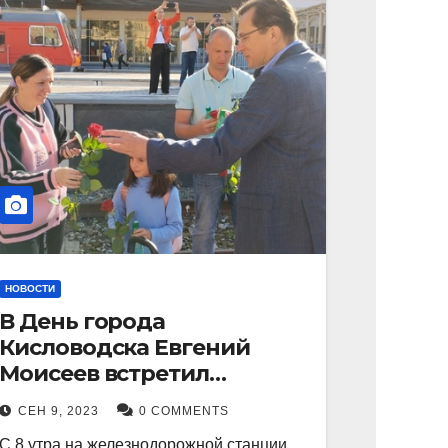
НОВОСТИ
В День города
Кисловодска Евгений
Моисеев встретил
прибывший поезд с
СЕН 9, 2023
0 COMMENTS
туристами.
С 8 утра на железнодорожной станции