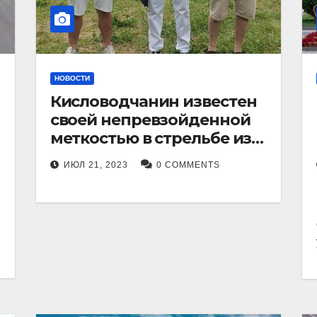
НОВОСТИ
Кисловодчанин известен
своей непревзойденной
меткостью в стрельбе из
лука, и его успехи
ИЮЛ 21, 2023
0 COMMENTS
прославили его в
Ставропольском крае.