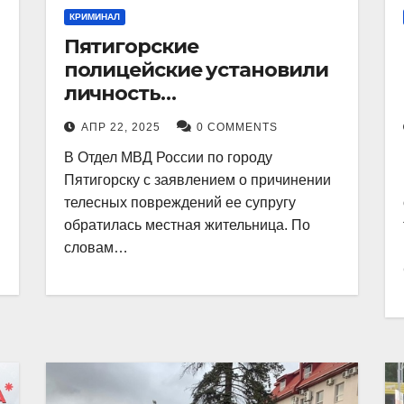
КРИМИНАЛ
Пятигорские
полицейские установили
личность
злоумышленника,
АПР 22, 2025
0 COMMENTS
причинившего телесные
В Отдел МВД России по городу
повреждения местному
Пятигорску с заявлением о причинении
жителю
телесных повреждений ее супругу
обратилась местная жительница. По
словам…