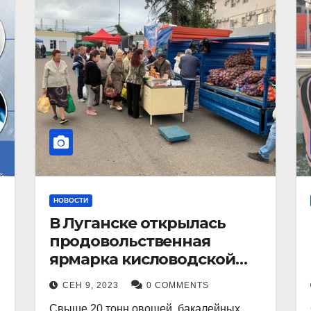
НОВОСТИ
В Луганске открылась
продовольственная
ярмарка кисловодской
продукции.
СЕН 9, 2023
0 COMMENTS
Свыше 20 тонн овощей, бакалейных