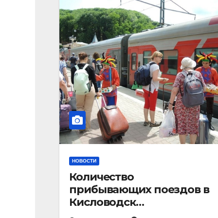
НОВОСТИ
Количество
прибывающих поездов в
Кисловодск
стремительно