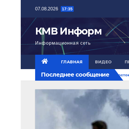
Перейти
07.08.2026
17:35
к
содержимому
КМВ Информ
Информационная сеть
ГЛАВНАЯ
ВИДЕО
П
Последнее сообщение
тигла нового уровня
Ближний Восток горит. РФ на перек