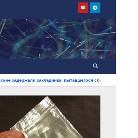
кладчика, пытавшегося сбыть партию синтетического наркоти