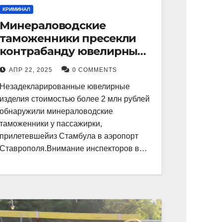
КРИМИНАЛ
Минераловодские
таможенники пресекли
контрабанду ювелирных
изделий на 2 млн рублей
АПР 22, 2025
0 COMMENTS
Незадекларированные ювелирные
изделия стоимостью более 2 млн рублей
обнаружили минераловодские
таможенники у пассажирки,
прилетевшейиз Стамбула в аэропорт
Ставрополя.Внимание инспекторов в…