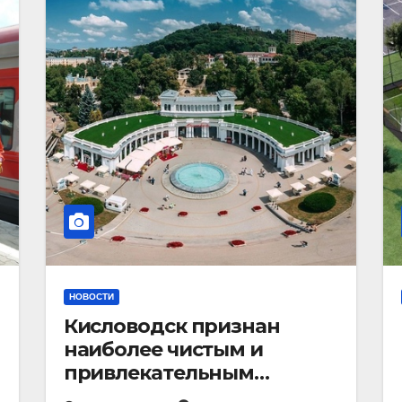
НОВОСТИ
Кисловодск признан
наиболее чистым и
привлекательным
курортным городом в