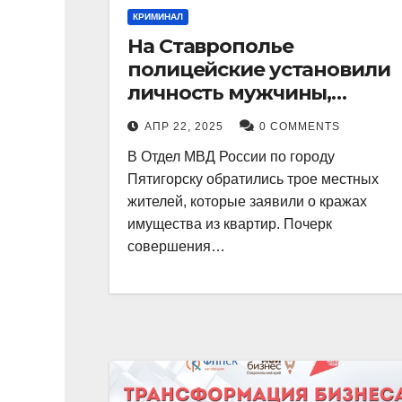
КРИМИНАЛ
На Ставрополье
полицейские установили
личность мужчины,
причастного к кражам
АПР 22, 2025
0 COMMENTS
имущества из квартир в
В Отдел МВД России по городу
Пятигорске
Пятигорску обратились трое местных
жителей, которые заявили о кражах
имущества из квартир. Почерк
совершения…