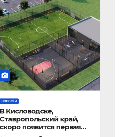
НОВОСТИ
В Кисловодске,
Ставропольский край,
скоро появится первая
«умная площадка».