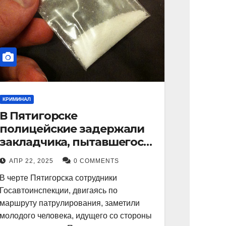
КРИМИНАЛ
В Пятигорске
полицейские задержали
закладчика, пытавшегося
сбыть партию
АПР 22, 2025
0 COMMENTS
синтетического
В черте Пятигорска сотрудники
наркотика
Госавтоинспекции, двигаясь по
маршруту патрулирования, заметили
молодого человека, идущего со стороны