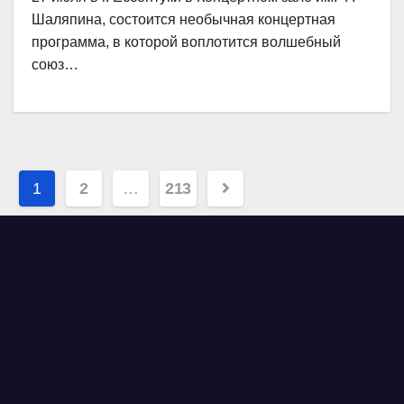
Шаляпина, состоится необычная концертная
программа, в которой воплотится волшебный
союз…
Навигация
1
2
…
213
по
записям