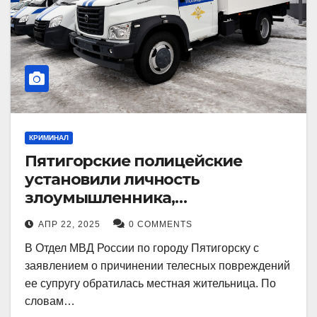
КРИМИНАЛ
Пятигорские полицейские
установили личность
злоумышленника,
причинившего телесные
АПР 22, 2025
0 COMMENTS
повреждения местному жителю
В Отдел МВД России по городу Пятигорску с
заявлением о причинении телесных повреждений
ее супругу обратилась местная жительница. По
словам…