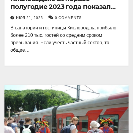
полугодие 2023 года показал
рекордный рост в 21 процент.
ИЮЛ 21, 2023
0 COMMENTS
В санатории и гостиницы Кисловодска прибыло
более 210 тыс. гостей со средним сроком
пребывания. Если учесть частный сектор, то
общее…