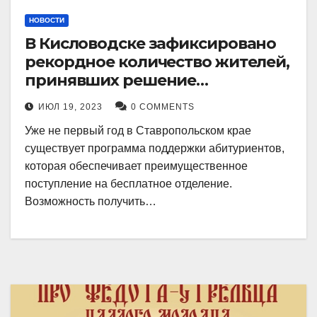
НОВОСТИ
В Кисловодске зафиксировано
рекордное количество жителей,
принявших решение
воспользоваться
ИЮЛ 19, 2023
0 COMMENTS
установленными мерами, с
Уже не первый год в Ставропольском крае
целью поступления в
существует программа поддержки абитуриентов,
медицинский вуз в районе.
которая обеспечивает преимущественное
поступление на бесплатное отделение.
Возможность получить…