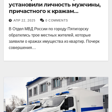
установили личность мужчины,
причастного к кражам
имущества из квартир в
АПР 22, 2025
0 COMMENTS
Пятигорске
В Отдел МВД России по городу Пятигорску
обратились трое местных жителей, которые
заявили о кражах имущества из квартир. Почерк
совершения…