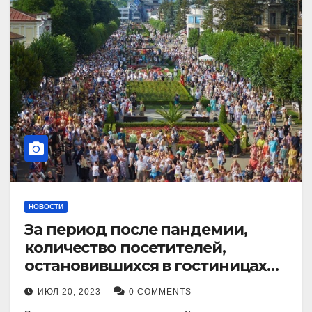
НОВОСТИ
За период после пандемии,
количество посетителей,
остановившихся в гостиницах
Кисловодска, выросло в 2,5 раза.
ИЮЛ 20, 2023
0 COMMENTS