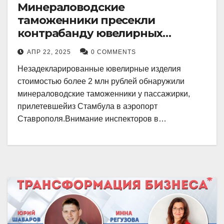
Минераловодские
таможенники пресекли
контрабанду ювелирных
изделий на 2 млн рублей
АПР 22, 2025
0 COMMENTS
Незадекларированные ювелирные изделия
стоимостью более 2 млн рублей обнаружили
минераловодские таможенники у пассажирки,
прилетевшейиз Стамбула в аэропорт
Ставрополя.Внимание инспекторов в…