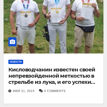
НОВОСТИ
Кисловодчанин известен своей
непревзойденной меткостью в
стрельбе из лука, и его успехи
прославили его в
ИЮЛ 21, 2023
0 COMMENTS
Ставропольском крае.