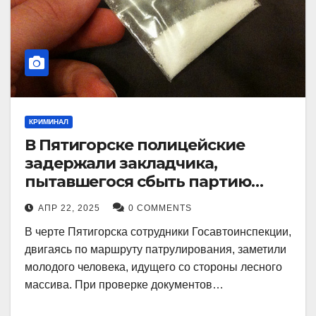
КРИМИНАЛ
В Пятигорске полицейские
задержали закладчика,
пытавшегося сбыть партию
синтетического наркотика
АПР 22, 2025
0 COMMENTS
В черте Пятигорска сотрудники Госавтоинспекции,
двигаясь по маршруту патрулирования, заметили
молодого человека, идущего со стороны лесного
массива. При проверке документов…