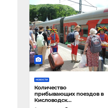
НОВОСТИ
Количество
прибывающих поездов в
Кисловодск
стремительно