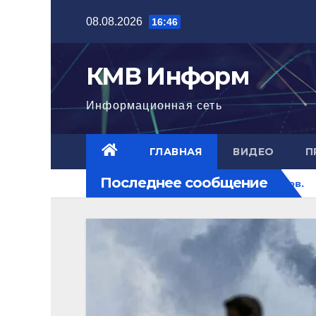
Перейти
08.08.2026
16:46
к
содержимому
КМВ Информ
Информационная сеть
ГЛАВНАЯ
ВИДЕО
П
Последнее сообщение
осток горит. РФ на перекрестке рисков.
В Пятигорске п