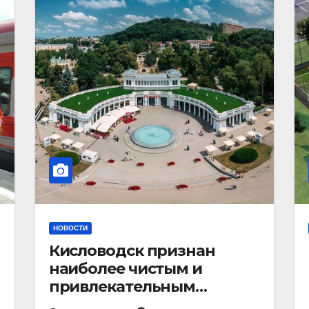
НОВОСТИ
Кисловодск признан
наиболее чистым и
привлекательным
курортным городом в