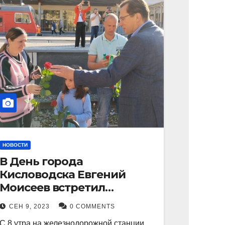
НОВОСТИ
В День города
Кисловодска Евгений
Моисеев встретил
прибывший поезд с
СЕН 9, 2023
0 COMMENTS
туристами.
С 8 утра на железнодорожной станции