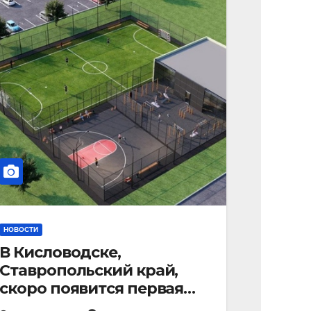
НОВОСТИ
В Кисловодске,
Ставропольский край,
скоро появится первая
«умная площадка».