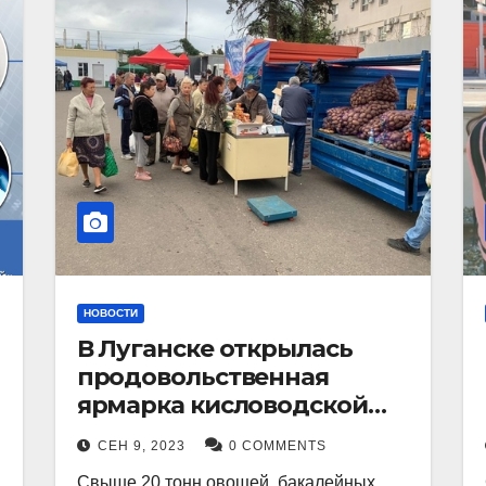
НОВОСТИ
В Луганске открылась
продовольственная
ярмарка кисловодской
продукции.
СЕН 9, 2023
0 COMMENTS
Свыше 20 тонн овощей, бакалейных