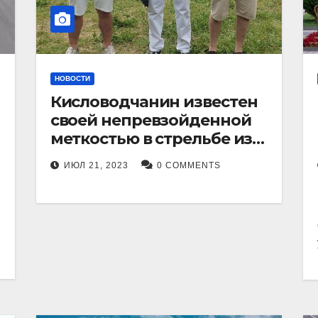
НОВОСТИ
Кисловодчанин известен
своей непревзойденной
меткостью в стрельбе из
лука, и его успехи
ИЮЛ 21, 2023
0 COMMENTS
прославили его в
Ставропольском крае.