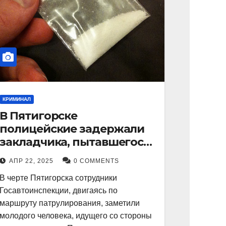
КРИМИНАЛ
В Пятигорске
полицейские задержали
закладчика, пытавшегося
сбыть партию
АПР 22, 2025
0 COMMENTS
синтетического
В черте Пятигорска сотрудники
наркотика
Госавтоинспекции, двигаясь по
маршруту патрулирования, заметили
молодого человека, идущего со стороны