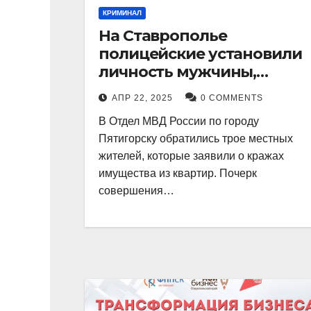
КРИМИНАЛ
На Ставрополье
полицейские установили
личность мужчины,
причастного к кражам
АПР 22, 2025
0 COMMENTS
имущества из квартир в
В Отдел МВД России по городу
Пятигорске
Пятигорску обратились трое местных
жителей, которые заявили о кражах
имущества из квартир. Почерк
совершения…