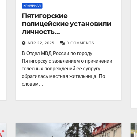
КРИМИНАЛ
Пятигорские
полицейские установили
личность
злоумышленника,
АПР 22, 2025
0 COMMENTS
причинившего телесные
В Отдел МВД России по городу
повреждения местному
Пятигорску с заявлением о причинении
жителю
телесных повреждений ее супругу
обратилась местная жительница. По
словам…