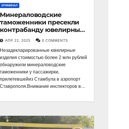
КРИМИНАЛ
Минераловодские
таможенники пресекли
контрабанду ювелирных
изделий на 2 млн рублей
АПР 22, 2025
0 COMMENTS
Незадекларированные ювелирные
изделия стоимостью более 2 млн рублей
обнаружили минераловодские
таможенники у пассажирки,
прилетевшейиз Стамбула в аэропорт
Ставрополя.Внимание инспекторов в…