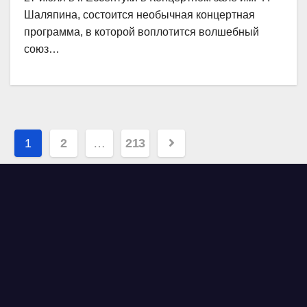
Шаляпина, состоится необычная концертная
программа, в которой воплотится волшебный
союз…
Навигация
1
2
…
213
по
записям