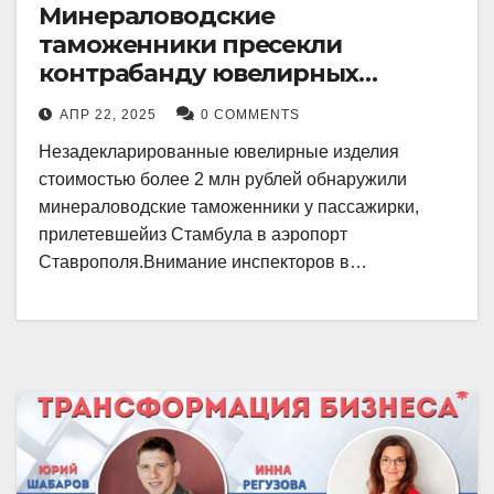
Минераловодские
таможенники пресекли
контрабанду ювелирных
изделий на 2 млн рублей
АПР 22, 2025
0 COMMENTS
Незадекларированные ювелирные изделия
стоимостью более 2 млн рублей обнаружили
минераловодские таможенники у пассажирки,
прилетевшейиз Стамбула в аэропорт
Ставрополя.Внимание инспекторов в…