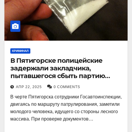
КРИМИНАЛ
В Пятигорске полицейские
задержали закладчика,
пытавшегося сбыть партию
синтетического наркотика
АПР 22, 2025
0 COMMENTS
В черте Пятигорска сотрудники Госавтоинспекции,
двигаясь по маршруту патрулирования, заметили
молодого человека, идущего со стороны лесного
массива. При проверке документов…