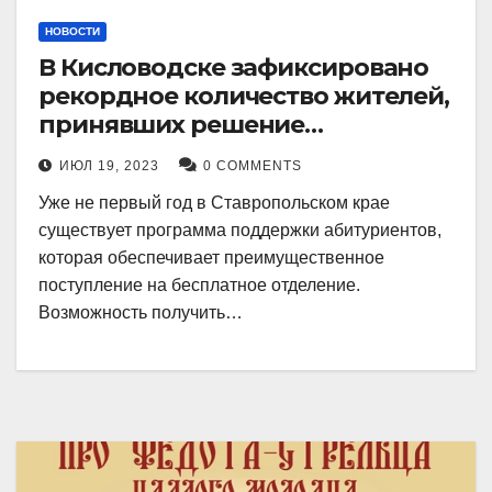
НОВОСТИ
В Кисловодске зафиксировано
рекордное количество жителей,
принявших решение
воспользоваться
ИЮЛ 19, 2023
0 COMMENTS
установленными мерами, с
Уже не первый год в Ставропольском крае
целью поступления в
существует программа поддержки абитуриентов,
медицинский вуз в районе.
которая обеспечивает преимущественное
поступление на бесплатное отделение.
Возможность получить…