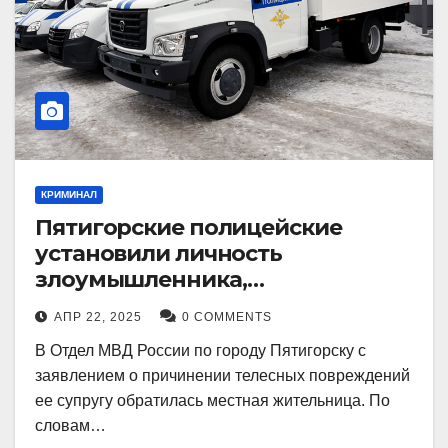
КРИМИНАЛ
Пятигорские полицейские
установили личность
злоумышленника,
причинившего телесные
АПР 22, 2025
0 COMMENTS
повреждения местному жителю
В Отдел МВД России по городу Пятигорску с
заявлением о причинении телесных повреждений
ее супругу обратилась местная жительница. По
словам…