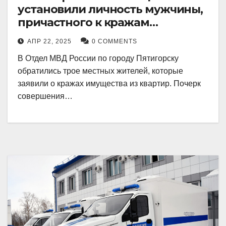
установили личность мужчины,
причастного к кражам
имущества из квартир в
АПР 22, 2025
0 COMMENTS
Пятигорске
В Отдел МВД России по городу Пятигорску
обратились трое местных жителей, которые
заявили о кражах имущества из квартир. Почерк
совершения…