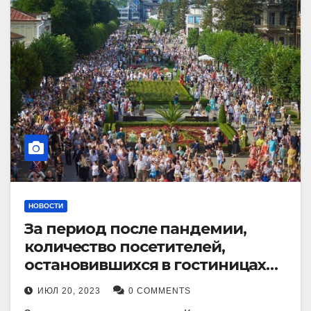
НОВОСТИ
За период после пандемии,
количество посетителей,
остановившихся в гостиницах
Кисловодска, выросло в 2,5 раза.
ИЮЛ 20, 2023
0 COMMENTS