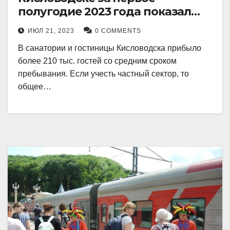
полугодие 2023 года показал
рекордный рост в 21 процент.
ИЮЛ 21, 2023
0 COMMENTS
В санатории и гостиницы Кисловодска прибыло
более 210 тыс. гостей со средним сроком
пребывания. Если учесть частный сектор, то
общее…