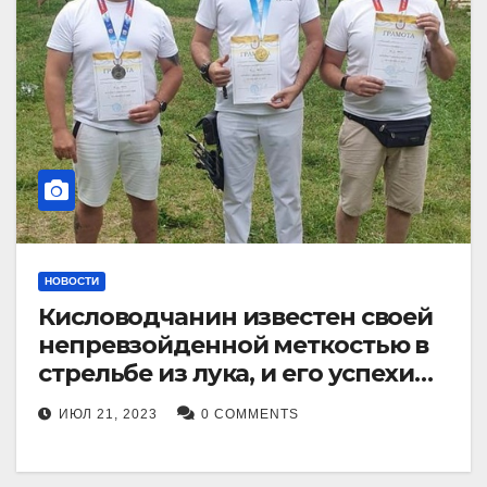
НОВОСТИ
Кисловодчанин известен своей
непревзойденной меткостью в
стрельбе из лука, и его успехи
прославили его в
ИЮЛ 21, 2023
0 COMMENTS
Ставропольском крае.