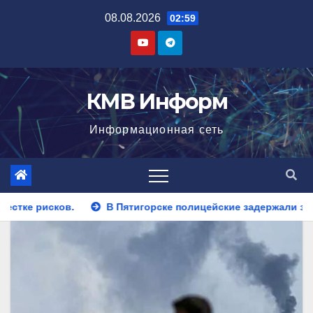
Перейти
08.08.2026
02:59
к
содержимому
КМВ Информ
Информационная сеть
горске полицейские задержали закладчика, пытавшегося сбыт