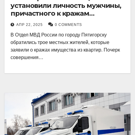
установили личность мужчины,
причастного к кражам
имущества из квартир в
АПР 22, 2025
0 COMMENTS
Пятигорске
В Отдел МВД России по городу Пятигорску
обратились трое местных жителей, которые
заявили о кражах имущества из квартир. Почерк
совершения…