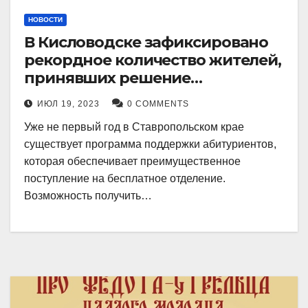
НОВОСТИ
В Кисловодске зафиксировано
рекордное количество жителей,
принявших решение
воспользоваться
ИЮЛ 19, 2023
0 COMMENTS
установленными мерами, с
Уже не первый год в Ставропольском крае
целью поступления в
существует программа поддержки абитуриентов,
медицинский вуз в районе.
которая обеспечивает преимущественное
поступление на бесплатное отделение.
Возможность получить…