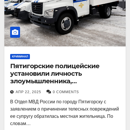
КРИМИНАЛ
Пятигорские полицейские
установили личность
злоумышленника,
причинившего телесные
АПР 22, 2025
0 COMMENTS
повреждения местному жителю
В Отдел МВД России по городу Пятигорску с
заявлением о причинении телесных повреждений
ее супругу обратилась местная жительница. По
словам…