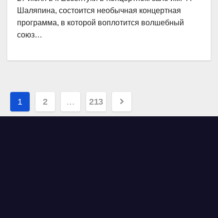
Шаляпина, состоится необычная концертная
программа, в которой воплотится волшебный
союз…
Навигация
1
2
…
213
по
записям