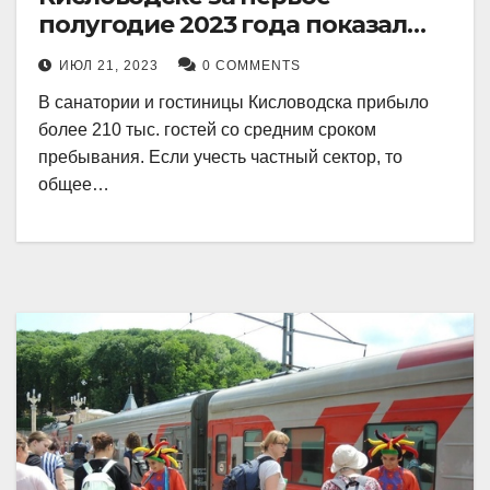
полугодие 2023 года показал
рекордный рост в 21 процент.
ИЮЛ 21, 2023
0 COMMENTS
В санатории и гостиницы Кисловодска прибыло
более 210 тыс. гостей со средним сроком
пребывания. Если учесть частный сектор, то
общее…