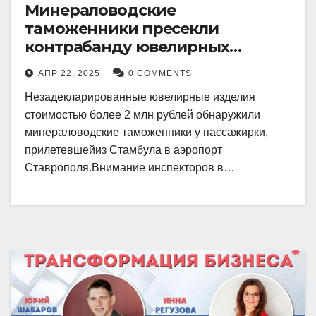
Минераловодские
таможенники пресекли
контрабанду ювелирных
изделий на 2 млн рублей
АПР 22, 2025
0 COMMENTS
Незадекларированные ювелирные изделия
стоимостью более 2 млн рублей обнаружили
минераловодские таможенники у пассажирки,
прилетевшейиз Стамбула в аэропорт
Ставрополя.Внимание инспекторов в…