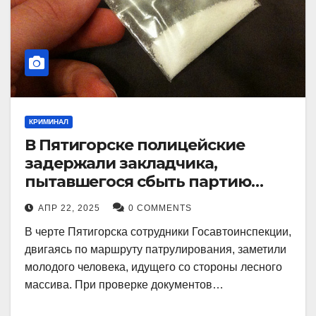
КРИМИНАЛ
В Пятигорске полицейские
задержали закладчика,
пытавшегося сбыть партию
синтетического наркотика
АПР 22, 2025
0 COMMENTS
В черте Пятигорска сотрудники Госавтоинспекции,
двигаясь по маршруту патрулирования, заметили
молодого человека, идущего со стороны лесного
массива. При проверке документов…