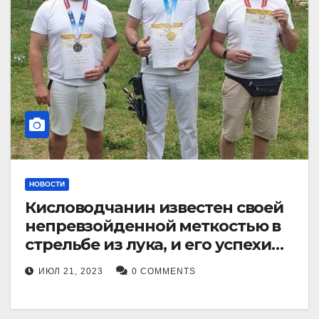
НОВОСТИ
Кисловодчанин известен своей
непревзойденной меткостью в
стрельбе из лука, и его успехи
прославили его в
ИЮЛ 21, 2023
0 COMMENTS
Ставропольском крае.