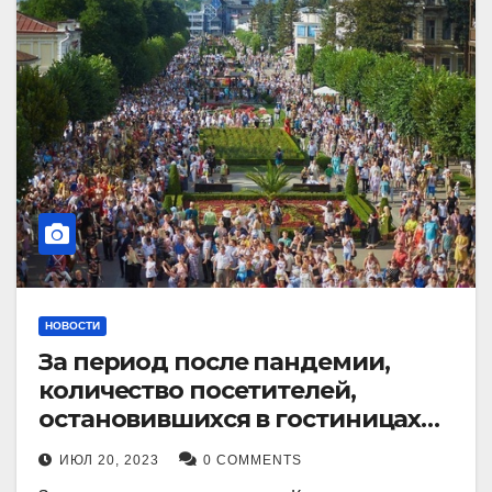
НОВОСТИ
За период после пандемии,
количество посетителей,
остановившихся в гостиницах
Кисловодска, выросло в 2,5 раза.
ИЮЛ 20, 2023
0 COMMENTS