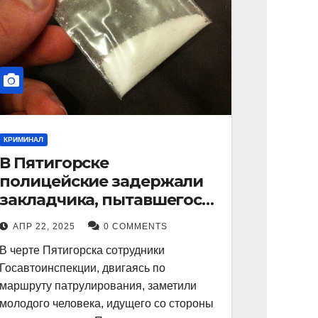
КРИМИНАЛ
В Пятигорске
полицейские задержали
закладчика, пытавшегося
сбыть партию
АПР 22, 2025
0 COMMENTS
синтетического
В черте Пятигорска сотрудники
наркотика
Госавтоинспекции, двигаясь по
маршруту патрулирования, заметили
молодого человека, идущего со стороны