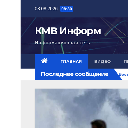
Перейти
08.08.2026
08:30
к
содержимому
КМВ Информ
Информационная сеть
ГЛАВНАЯ
ВИДЕО
П
Последнее сообщение
стигла нового уровня
Ближний Восток горит. РФ на пер