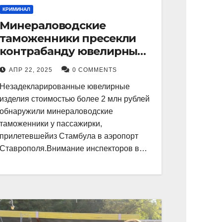
КРИМИНАЛ
Минераловодские
таможенники пресекли
контрабанду ювелирных
изделий на 2 млн рублей
АПР 22, 2025
0 COMMENTS
Незадекларированные ювелирные
изделия стоимостью более 2 млн рублей
обнаружили минераловодские
таможенники у пассажирки,
прилетевшейиз Стамбула в аэропорт
Ставрополя.Внимание инспекторов в…