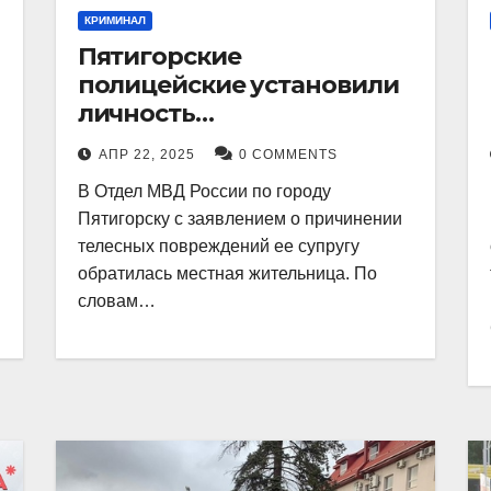
КРИМИНАЛ
Пятигорские
полицейские установили
личность
злоумышленника,
АПР 22, 2025
0 COMMENTS
причинившего телесные
В Отдел МВД России по городу
повреждения местному
Пятигорску с заявлением о причинении
жителю
телесных повреждений ее супругу
обратилась местная жительница. По
словам…