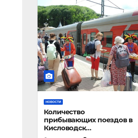
НОВОСТИ
Количество
прибывающих поездов в
Кисловодск
стремительно