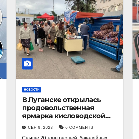
НОВОСТИ
В Луганске открылась
продовольственная
ярмарка кисловодской
продукции.
СЕН 9, 2023
0 COMMENTS
Свыше 20 тонн овощей, бакалейных