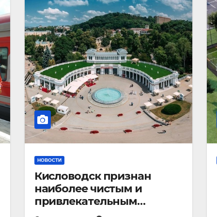
НОВОСТИ
Кисловодск признан
наиболее чистым и
привлекательным
курортным городом в