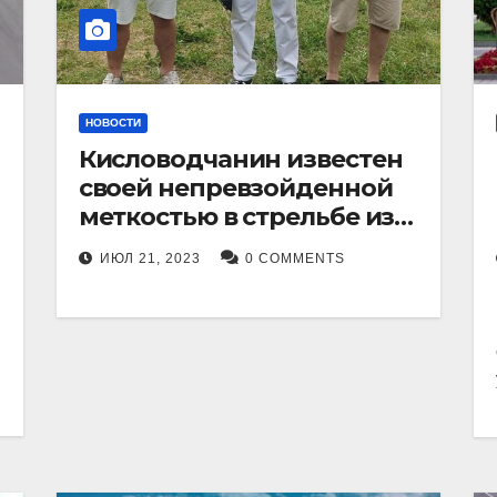
НОВОСТИ
Кисловодчанин известен
своей непревзойденной
меткостью в стрельбе из
лука, и его успехи
ИЮЛ 21, 2023
0 COMMENTS
прославили его в
Ставропольском крае.