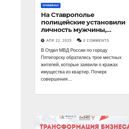
КРИМИНАЛ
На Ставрополье
полицейские установили
личность мужчины,
причастного к кражам
АПР 22, 2025
0 COMMENTS
имущества из квартир в
В Отдел МВД России по городу
Пятигорске
Пятигорску обратились трое местных
жителей, которые заявили о кражах
имущества из квартир. Почерк
совершения…