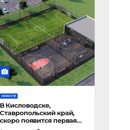
НОВОСТИ
В Кисловодске,
Ставропольский край,
скоро появится первая
«умная площадка».