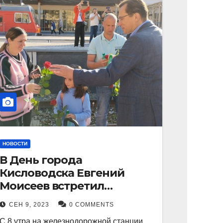
НОВОСТИ
В День города
Кисловодска Евгений
Моисеев встретил
прибывший поезд с
СЕН 9, 2023
0 COMMENTS
туристами.
С 8 утра на железнодорожной станции