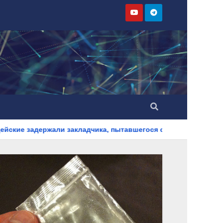
акладчика, пытавшегося сбыть партию синтетического наркот