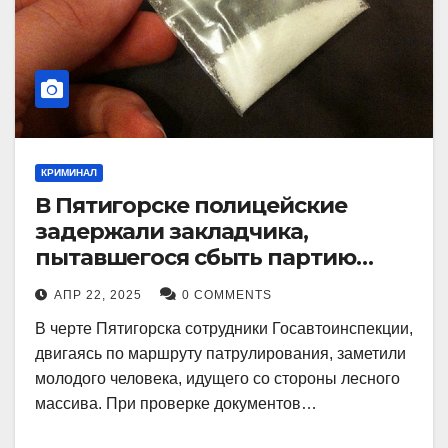
КРИМИНАЛ
В Пятигорске полицейские
задержали закладчика,
пытавшегося сбыть партию
синтетического наркотика
АПР 22, 2025
0 COMMENTS
В черте Пятигорска сотрудники Госавтоинспекции,
двигаясь по маршруту патрулирования, заметили
молодого человека, идущего со стороны лесного
массива. При проверке документов…