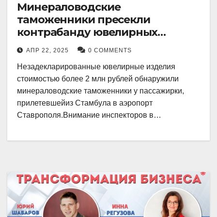
Минераловодские
таможенники пресекли
контрабанду ювелирных
изделий на 2 млн рублей
АПР 22, 2025
0 COMMENTS
Незадекларированные ювелирные изделия
стоимостью более 2 млн рублей обнаружили
минераловодские таможенники у пассажирки,
прилетевшейиз Стамбула в аэропорт
Ставрополя.Внимание инспекторов в…