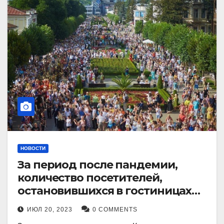
НОВОСТИ
За период после пандемии,
количество посетителей,
остановившихся в гостиницах
Кисловодска, выросло в 2,5 раза.
ИЮЛ 20, 2023
0 COMMENTS