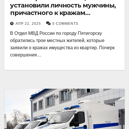
установили личность мужчины,
причастного к кражам
имущества из квартир в
АПР 22, 2025
0 COMMENTS
Пятигорске
В Отдел МВД России по городу Пятигорску
обратились трое местных жителей, которые
заявили о кражах имущества из квартир. Почерк
совершения…