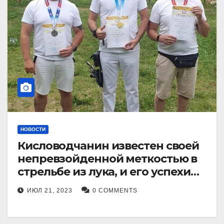
НОВОСТИ
Кисловодчанин известен своей
непревзойденной меткостью в
стрельбе из лука, и его успехи
прославили его в
ИЮЛ 21, 2023
0 COMMENTS
Ставропольском крае.