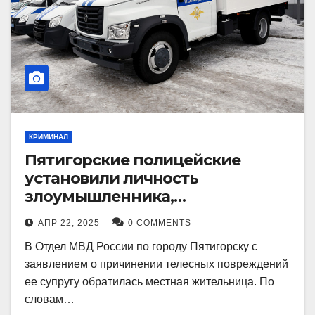
КРИМИНАЛ
Пятигорские полицейские
установили личность
злоумышленника,
причинившего телесные
АПР 22, 2025
0 COMMENTS
повреждения местному жителю
В Отдел МВД России по городу Пятигорску с
заявлением о причинении телесных повреждений
ее супругу обратилась местная жительница. По
словам…