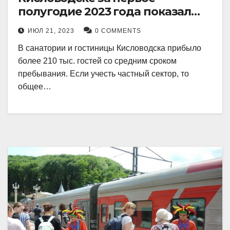
полугодие 2023 года показал
рекордный рост в 21 процент.
ИЮЛ 21, 2023
0 COMMENTS
В санатории и гостиницы Кисловодска прибыло
более 210 тыс. гостей со средним сроком
пребывания. Если учесть частный сектор, то
общее…