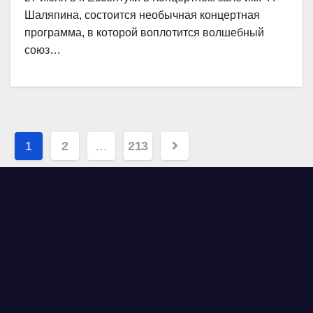
Шаляпина, состоится необычная концертная
программа, в которой воплотится волшебный
союз…
Навигация
1
2
…
213
по
записям