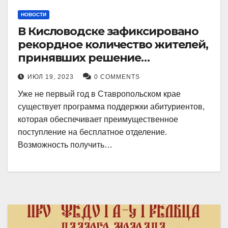
НОВОСТИ
В Кисловодске зафиксировано
рекордное количество жителей,
принявших решение
воспользоваться
ИЮЛ 19, 2023
0 COMMENTS
установленными мерами, с
Уже не первый год в Ставропольском крае
целью поступления в
существует программа поддержки абитуриентов,
медицинский вуз в районе.
которая обеспечивает преимущественное
поступление на бесплатное отделение.
Возможность получить…