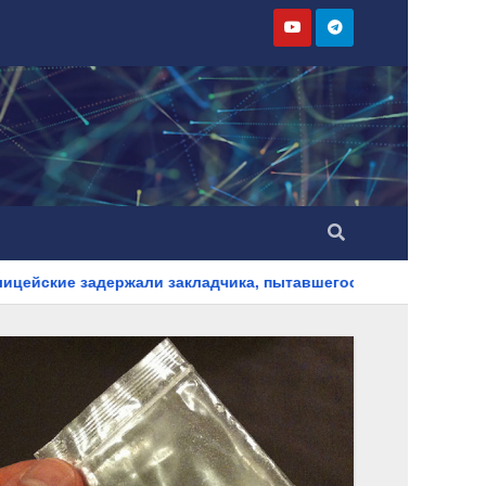
и закладчика, пытавшегося сбыть партию синтетического нар