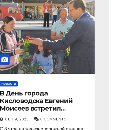
НОВОСТИ
В День города
Кисловодска Евгений
Моисеев встретил
прибывший поезд с
СЕН 9, 2023
0 COMMENTS
туристами.
С 8 утра на железнодорожной станции