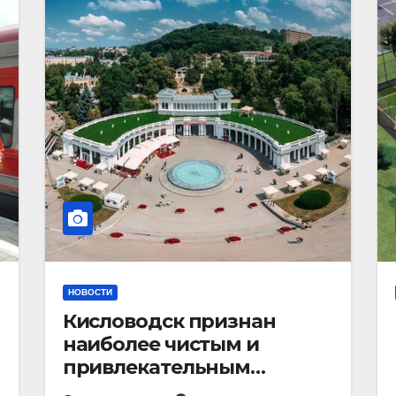
НОВОСТИ
Кисловодск признан
наиболее чистым и
привлекательным
курортным городом в