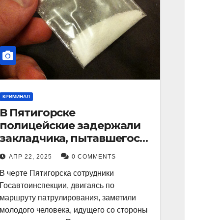
КРИМИНАЛ
В Пятигорске
полицейские задержали
закладчика, пытавшегося
сбыть партию
АПР 22, 2025
0 COMMENTS
синтетического
В черте Пятигорска сотрудники
наркотика
Госавтоинспекции, двигаясь по
маршруту патрулирования, заметили
молодого человека, идущего со стороны