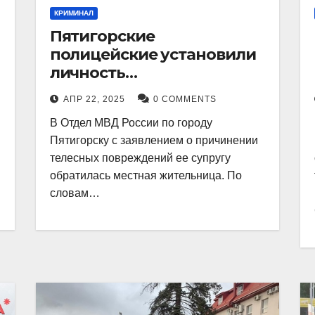
КРИМИНАЛ
Пятигорские
полицейские установили
личность
злоумышленника,
АПР 22, 2025
0 COMMENTS
причинившего телесные
В Отдел МВД России по городу
повреждения местному
Пятигорску с заявлением о причинении
жителю
телесных повреждений ее супругу
обратилась местная жительница. По
словам…