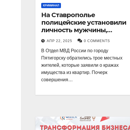
КРИМИНАЛ
На Ставрополье
полицейские установили
личность мужчины,
причастного к кражам
АПР 22, 2025
0 COMMENTS
имущества из квартир в
В Отдел МВД России по городу
Пятигорске
Пятигорску обратились трое местных
жителей, которые заявили о кражах
имущества из квартир. Почерк
совершения…