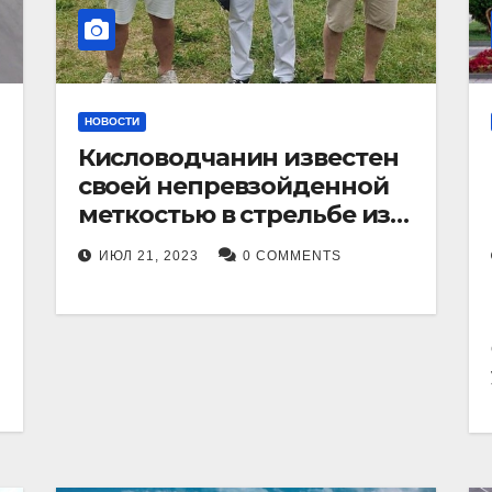
НОВОСТИ
Кисловодчанин известен
своей непревзойденной
меткостью в стрельбе из
лука, и его успехи
ИЮЛ 21, 2023
0 COMMENTS
прославили его в
Ставропольском крае.