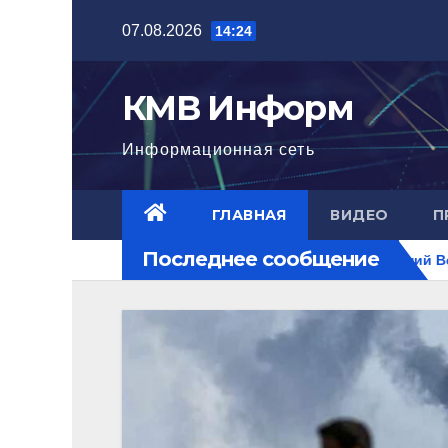
Перейти
07.08.2026
14:24
к
содержимому
КМВ Информ
Информационная сеть
ГЛАВНАЯ
ВИДЕО
П
Последнее сообщение
 достигла нового уровня
Ближний Восток горит. РФ на п