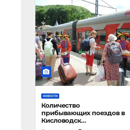
НОВОСТИ
Количество
прибывающих поездов в
Кисловодск
стремительно