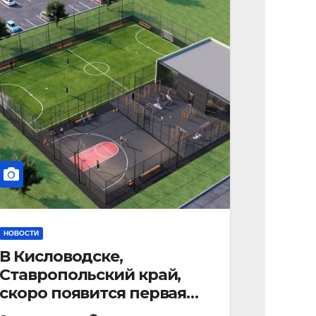
НОВОСТИ
В Кисловодске,
Ставропольский край,
скоро появится первая
«умная площадка».