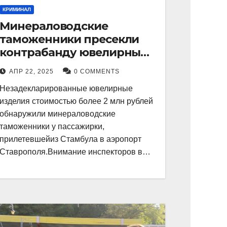
КРИМИНАЛ
Минераловодские
таможенники пресекли
контрабанду ювелирных
изделий на 2 млн рублей
АПР 22, 2025
0 COMMENTS
Незадекларированные ювелирные
изделия стоимостью более 2 млн рублей
обнаружили минераловодские
таможенники у пассажирки,
прилетевшейиз Стамбула в аэропорт
Ставрополя.Внимание инспекторов в…