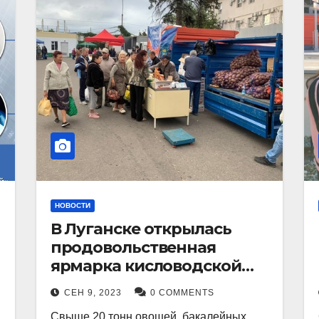
НОВОСТИ
В Луганске открылась
продовольственная
ярмарка кисловодской
продукции.
СЕН 9, 2023
0 COMMENTS
Свыше 20 тонн овощей, бакалейных