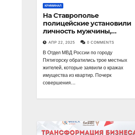
КРИМИНАЛ
На Ставрополье
полицейские установили
личность мужчины,
причастного к кражам
АПР 22, 2025
0 COMMENTS
имущества из квартир в
В Отдел МВД России по городу
Пятигорске
Пятигорску обратились трое местных
жителей, которые заявили о кражах
имущества из квартир. Почерк
совершения…