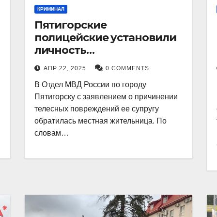
КРИМИНАЛ
Пятигорские
полицейские установили
личность
злоумышленника,
АПР 22, 2025
0 COMMENTS
причинившего телесные
В Отдел МВД России по городу
повреждения местному
Пятигорску с заявлением о причинении
жителю
телесных повреждений ее супругу
обратилась местная жительница. По
словам…