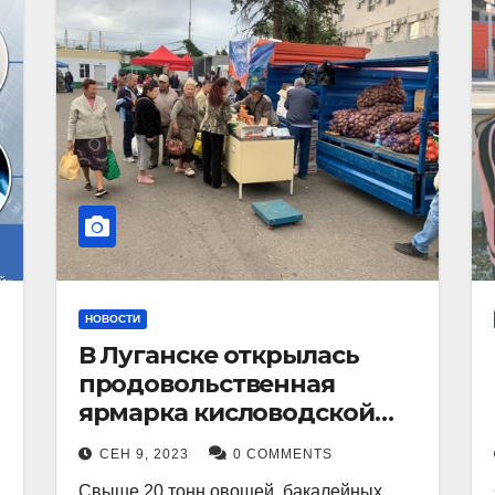
НОВОСТИ
В Луганске открылась
продовольственная
ярмарка кисловодской
продукции.
СЕН 9, 2023
0 COMMENTS
Свыше 20 тонн овощей, бакалейных