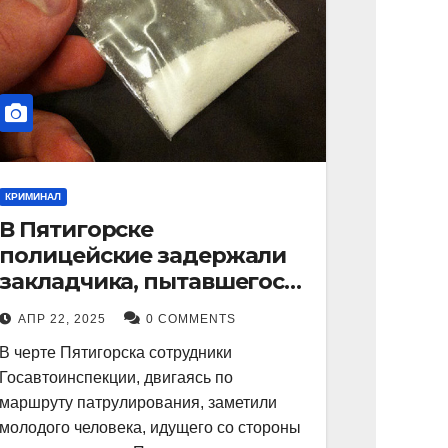
КРИМИНАЛ
В Пятигорске
полицейские задержали
закладчика, пытавшегося
сбыть партию
АПР 22, 2025
0 COMMENTS
синтетического
В черте Пятигорска сотрудники
наркотика
Госавтоинспекции, двигаясь по
маршруту патрулирования, заметили
молодого человека, идущего со стороны