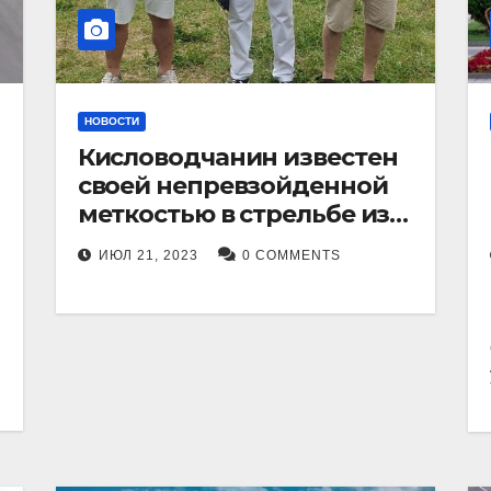
НОВОСТИ
Кисловодчанин известен
своей непревзойденной
меткостью в стрельбе из
лука, и его успехи
ИЮЛ 21, 2023
0 COMMENTS
прославили его в
Ставропольском крае.