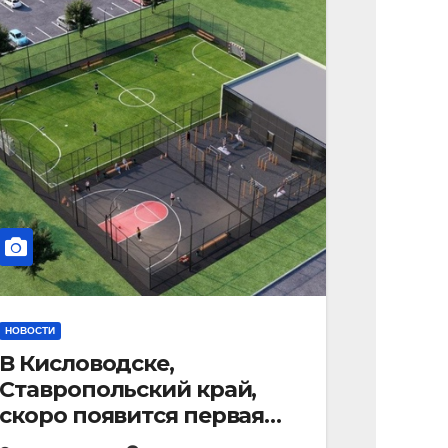
НОВОСТИ
В Кисловодске,
Ставропольский край,
скоро появится первая
«умная площадка».