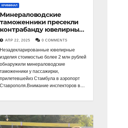
КРИМИНАЛ
Минераловодские
таможенники пресекли
контрабанду ювелирных
изделий на 2 млн рублей
АПР 22, 2025
0 COMMENTS
Незадекларированные ювелирные
изделия стоимостью более 2 млн рублей
обнаружили минераловодские
таможенники у пассажирки,
прилетевшейиз Стамбула в аэропорт
Ставрополя.Внимание инспекторов в…