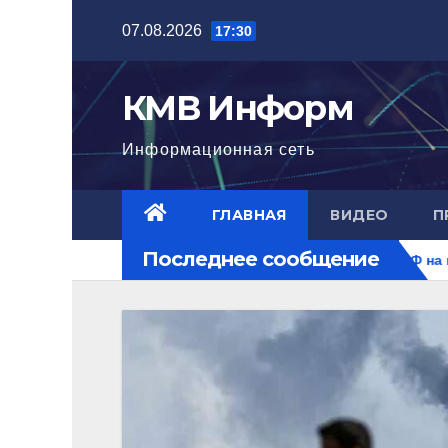
Перейти
07.08.2026
17:30
к
содержимому
КМВ Информ
Информационная сеть
ГЛАВНАЯ
ВИДЕО
П
Последнее сообщение
 уровня
Ближний Восток горит. РФ на перекрестке рисков