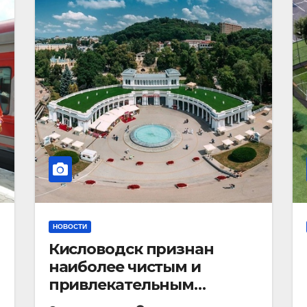
НОВОСТИ
Кисловодск признан
наиболее чистым и
привлекательным
курортным городом в