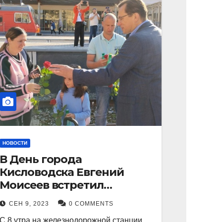
НОВОСТИ
В День города
Кисловодска Евгений
Моисеев встретил
прибывший поезд с
СЕН 9, 2023
0 COMMENTS
туристами.
С 8 утра на железнодорожной станции