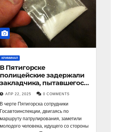
КРИМИНАЛ
В Пятигорске
полицейские задержали
закладчика, пытавшегося
сбыть партию
АПР 22, 2025
0 COMMENTS
синтетического
В черте Пятигорска сотрудники
наркотика
Госавтоинспекции, двигаясь по
маршруту патрулирования, заметили
молодого человека, идущего со стороны