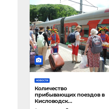
НОВОСТИ
Количество
прибывающих поездов в
Кисловодск
стремительно