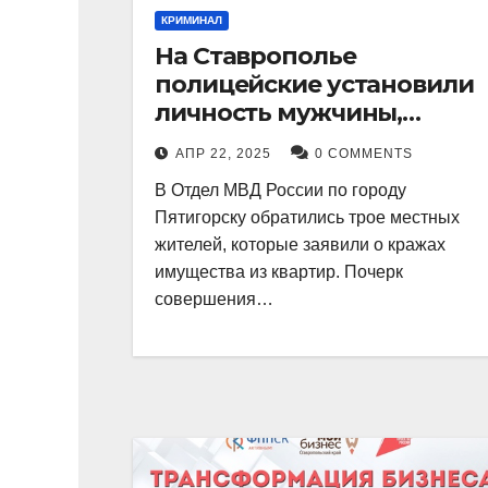
КРИМИНАЛ
На Ставрополье
полицейские установили
личность мужчины,
причастного к кражам
АПР 22, 2025
0 COMMENTS
имущества из квартир в
В Отдел МВД России по городу
Пятигорске
Пятигорску обратились трое местных
жителей, которые заявили о кражах
имущества из квартир. Почерк
совершения…