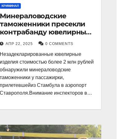
КРИМИНАЛ
Минераловодские
таможенники пресекли
контрабанду ювелирных
изделий на 2 млн рублей
АПР 22, 2025
0 COMMENTS
Незадекларированные ювелирные
изделия стоимостью более 2 млн рублей
обнаружили минераловодские
таможенники у пассажирки,
прилетевшейиз Стамбула в аэропорт
Ставрополя.Внимание инспекторов в…