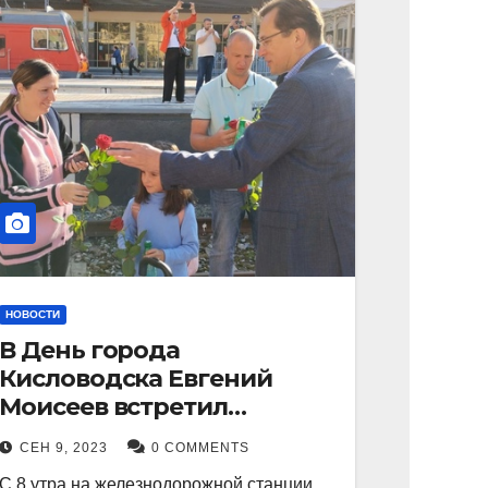
НОВОСТИ
В День города
Кисловодска Евгений
Моисеев встретил
прибывший поезд с
СЕН 9, 2023
0 COMMENTS
туристами.
С 8 утра на железнодорожной станции