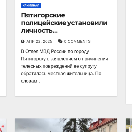
КРИМИНАЛ
Пятигорские
полицейские установили
личность
злоумышленника,
АПР 22, 2025
0 COMMENTS
причинившего телесные
В Отдел МВД России по городу
повреждения местному
Пятигорску с заявлением о причинении
жителю
телесных повреждений ее супругу
обратилась местная жительница. По
словам…