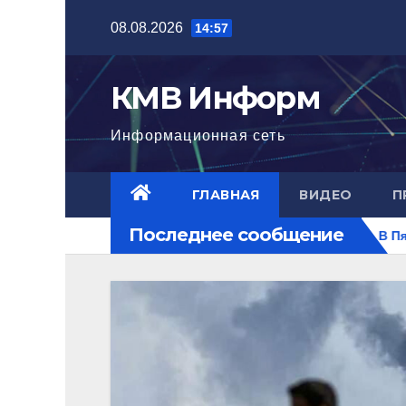
Перейти
08.08.2026
14:57
к
содержимому
КМВ Информ
Информационная сеть
ГЛАВНАЯ
ВИДЕО
П
Последнее сообщение
орит. РФ на перекрестке рисков.
В Пятигорске полицейс