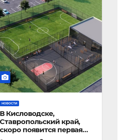
НОВОСТИ
В Кисловодске,
Ставропольский край,
скоро появится первая
«умная площадка».