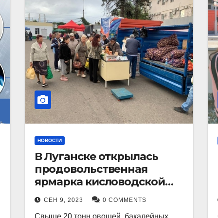
НОВОСТИ
В Луганске открылась
продовольственная
ярмарка кисловодской
продукции.
СЕН 9, 2023
0 COMMENTS
Свыше 20 тонн овощей, бакалейных