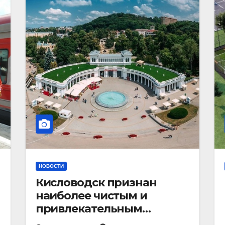
НОВОСТИ
Кисловодск признан
наиболее чистым и
привлекательным
курортным городом в