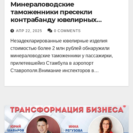
Минераловодские
таможенники пресекли
контрабанду ювелирных
изделий на 2 млн рублей
АПР 22, 2025
0 COMMENTS
Незадекларированные ювелирные изделия
стоимостью более 2 млн рублей обнаружили
минераловодские таможенники у пассажирки,
прилетевшейиз Стамбула в аэропорт
Ставрополя.Внимание инспекторов в…