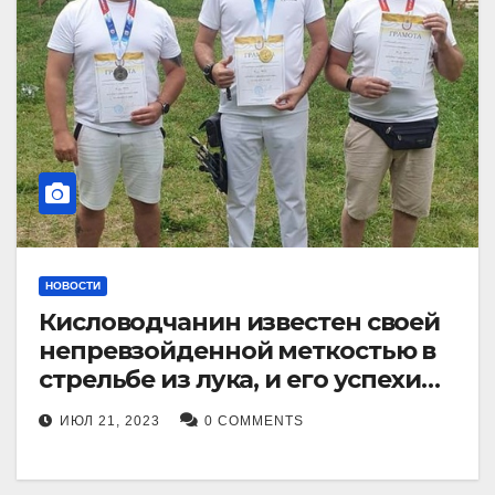
НОВОСТИ
Кисловодчанин известен своей
непревзойденной меткостью в
стрельбе из лука, и его успехи
прославили его в
ИЮЛ 21, 2023
0 COMMENTS
Ставропольском крае.