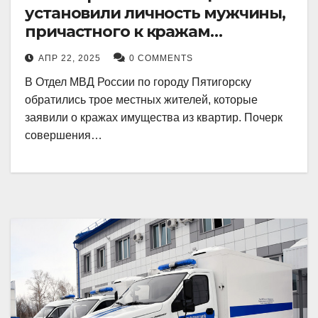
установили личность мужчины,
причастного к кражам
имущества из квартир в
АПР 22, 2025
0 COMMENTS
Пятигорске
В Отдел МВД России по городу Пятигорску
обратились трое местных жителей, которые
заявили о кражах имущества из квартир. Почерк
совершения…