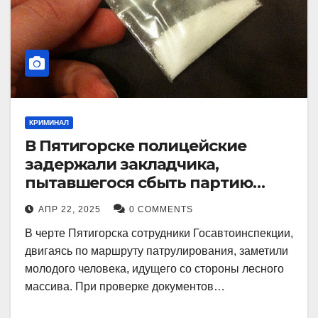
КРИМИНАЛ
В Пятигорске полицейские
задержали закладчика,
пытавшегося сбыть партию
синтетического наркотика
АПР 22, 2025
0 COMMENTS
В черте Пятигорска сотрудники Госавтоинспекции,
двигаясь по маршруту патрулирования, заметили
молодого человека, идущего со стороны лесного
массива. При проверке документов…