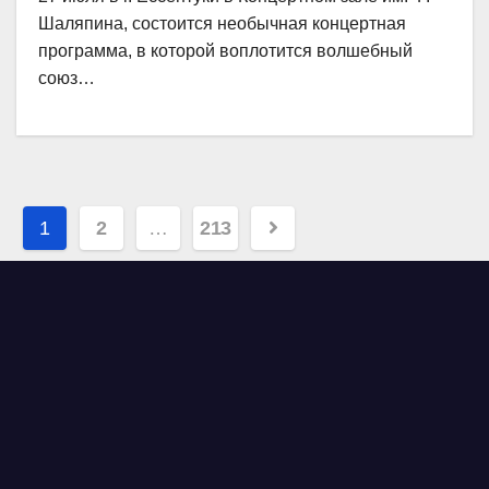
Шаляпина, состоится необычная концертная
программа, в которой воплотится волшебный
союз…
Навигация
1
2
…
213
по
записям