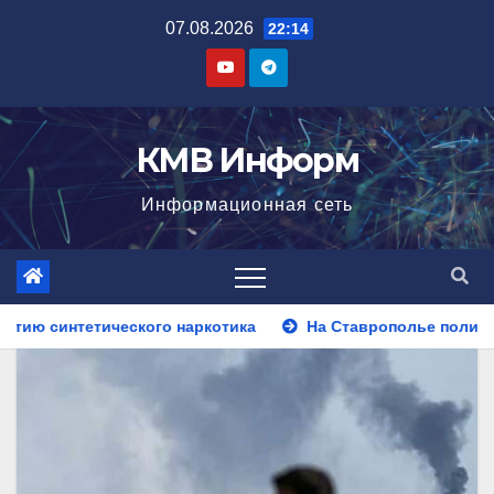
Перейти
07.08.2026
22:14
к
содержимому
КМВ Информ
Информационная сеть
ика
На Ставрополье полицейские установили личность м