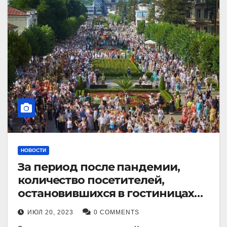
НОВОСТИ
За период после пандемии,
количество посетителей,
остановившихся в гостиницах
Кисловодска, выросло в 2,5 раза.
ИЮЛ 20, 2023
0 COMMENTS