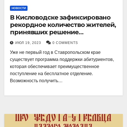
НОВОСТИ
В Кисловодске зафиксировано
рекордное количество жителей,
принявших решение
воспользоваться
ИЮЛ 19, 2023
0 COMMENTS
установленными мерами, с
Уже не первый год в Ставропольском крае
целью поступления в
существует программа поддержки абитуриентов,
медицинский вуз в районе.
которая обеспечивает преимущественное
поступление на бесплатное отделение.
Возможность получить…