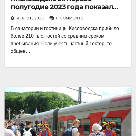
полугодие 2023 года показал
рекордный рост в 21 процент.
ИЮЛ 21, 2023
0 COMMENTS
В санатории и гостиницы Кисловодска прибыло
более 210 тыс. гостей со средним сроком
пребывания. Если учесть частный сектор, то
общее…