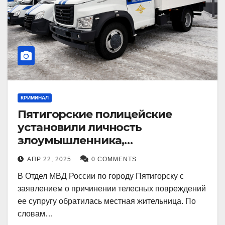
КРИМИНАЛ
Пятигорские полицейские
установили личность
злоумышленника,
причинившего телесные
АПР 22, 2025
0 COMMENTS
повреждения местному жителю
В Отдел МВД России по городу Пятигорску с
заявлением о причинении телесных повреждений
ее супругу обратилась местная жительница. По
словам…