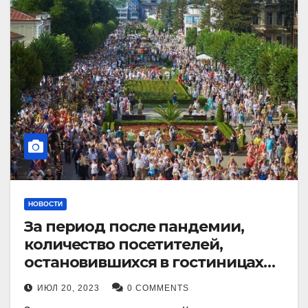
НОВОСТИ
За период после пандемии,
количество посетителей,
остановившихся в гостиницах
Кисловодска, выросло в 2,5 раза.
ИЮЛ 20, 2023
0 COMMENTS