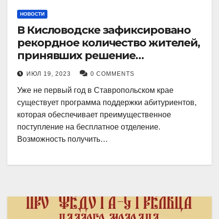
НОВОСТИ
В Кисловодске зафиксировано
рекордное количество жителей,
принявших решение
воспользоваться
ИЮЛ 19, 2023
0 COMMENTS
установленными мерами, с
Уже не первый год в Ставропольском крае
целью поступления в
существует программа поддержки абитуриентов,
медицинский вуз в районе.
которая обеспечивает преимущественное
поступление на бесплатное отделение.
Возможность получить…