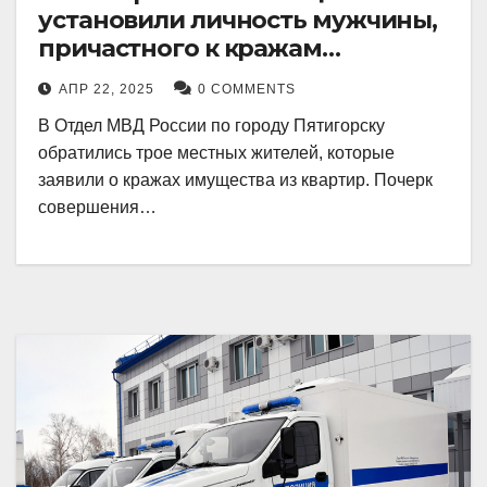
установили личность мужчины,
причастного к кражам
имущества из квартир в
АПР 22, 2025
0 COMMENTS
Пятигорске
В Отдел МВД России по городу Пятигорску
обратились трое местных жителей, которые
заявили о кражах имущества из квартир. Почерк
совершения…