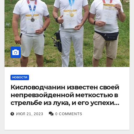
НОВОСТИ
Кисловодчанин известен своей
непревзойденной меткостью в
стрельбе из лука, и его успехи
прославили его в
ИЮЛ 21, 2023
0 COMMENTS
Ставропольском крае.