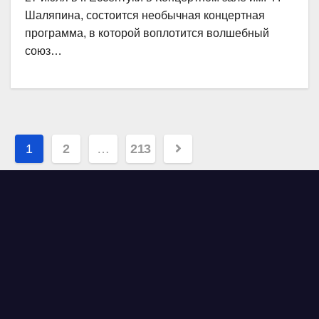
Шаляпина, состоится необычная концертная
программа, в которой воплотится волшебный
союз…
Навигация
1
2
…
213
по
записям