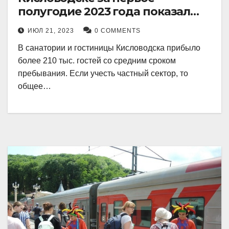
полугодие 2023 года показал
рекордный рост в 21 процент.
ИЮЛ 21, 2023
0 COMMENTS
В санатории и гостиницы Кисловодска прибыло
более 210 тыс. гостей со средним сроком
пребывания. Если учесть частный сектор, то
общее…