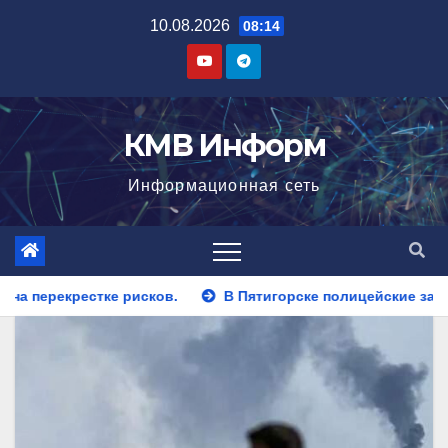
Перейти
10.08.2026
08:14
к
содержимому
КМВ Информ
Информационная сеть
В Пятигорске полицейские задержали закладчика, пытавше