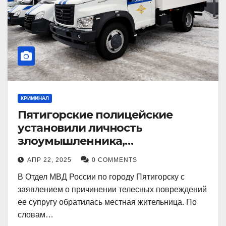
КРИМИНАЛ
Пятигорские полицейские
установили личность
злоумышленника,
причинившего телесные
АПР 22, 2025
0 COMMENTS
повреждения местному жителю
В Отдел МВД России по городу Пятигорску с
заявлением о причинении телесных повреждений
ее супругу обратилась местная жительница. По
словам…