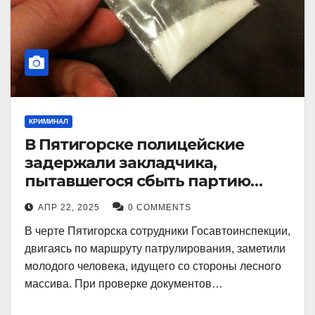
КРИМИНАЛ
В Пятигорске полицейские
задержали закладчика,
пытавшегося сбыть партию
синтетического наркотика
АПР 22, 2025
0 COMMENTS
В черте Пятигорска сотрудники Госавтоинспекции,
двигаясь по маршруту патрулирования, заметили
молодого человека, идущего со стороны лесного
массива. При проверке документов…