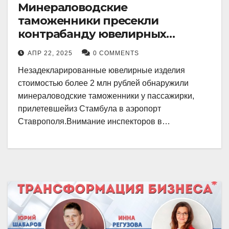
Минераловодские
таможенники пресекли
контрабанду ювелирных
изделий на 2 млн рублей
АПР 22, 2025
0 COMMENTS
Незадекларированные ювелирные изделия
стоимостью более 2 млн рублей обнаружили
минераловодские таможенники у пассажирки,
прилетевшейиз Стамбула в аэропорт
Ставрополя.Внимание инспекторов в…