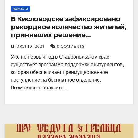
НОВОСТИ
В Кисловодске зафиксировано
рекордное количество жителей,
принявших решение
воспользоваться
ИЮЛ 19, 2023
0 COMMENTS
установленными мерами, с
Уже не первый год в Ставропольском крае
целью поступления в
существует программа поддержки абитуриентов,
медицинский вуз в районе.
которая обеспечивает преимущественное
поступление на бесплатное отделение.
Возможность получить…