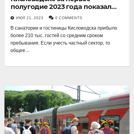
полугодие 2023 года показал
рекордный рост в 21 процент.
ИЮЛ 21, 2023
0 COMMENTS
В санатории и гостиницы Кисловодска прибыло
более 210 тыс. гостей со средним сроком
пребывания. Если учесть частный сектор, то
общее…