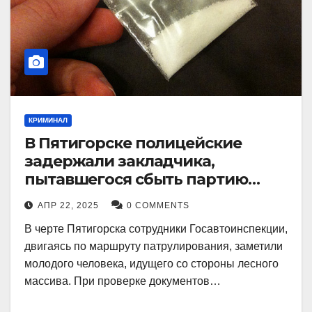
КРИМИНАЛ
В Пятигорске полицейские
задержали закладчика,
пытавшегося сбыть партию
синтетического наркотика
АПР 22, 2025
0 COMMENTS
В черте Пятигорска сотрудники Госавтоинспекции,
двигаясь по маршруту патрулирования, заметили
молодого человека, идущего со стороны лесного
массива. При проверке документов…