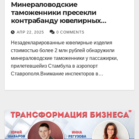
Минераловодские
таможенники пресекли
контрабанду ювелирных
изделий на 2 млн рублей
АПР 22, 2025
0 COMMENTS
Незадекларированные ювелирные изделия
стоимостью более 2 млн рублей обнаружили
минераловодские таможенники у пассажирки,
прилетевшейиз Стамбула в аэропорт
Ставрополя.Внимание инспекторов в…