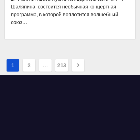
Шаляпина, состоится необычная концертная
программа, в которой воплотится волшебный
союз…
Навигация
1
2
…
213
по
записям