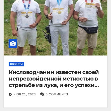
НОВОСТИ
Кисловодчанин известен своей
непревзойденной меткостью в
стрельбе из лука, и его успехи
прославили его в
ИЮЛ 21, 2023
0 COMMENTS
Ставропольском крае.