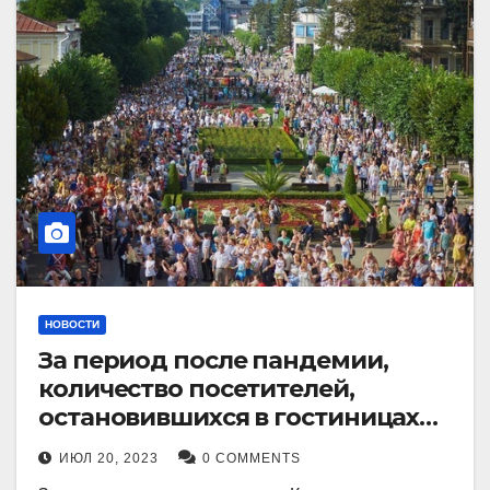
НОВОСТИ
За период после пандемии,
количество посетителей,
остановившихся в гостиницах
Кисловодска, выросло в 2,5 раза.
ИЮЛ 20, 2023
0 COMMENTS