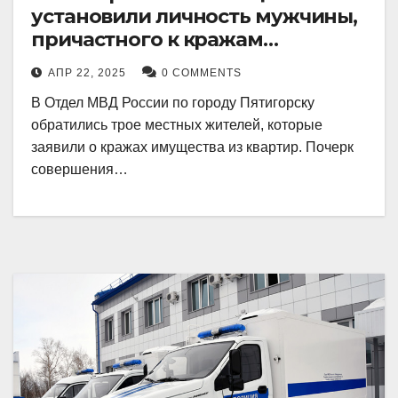
установили личность мужчины,
причастного к кражам
имущества из квартир в
АПР 22, 2025
0 COMMENTS
Пятигорске
В Отдел МВД России по городу Пятигорску
обратились трое местных жителей, которые
заявили о кражах имущества из квартир. Почерк
совершения…