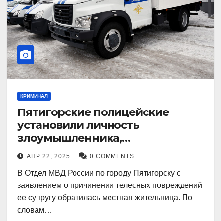
КРИМИНАЛ
Пятигорские полицейские
установили личность
злоумышленника,
причинившего телесные
АПР 22, 2025
0 COMMENTS
повреждения местному жителю
В Отдел МВД России по городу Пятигорску с
заявлением о причинении телесных повреждений
ее супругу обратилась местная жительница. По
словам…