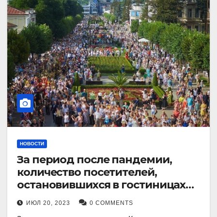
НОВОСТИ
За период после пандемии,
количество посетителей,
остановившихся в гостиницах
Кисловодска, выросло в 2,5 раза.
ИЮЛ 20, 2023
0 COMMENTS