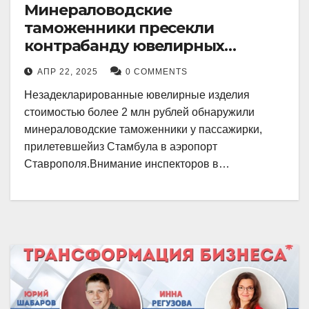
Минераловодские
таможенники пресекли
контрабанду ювелирных
изделий на 2 млн рублей
АПР 22, 2025
0 COMMENTS
Незадекларированные ювелирные изделия
стоимостью более 2 млн рублей обнаружили
минераловодские таможенники у пассажирки,
прилетевшейиз Стамбула в аэропорт
Ставрополя.Внимание инспекторов в…