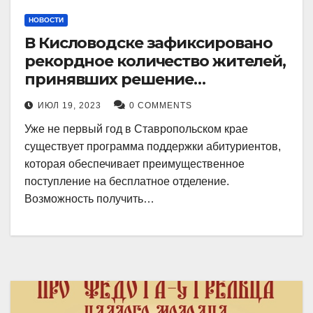
НОВОСТИ
В Кисловодске зафиксировано
рекордное количество жителей,
принявших решение
воспользоваться
ИЮЛ 19, 2023
0 COMMENTS
установленными мерами, с
Уже не первый год в Ставропольском крае
целью поступления в
существует программа поддержки абитуриентов,
медицинский вуз в районе.
которая обеспечивает преимущественное
поступление на бесплатное отделение.
Возможность получить…