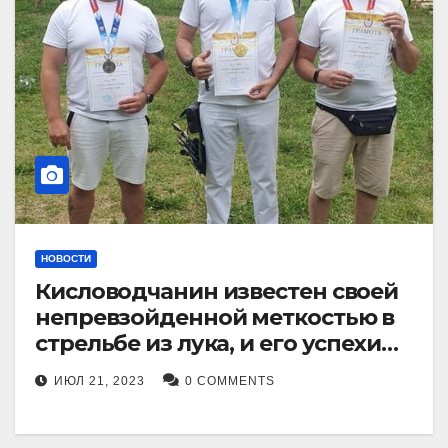
НОВОСТИ
Кисловодчанин известен своей
непревзойденной меткостью в
стрельбе из лука, и его успехи
прославили его в
ИЮЛ 21, 2023
0 COMMENTS
Ставропольском крае.