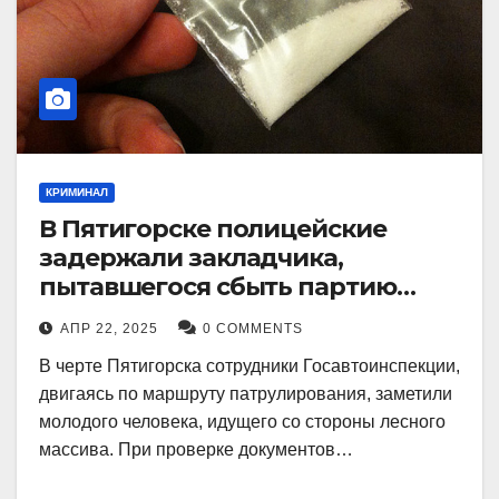
КРИМИНАЛ
В Пятигорске полицейские
задержали закладчика,
пытавшегося сбыть партию
синтетического наркотика
АПР 22, 2025
0 COMMENTS
В черте Пятигорска сотрудники Госавтоинспекции,
двигаясь по маршруту патрулирования, заметили
молодого человека, идущего со стороны лесного
массива. При проверке документов…