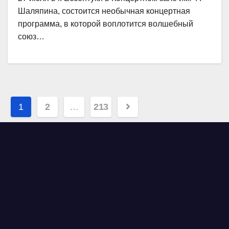
Шаляпина, состоится необычная концертная
программа, в которой воплотится волшебный
союз…
Навигация
1
2
…
213
по
записям