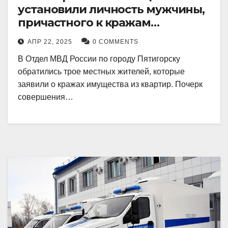
установили личность мужчины,
причастного к кражам
имущества из квартир в
АПР 22, 2025
0 COMMENTS
Пятигорске
В Отдел МВД России по городу Пятигорску
обратились трое местных жителей, которые
заявили о кражах имущества из квартир. Почерк
совершения…