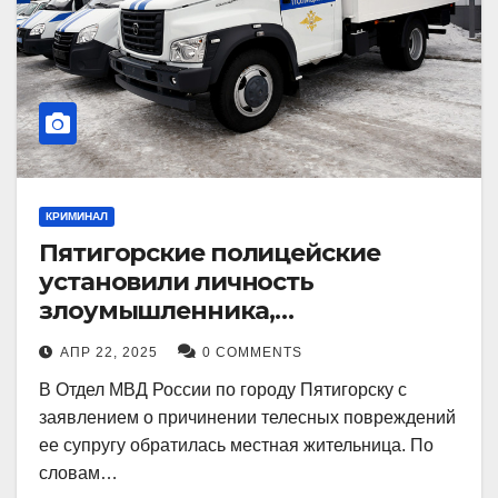
КРИМИНАЛ
Пятигорские полицейские
установили личность
злоумышленника,
причинившего телесные
АПР 22, 2025
0 COMMENTS
повреждения местному жителю
В Отдел МВД России по городу Пятигорску с
заявлением о причинении телесных повреждений
ее супругу обратилась местная жительница. По
словам…