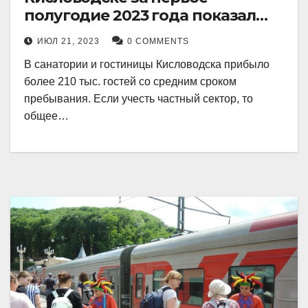
полугодие 2023 года показал
рекордный рост в 21 процент.
ИЮЛ 21, 2023
0 COMMENTS
В санатории и гостиницы Кисловодска прибыло
более 210 тыс. гостей со средним сроком
пребывания. Если учесть частный сектор, то
общее…