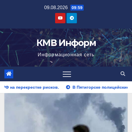
Перейти
09.08.2026
09:59
к
содержимому
КМВ Информ
Информационная сеть
сков.
В Пятигорске полицейские задержали закладчика,