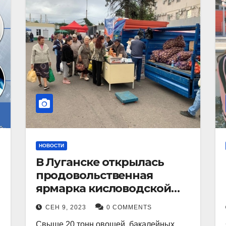
НОВОСТИ
В Луганске открылась
продовольственная
ярмарка кисловодской
продукции.
СЕН 9, 2023
0 COMMENTS
Свыше 20 тонн овощей, бакалейных