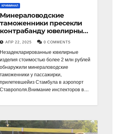
КРИМИНАЛ
Минераловодские
таможенники пресекли
контрабанду ювелирных
изделий на 2 млн рублей
АПР 22, 2025
0 COMMENTS
Незадекларированные ювелирные
изделия стоимостью более 2 млн рублей
обнаружили минераловодские
таможенники у пассажирки,
прилетевшейиз Стамбула в аэропорт
Ставрополя.Внимание инспекторов в…