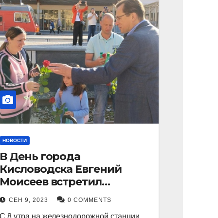
НОВОСТИ
В День города
Кисловодска Евгений
Моисеев встретил
прибывший поезд с
СЕН 9, 2023
0 COMMENTS
туристами.
С 8 утра на железнодорожной станции