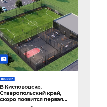
НОВОСТИ
В Кисловодске,
Ставропольский край,
скоро появится первая
«умная площадка».