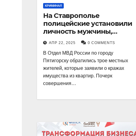
КРИМИНАЛ
На Ставрополье
полицейские установили
личность мужчины,
причастного к кражам
АПР 22, 2025
0 COMMENTS
имущества из квартир в
В Отдел МВД России по городу
Пятигорске
Пятигорску обратились трое местных
жителей, которые заявили о кражах
имущества из квартир. Почерк
совершения…