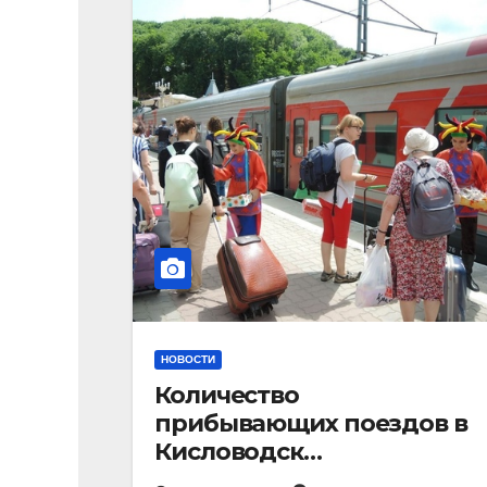
НОВОСТИ
Количество
прибывающих поездов в
Кисловодск
стремительно