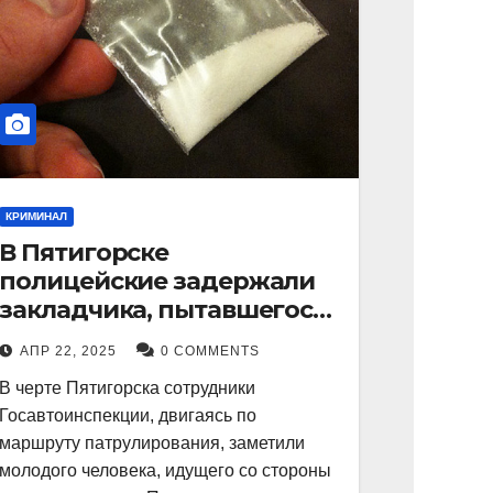
КРИМИНАЛ
В Пятигорске
полицейские задержали
закладчика, пытавшегося
сбыть партию
АПР 22, 2025
0 COMMENTS
синтетического
В черте Пятигорска сотрудники
наркотика
Госавтоинспекции, двигаясь по
маршруту патрулирования, заметили
молодого человека, идущего со стороны