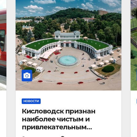
НОВОСТИ
Кисловодск признан
наиболее чистым и
привлекательным
курортным городом в