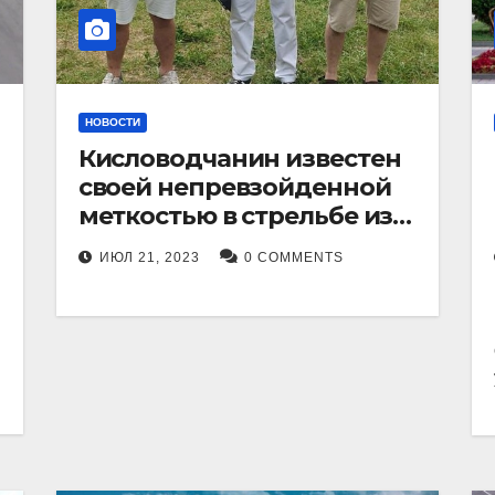
НОВОСТИ
Кисловодчанин известен
своей непревзойденной
меткостью в стрельбе из
лука, и его успехи
ИЮЛ 21, 2023
0 COMMENTS
прославили его в
Ставропольском крае.