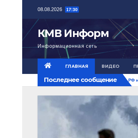
Перейти
08.08.2026
17:30
к
содержимому
КМВ Информ
Информационная сеть
ГЛАВНАЯ
ВИДЕО
П
Последнее сообщение
о уровня
Ближний Восток горит. РФ на перекрестке риск