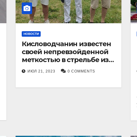
НОВОСТИ
Кисловодчанин известен
своей непревзойденной
меткостью в стрельбе из
лука, и его успехи
ИЮЛ 21, 2023
0 COMMENTS
прославили его в
Ставропольском крае.