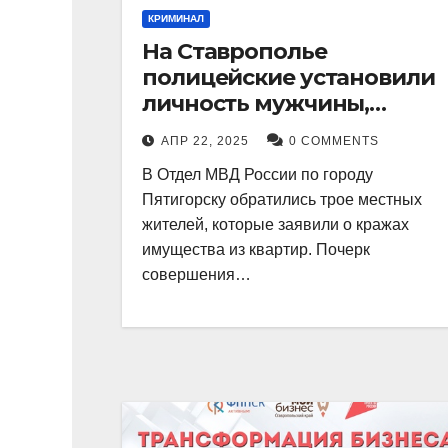
КРИМИНАЛ
На Ставрополье
полицейские установили
личность мужчины,
причастного к кражам
АПР 22, 2025
0 COMMENTS
имущества из квартир в
В Отдел МВД России по городу
Пятигорске
Пятигорску обратились трое местных
жителей, которые заявили о кражах
имущества из квартир. Почерк
совершения…