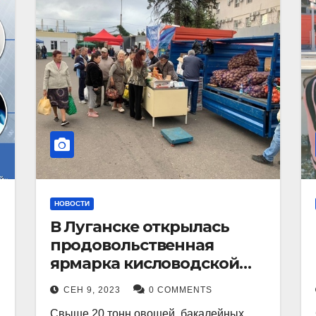
НОВОСТИ
В Луганске открылась
продовольственная
ярмарка кисловодской
продукции.
СЕН 9, 2023
0 COMMENTS
Свыше 20 тонн овощей, бакалейных