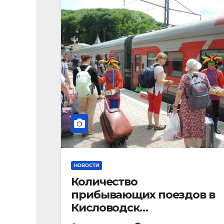
НОВОСТИ
Количество
прибывающих поездов в
Кисловодск
стремительно