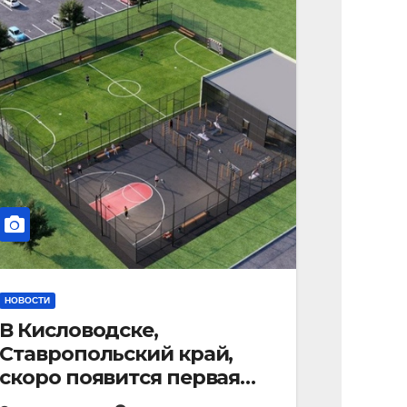
НОВОСТИ
В Кисловодске,
Ставропольский край,
скоро появится первая
«умная площадка».