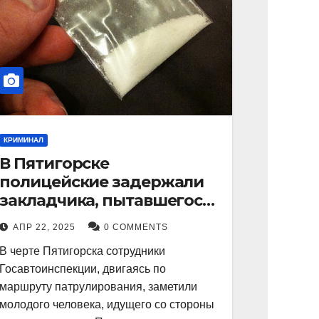
КРИМИНАЛ
В Пятигорске
полицейские задержали
закладчика, пытавшегося
сбыть партию
АПР 22, 2025
0 COMMENTS
синтетического
В черте Пятигорска сотрудники
наркотика
Госавтоинспекции, двигаясь по
маршруту патрулирования, заметили
молодого человека, идущего со стороны