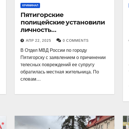
КРИМИНАЛ
Пятигорские
полицейские установили
личность
злоумышленника,
АПР 22, 2025
0 COMMENTS
причинившего телесные
В Отдел МВД России по городу
повреждения местному
Пятигорску с заявлением о причинении
жителю
телесных повреждений ее супругу
обратилась местная жительница. По
словам…