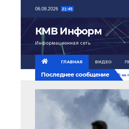
Перейти
06.08.2026
21:45
к
содержимому
КМВ Информ
Информационная сеть
ГЛАВНАЯ
ВИДЕО
П
Последнее сообщение
уровня
Ближний Восток горит. РФ на перекрестке рисков