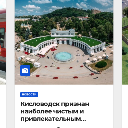
НОВОСТИ
Кисловодск признан
наиболее чистым и
привлекательным
курортным городом в