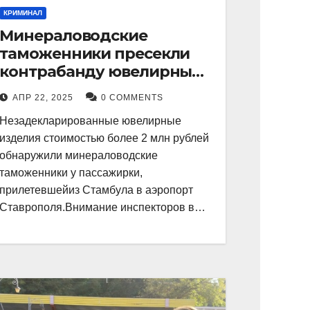
КРИМИНАЛ
Минераловодские
таможенники пресекли
контрабанду ювелирных
изделий на 2 млн рублей
АПР 22, 2025
0 COMMENTS
Незадекларированные ювелирные
изделия стоимостью более 2 млн рублей
обнаружили минераловодские
таможенники у пассажирки,
прилетевшейиз Стамбула в аэропорт
Ставрополя.Внимание инспекторов в…