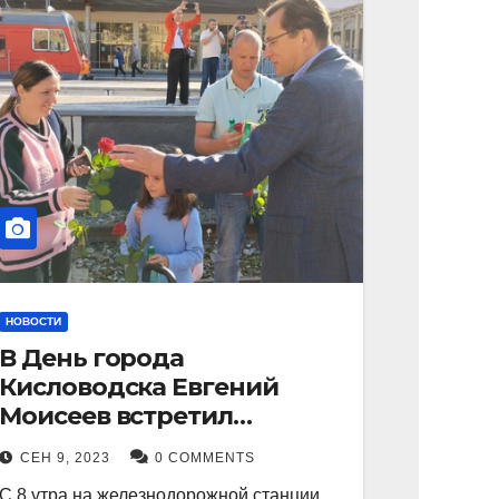
НОВОСТИ
В День города
Кисловодска Евгений
Моисеев встретил
прибывший поезд с
СЕН 9, 2023
0 COMMENTS
туристами.
С 8 утра на железнодорожной станции