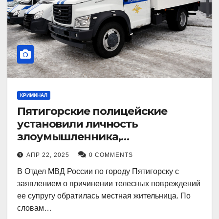
КРИМИНАЛ
Пятигорские полицейские
установили личность
злоумышленника,
причинившего телесные
АПР 22, 2025
0 COMMENTS
повреждения местному жителю
В Отдел МВД России по городу Пятигорску с
заявлением о причинении телесных повреждений
ее супругу обратилась местная жительница. По
словам…