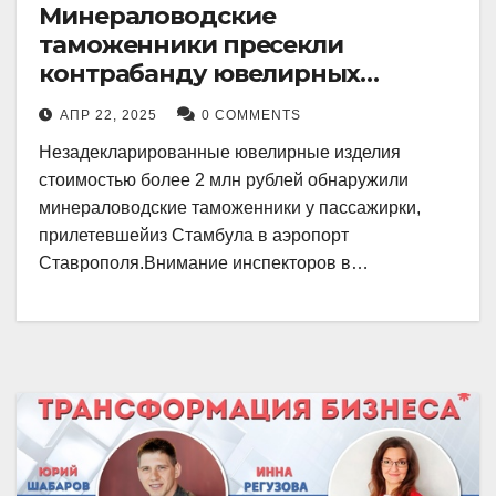
Минераловодские
таможенники пресекли
контрабанду ювелирных
изделий на 2 млн рублей
АПР 22, 2025
0 COMMENTS
Незадекларированные ювелирные изделия
стоимостью более 2 млн рублей обнаружили
минераловодские таможенники у пассажирки,
прилетевшейиз Стамбула в аэропорт
Ставрополя.Внимание инспекторов в…