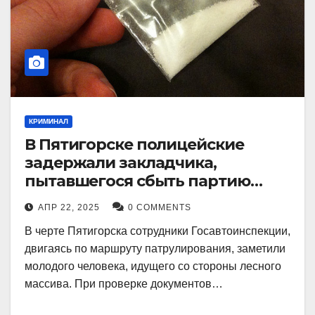
КРИМИНАЛ
В Пятигорске полицейские
задержали закладчика,
пытавшегося сбыть партию
синтетического наркотика
АПР 22, 2025
0 COMMENTS
В черте Пятигорска сотрудники Госавтоинспекции,
двигаясь по маршруту патрулирования, заметили
молодого человека, идущего со стороны лесного
массива. При проверке документов…