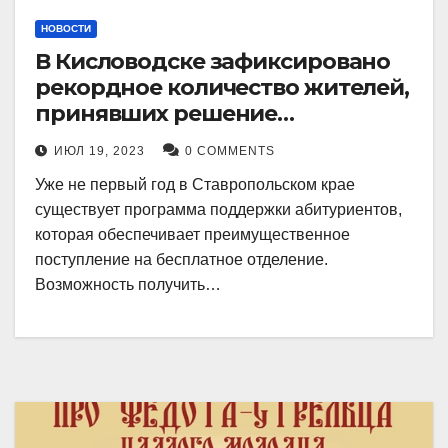
НОВОСТИ
В Кисловодске зафиксировано
рекордное количество жителей,
принявших решение
воспользоваться
ИЮЛ 19, 2023
0 COMMENTS
установленными мерами, с
Уже не первый год в Ставропольском крае
целью поступления в
существует программа поддержки абитуриентов,
медицинский вуз в районе.
которая обеспечивает преимущественное
поступление на бесплатное отделение.
Возможность получить…