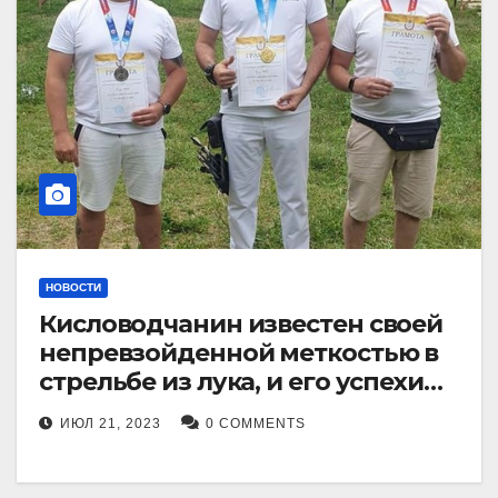
НОВОСТИ
Кисловодчанин известен своей
непревзойденной меткостью в
стрельбе из лука, и его успехи
прославили его в
ИЮЛ 21, 2023
0 COMMENTS
Ставропольском крае.