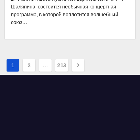
Шаляпина, состоится необычная концертная
программа, в которой воплотится волшебный
союз…
Навигация
1
2
…
213
по
записям