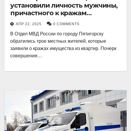
установили личность мужчины,
причастного к кражам
имущества из квартир в
АПР 22, 2025
0 COMMENTS
Пятигорске
В Отдел МВД России по городу Пятигорску
обратились трое местных жителей, которые
заявили о кражах имущества из квартир. Почерк
совершения…