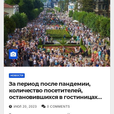
НОВОСТИ
За период после пандемии,
количество посетителей,
остановившихся в гостиницах
Кисловодска, выросло в 2,5 раза.
ИЮЛ 20, 2023
0 COMMENTS