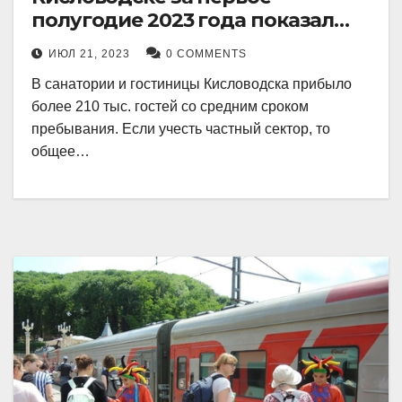
полугодие 2023 года показал
рекордный рост в 21 процент.
ИЮЛ 21, 2023
0 COMMENTS
В санатории и гостиницы Кисловодска прибыло
более 210 тыс. гостей со средним сроком
пребывания. Если учесть частный сектор, то
общее…